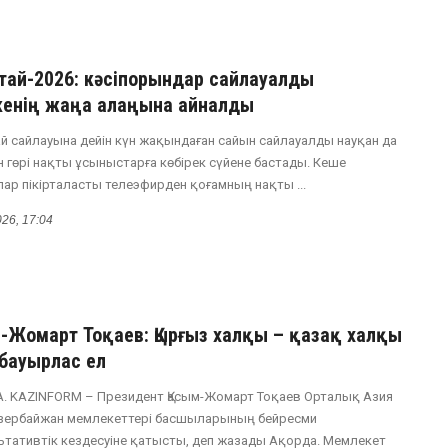
лтай-2026: кәсіпорындар сайлауалды
кенің жаңа алаңына айналды
ай сайлауына дейін күн жақындаған сайын сайлауалды науқан да
н гөрі нақты ұсыныстарға көбірек сүйене бастады. Кеше
лар пікірталасты телеэфирден қоғамның нақты ...
026, 17:04
м-Жомарт Тоқаев: Қырғыз халқы – қазақ халқы
 бауырлас ел
. KAZINFORM – Президент Қасым-Жомарт Тоқаев Орталық Азия
зербайжан мемлекеттері басшыларының бейресми
ьтативтік кездесуіне қатысты, деп жазады Ақорда. Мемлекет