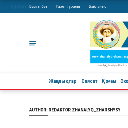
Сұхбат
Басты бет
Газет туралы
Байланыс
Жаңалықтар
Саясат
Қоғам
Эк
AUTHOR: REDAKTOR ZHANALYQ_ZHARSHYSY