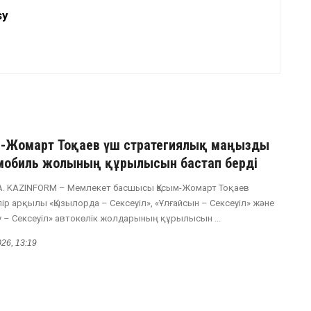
sy
м-Жомарт Тоқаев үш стратегиялық маңызды
мобиль жолының құрылысын бастап берді
. KAZINFORM – Мемлекет басшысы Қасым-Жомарт Тоқаев
пір арқылы «Қызылорда – Сексеуіл», «Ұлғайсын – Сексеуіл» және
у – Сексеуіл» автокөлік жолдарының құрылысын ...
026, 13:19