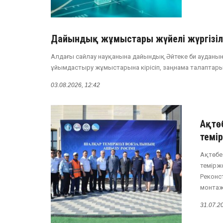
Дайындық жұмыстары жүйелі жүргізіл
Алдағы сайлау науқанына дайындық Әйтеке би ауданын
ұйымдастыру жұмыстарына кірісіп, заңнама талаптарына
03.08.2026, 12:42
Ақтө
темі
Ақтөбе
темірж
Реконс
монтаж
31.07.2