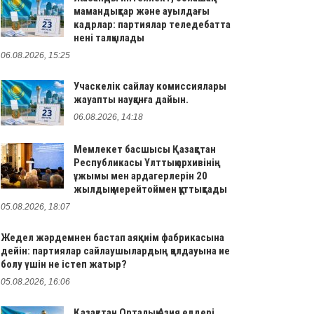
мамандықтар және ауылдағы
кадрлар: партиялар теледебатта
нені талқылады
06.08.2026, 15:25
Учаскелік сайлау комиссиялары
жауапты науқанға дайын.
06.08.2026, 14:18
Мемлекет басшысы Қазақстан
Республикасы Ұлттық архивінің
ұжымы мен ардагерлерін 20
жылдық мерейтоймен құттықтады
05.08.2026, 18:07
Жедел жәрдемнен бастап аяқкиім фабрикасына
дейін: партиялар сайлаушылардың қолдауына ие
болу үшін не істеп жатыр?
05.08.2026, 16:06
Қазақстан Орталық Азия елдері