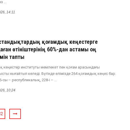
 ...
026, 14:11
қстандықтардың қоғамдық кеңестерге
аған өтініштерінің 60%-дан астамы оң
мін тапты
ық кеңестер институты мемлекет пен қоғам арасындағы
сты нығайтып келеді. Бүгінде елімізде 264 қоғамдық кеңес бар.
-сы – республикалық, 228-і – ...
026, 10:24
32