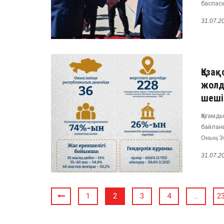
баспасөз
31.07.2
Қаза
жолд
шеші
Қоғамд
байланы
Оның 36
31.07.2
1
2
3
4
…
2