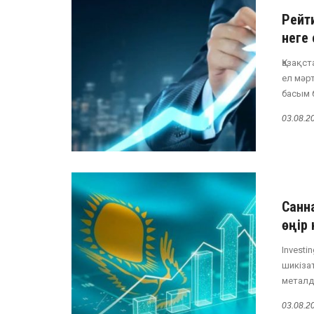
Рейт
неге 
Қазақс
ел мәр
басым б
03.08.2
Санн
өңір
Invest
шикіза
металды
03.08.2