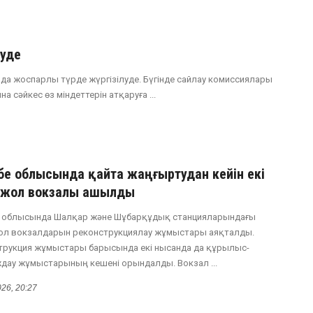
уде
да жоспарлы түрде жүргізілуде. Бүгінде сайлау комиссиялары
 сәйкес өз міндеттерін атқаруға ...
бе облысында қайта жаңғыртудан кейін екі
ржол вокзалы ашылды
 облысында Шалқар және Шұбарқұдық станцияларындағы
ол вокзалдарын реконструкциялау жұмыстары аяқталды.
трукция жұмыстары барысында екі нысанда да құрылыс-
дау жұмыстарының кешені орындалды. Вокзал ...
026, 20:27