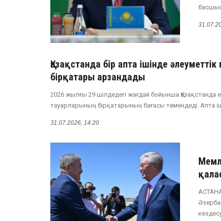
басшыс
31.07.2
Қазақстанда бір апта ішінде әлеуметті
бірқатары арзандады
2026 жылғы 29 шілдедегі жағдай бойынша Қазақстанда е
тауарларының бірқатарының бағасы төмендеді. Апта іші
31.07.2026, 14:20
Мемл
қала
АСТАНА
Әзерба
кездес