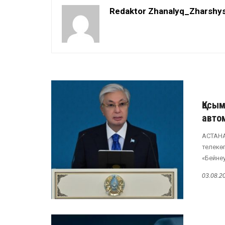
Redaktor Zhanalyq_Zharshy
Қасы
авто
АСТАНА
телекө
«Бейне
03.08.2