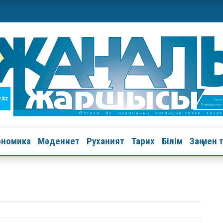
ономика
Мәдениет
Руханият
Тарих
Білім
Заң мен 