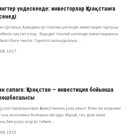
ингтер үндескенде: инвесторлар Қазақстанға
сенеді
тан Орталық Азиядағы ірі тікелей шетелдік инвестиция тартушы
тебесін сақтап отыр. Өңірдегі тікелей шетелдік инвестицияның
өлігі бізге тиесілі. Тәуелсіз халықаралық ...
026, 13:17
ан сапаға: Қазақстан — инвестиция бойынша
 көшбасшысы
ing.com сарапшылары Қазақстанның ұзақ уақыт бойы ең алдымен
ттық экономика болғанын айтады. Мұнай, газ, уран және
ң бай қоры елді ірі табиғи ...
026, 13:15