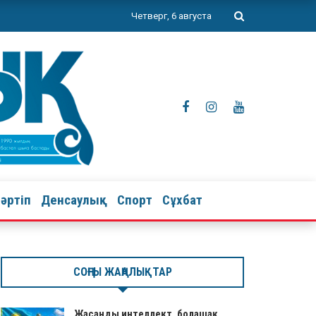
Четверг, 6 августа
тәртіп
Денсаулық
Спорт
Сұхбат
СОҢҒЫ ЖАҢАЛЫҚТАР
Жасанды интеллект, болашақ