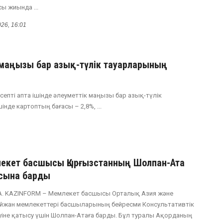
ы жиында ...
026, 16:01
к маңызы бар азық-түлік тауарларының
септі апта ішінде әлеуметтік маңызы бар азық-түлік
нде картоптың бағасы – 2,8%, ...
екет басшысы Қырғызстанның Шолпан-Ата
сына барды
. KAZINFORM – Мемлекет басшысы Орталық Азия және
йжан мемлекеттері басшыларының бейресми Консультативтік
уіне қатысу үшін Шолпан-Атаға барды. Бұл туралы Ақорданың