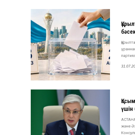
Құры
бәсе
Құрылт
ұранна
партия
31.07.2
Қасы
үшін
АСТАНА
және Ә
Консул