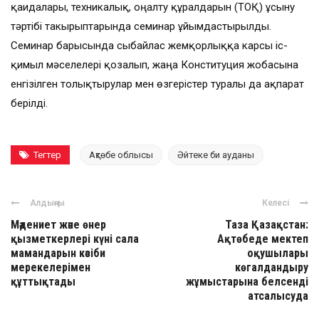
қағидалары, техникалық, оңалту құралдарын (ТОҚ) ұсыну
тәртібі такырыптарында семинар ұйымдастырылды.
Семинар барысында сыбайлас жемқорлыққа карсы іс-
қимыл мәселелері қозғалып, жаңа Конституция жобасына
енгізілген толықтырулар мен өзгерістер туралы да ақпарат
берілді.
Тегтер
Ақтөбе облысы
Әйтеке би ауданы
Алдыңғы
Келесі
Мәдениет және өнер
Таза Қазақстан:
қызметкерлері күні сала
Ақтөбеде мектеп
мамандарын кәсіби
оқушылары
мерекелерімен
көгалдандыру
құттықтады
жұмыстарына белсенді
атсалысуда