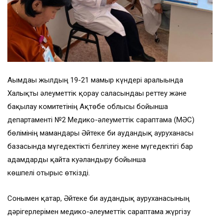
Ағымдағы жылдың 19-21 мамыр күндері аралығында
Халықты әлеуметтік қорғау саласындағы реттеу және
бақылау комитетінің Ақтөбе облысы бойынша
департаменті №2 Медико-әлеуметтік сараптама (МӘС)
бөлімінің мамандары Әйтеке би аудандық ауруханасы
базасында мүгедектікті белгілеу жене мүгедектігі бар
адамдарды қайта куәландыру бойынша
көшпелі отырыс өткізді.
Сонымен қатар, Әйтеке би аудандық ауруханасының
дәрігерлерімен медико-әлеуметтік сараптама жүргізу