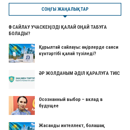
СОҢҒЫ ЖАҢАЛЫҚТАР
ӨЗ САЙЛАУ УЧАСКЕҢІЗДІ ҚАЛАЙ ОҢАЙ ТАБУҒА
БОЛАДЫ?
Құрылтай сайлауы: өңірлерде саяси
күнтәртібі қалай түзіледі?
ӘР ЖОЛДАНЫМ ӘДІЛ ҚАРАЛУҒА ТИІС
Осознанный выбор – вклад в
будущее
Жасанды интеллект, болашақ