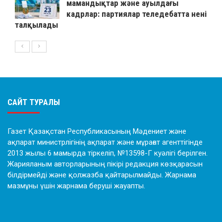
мамандықтар және ауылдағы
кадрлар: партиялар теледебатта нені
талқылады
САЙТ ТУРАЛЫ
Газет Қазақстан Республикасының Мәдениет және
ақпарат министрлігінің ақпарат және мұрағат агенттігінде
2013 жылы 6 мамырда тіркеліп, №13598-Г куәлігі берілген.
Жарияланым авторларының пікірі редакция көзқарасын
білдірмейді және қолжазба қайтарылмайды. Жарнама
мазмұны үшін жарнама беруші жауапты.