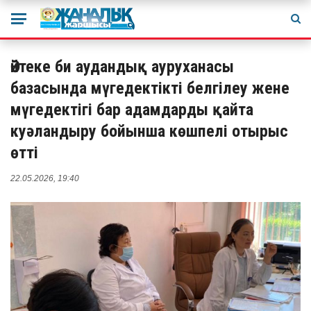
Әйтеке би аудандық ауруханасы
базасында мүгедектікті белгілеу жене
мүгедектігі бар адамдарды қайта
куәландыру бойынша көшпелі отырыс
өтті
22.05.2026, 19:40