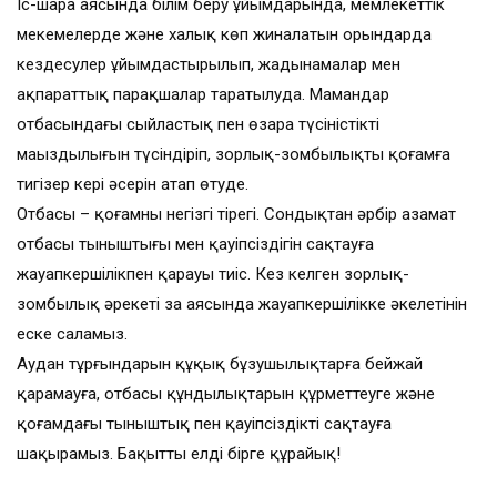
Іс-шара аясында білім беру ұйымдарында, мемлекеттік
мекемелерде және халық көп жиналатын орындарда
кездесулер ұйымдастырылып, жадынамалар мен
ақпараттық парақшалар таратылуда. Мамандар
отбасындағы сыйластық пен өзара түсіністіктің
маңыздылығын түсіндіріп, зорлық-зомбылықтың қоғамға
тигізер кері әсерін атап өтуде.
Отбасы – қоғамның негізгі тірегі. Сондықтан әрбір азамат
отбасы тыныштығы мен қауіпсіздігін сақтауға
жауапкершілікпен қарауы тиіс. Кез келген зорлық-
зомбылық әрекеті заң аясында жауапкершілікке әкелетінін
еске саламыз.
Аудан тұрғындарын құқық бұзушылықтарға бейжай
қарамауға, отбасы құндылықтарын құрметтеуге және
қоғамдағы тыныштық пен қауіпсіздікті сақтауға
шақырамыз. Бақытты елді бірге құрайық!