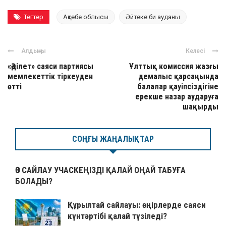
Тегтер
Ақтөбе облысы
Әйтеке би ауданы
Алдыңғы
Келесі
«Әділет» саяси партиясы
Ұлттық комиссия жазғы
мемлекеттік тіркеуден
демалыс қарсаңында
өтті
балалар қауіпсіздігіне
ерекше назар аударуға
шақырды
СОҢҒЫ ЖАҢАЛЫҚТАР
ӨЗ САЙЛАУ УЧАСКЕҢІЗДІ ҚАЛАЙ ОҢАЙ ТАБУҒА
БОЛАДЫ?
Құрылтай сайлауы: өңірлерде саяси
күнтәртібі қалай түзіледі?