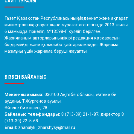
САЙТ ТУРАЛЫ
Газет Қазақстан Республикасының Мәдениет және ақпарат
министрлігінің ақпарат және мұрағат агенттігінде 2013 жылы
6 мамырда тіркеліп, №13598-Г куәлігі берілген.
Жарияланым авторларының пікірі редакция көзқарасын
білдірмейді және қолжазба қайтарылмайды. Жарнама
мазмұны үшін жарнама беруші жауапты.
БІЗБЕН БАЙЛАНЫС
Мекен-жайымыз:
030100 Ақтөбе облысы, Әйтеке би
ауданы, Т.Жүргенов ауылы,
Әйтеке би көшесі, 28.
Байланыс телефондары:
8 (713-39) 21-1-87, директор 8
(713-39) 22-5-68
Email:
zhanalyk_zharshysy@mail.ru