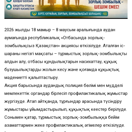
2026 жылдың 18 мамыр – 8 маусым аралығында аудан
аумағында республикалық «Отбасында зорлық-
зомбылықсыз Қазақстан» акциясы өткізілуде. Аталған іс-
шараның негізгі мақсаты – тұрмыстық зорлық-зомбылықтың
алдын алу, отбасы құндылықтарын насихаттау, құқық
бұзушылықтардың жолын кесу және қоғамда құқықтық
мәдениетті қалыптастыру.
Акция барысында аудандық полиция бөлімі мен мүдделі
мемлекеттік органдар бірлесіп профилактикалық жұмыстар
жүргізуде. Атап айтқанда, тұрғындар арасында түсіндіру
жұмыстары ұйымдастырылып, құқықтық кеңестер берілуде.
Сонымен қатар, тұрмыстық зорлық-зомбылыққа бейім
азаматтармен жеке профилактикалық әңгімелер өткізілуде.