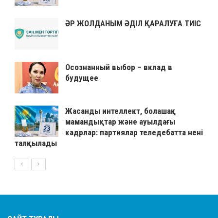
ӘР ЖОЛДАНЫМ ӘДІЛ ҚАРАЛУҒА ТИІС
Осознанный выбор – вклад в
будущее
Жасанды интеллект, болашақ
мамандықтар және ауылдағы
кадрлар: партиялар теледебатта нені
талқылады