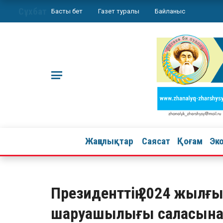
Сұхбат
Басты бет
Газет туралы
Байланыс
Жаңалықтар
Саясат
Қоғам
Эк
Президенттің 2024 жылғ
шаруашылығы саласына н