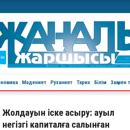
ономика
Мәдениет
Руханият
Тарих
Білім
Заң мен 
ы Жолдауын іске асыру: ауыл
егізгі капиталға салынған