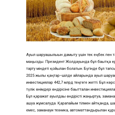
Ауыл шаруашылығын дамыту үшін тек еңбек пен тәж
маңызды. Президент Жолдауында бұл бағытқа ер
тарту міндеті қойылған болатын. Бүгінде бұл тап
2025 жылғы қаңтар–шілде айларында ауыл шаруашы
инвестициялар 442,7 млрд теңгеге жетті. Бұл көр
түлік өнімдері өндірісіне бағытталған инвестицияла
Бұл қаражат ауылдағы өндірісті жаңғыртуға, зама
ашуға жұмсалуда. Қарапайым тілмен айтқанда, ш
емес, заманауи техника, автоматтандырылған құ