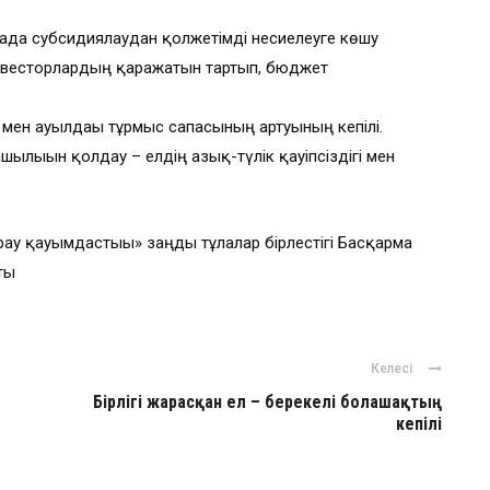
ада субсидиялаудан қолжетімді несиелеуге көшу
нвесторлардың қаражатын тартып, бюджет
му мен ауылдағы тұрмыс сапасының артуының кепілі.
лығын қолдау – елдің азық-түлік қауіпсіздігі мен
ғау қауымдастығы» заңды тұлғалар бірлестігі Басқарма
ты
Келесі
Бірлігі жарасқан ел – берекелі болашақтың
кепілі