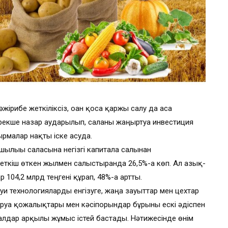
ірибе жеткіліксіз, оған қоса қаржы салу да аса
екше назар аударылып, саланы жаңғыртуға инвестиция
сырмалар нақты іске асуда.
лығы саласына негізгі капиталға салынған
сеткіш өткен жылмен салыстырғанда 26,5%-ға көп. Ал азық-
р 104,2 млрд теңгені құрап, 48%-ға артты.
науи технологияларды енгізуге, жаңа зауыттар мен цехтар
аруа қожалықтары мен кәсіпорындар бұрынғы ескі әдіспен
ралдар арқылы жұмыс істей бастады. Нәтижесінде өнім