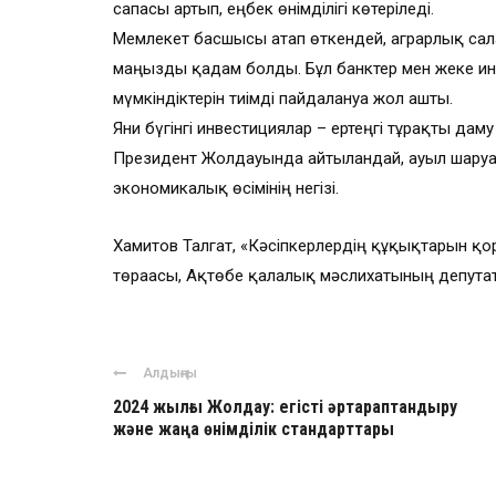
сапасы артып, еңбек өнімділігі көтеріледі.
Мемлекет басшысы атап өткендей, аграрлық сал
маңызды қадам болды. Бұл банктер мен жеке и
мүмкіндіктерін тиімді пайдалануға жол ашты.
Яғни бүгінгі инвестициялар – ертеңгі тұрақты да
Президент Жолдауында айтылғандай, ауыл шаруашы
экономикалық өсімінің негізі.
Хамитов Талгат, «Кәсіпкерлердің құқықтарын қор
төрағасы, Ақтөбе қалалық мәслихатының депута
Алдыңғы
2024 жылғы Жолдау: егісті әртараптандыру
және жаңа өнімділік стандарттары