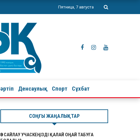
Пятница, 7 августа
тәртіп
Денсаулық
Спорт
Сұхбат
СОҢҒЫ ЖАҢАЛЫҚТАР
ӨЗ САЙЛАУ УЧАСКЕҢІЗДІ ҚАЛАЙ ОҢАЙ ТАБУҒА