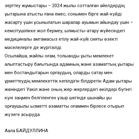
зерттеу жұмыстары – 2024 жылы сотталған әйелдердің
құқықтарына қатысты ғана емес, сонымен бірге жай-күйді
жақсарту үшін ұсынылатын шаралар ауқымын айқындау үшін –
кемсітушілікке жол бермеу, қылмыстық-атқару жүйесіндегі
медициналық қамтамасыз етілу жай-күйі сияқты өзекті
мәселелерге де жүргізілді.
Осылайша, жайлы қоғам, толыққанды құқықтық мемлекет
қалыптастыру бағытында адамның және азаматтың құқықтары
мен бостандықтарын қорғаудың, оларды сақтау мен
құрметтеудің мемлекеттік кепілдігін білдіретін Адам құқықтары
жөніндегі Уәкіл және оның жер-жерлердегі өкілдері бүгінгі
күні заңмен белгіленген құзыр шегінде шынайы құқық
қорғаушылық қызметті азаматтық қоғаммен бірлесе отырып
жүзеге асыруда.
Аққалқа БАЙДУЛЛИНА