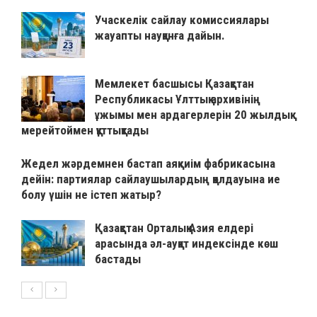
Учаскелік сайлау комиссиялары
жауапты науқанға дайын.
Мемлекет басшысы Қазақстан
Республикасы Ұлттық архивінің
ұжымы мен ардагерлерін 20 жылдық
мерейтоймен құттықтады
Жедел жәрдемнен бастап аяқкиім фабрикасына
дейін: партиялар сайлаушылардың қолдауына ие
болу үшін не істеп жатыр?
Қазақстан Орталық Азия елдері
арасында әл-ауқат индексінде көш
бастады