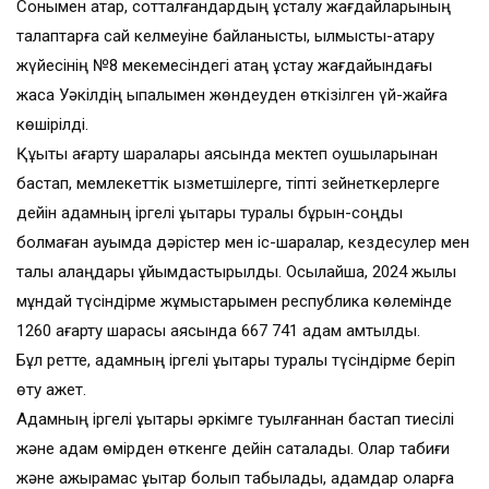
Сонымен қатар, сотталғандардың ұсталу жағдайларының
талаптарға сай келмеуіне байланысты, қылмыстық-атқару
жүйесінің №8 мекемесіндегі қатаң ұстау жағдайындағы
жасақ Уәкілдің ықпалымен жөндеуден өткізілген үй-жайға
көшірілді.
Құқықтық ағарту шаралары аясында мектеп оқушыларынан
бастап, мемлекеттік қызметшілерге, тіпті зейнеткерлерге
дейін адамның іргелі құқықтары туралы бұрын-соңды
болмаған ауқымда дәрістер мен іс-шаралар, кездесулер мен
талқы алаңдары ұйымдастырылды. Осылайша, 2024 жылы
мұндай түсіндірме жұмыстарымен республика көлемінде
1260 ағарту шарасы аясында 667 741 адам қамтылды.
Бұл ретте, адамның іргелі құқықтары туралы түсіндірме беріп
өту қажет.
Адамның іргелі құқықтары әркімге туылғаннан бастап тиесілі
және адам өмірден өткенге дейін сақталады. Олар табиғи
және ажырамас құқықтар болып табылады, адамдар оларға