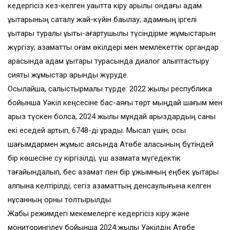
кедергісіз кез-келген уақытта кіру арқылы ондағы адам
құқықтарының сақталу жай-күйін бақылау; адамның іргелі
құқықтары туралы құқықтық-ағартушылық түсіндірме жұмыстарын
жүргізу; азаматтық қоғам өкілдері мен мемлекеттік органдар
арасында адам құқықтары турасында диалог қалыптастыру
сияқты жұмыстар қарқынды жүруде.
Осылайша, салыстырмалы түрде: 2022 жылы республика
бойынша Уәкіл кеңсесіне бас-аяғы төрт мыңдай шағым мен
арыз түскен болса, 2024 жылы мұндай арыздардың саны
екі еседей артып, 6748-ді құрады. Мысал үшін, осы
шағымдармен жұмыс аясында Ақтөбе қаласының бүтіндей
бір көшесіне су кіргізілді, үш азаматқа мүгедектік
тағайындалып, бес азамат пен бір ұжымның еңбек құқықтары
қалпына келтірілді, сегіз азаматтың денсаулығына келген
нұқсанның орны толтырылды.
Жабық режимдегі мекемелерге кедергісіз кіру және
мониторингілеу бойынша 2024 жылы Уәкілдің Ақтөбе