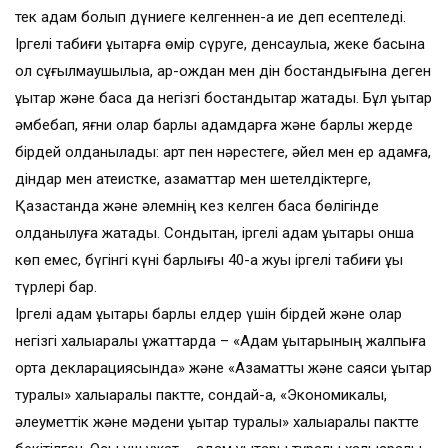
тек адам болып дүниеге келгеннен-ақ ие деп есептеледі.
Іргелі табиғи құқықтарға өмір сүруге, денсаулыққа, жеке басына
қол сұғылмаушылыққа, ар-ождан мен дін бостандығына деген
құқықтар және басқа да негізгі бостандықтар жатады. Бұл құқықтар
әмбебап, яғни олар барлық адамдарға және барлық жерде
бірдей қолданылады: қарт пен нәрестеге, әйел мен ер адамға,
діндар мен атеистке, азаматтар мен шетелдіктерге,
Қазақстанда және әлемнің кез келген басқа бөлігінде
қолданылуға жатады. Сондықтан, іргелі адам құқықтары онша
көп емес, бүгінгі күні барлығы 40-қа жуық іргелі табиғи құқық
түрлері бар.
Іргелі адам құқықтары барлық елдер үшін бірдей және олар
негізгі халықаралық құжаттарда – «Адам құқықтарының жалпыға
ортақ декларациясында» және «Азаматтық және саяси құқықтар
туралы» халықаралық пактте, сондай-ақ, «Экономикалық,
әлеуметтік және мәдени құқықтар туралы» халықаралық пактте