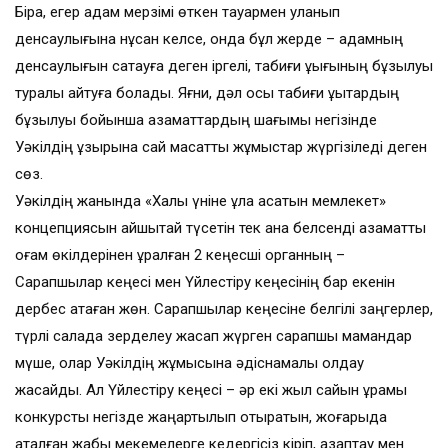
Бірақ, егер адам мерзімі өткен тауармен уланып
денсаулығына нұқсан келсе, онда бұл жерде – адамның
денсаулығын сақтауға деген іргелі, табиғи құқығының бұзылуы
туралы айтуға болады. Яғни, дәл осы табиғи құқықтардың
бұзылуы бойынша азаматтардың шағымы негізінде
Уәкілдің құзырына сай мақсатты жұмыстар жүргізіледі деген
сөз.
Уәкілдің жанында «Халық үніне құлақ асатын мемлекет»
концепциясын айшықтай түсетін тек қана белсенді азаматтық
қоғам өкілдерінен құралған 2 кеңесші органның –
Сарапшылар кеңесі мен Үйлестіру кеңесінің бар екенін
дербес атаған жөн. Сарапшылар кеңесіне белгілі заңгерлер,
түрлі салада зерделеу жасап жүрген сарапшы мамандар
мүше, олар Уәкілдің жұмысына әдіснамалық қолдау
жасайды. Ал Үйлестіру кеңесі – әр екі жыл сайын құрамы
конкурстық негізде жаңартылып отыратын, жоғарыда
аталған жабық мекемелерге кедергісіз кіріп, азаптау мен