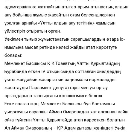
адамгершілікке жатпайтын қатыгез-қарым-қатынастың алдын
алу бойынша жұмыс жасайтын қоғам белсенділерінен
құралған арнайы «Ұлттық алдын алу тетігінің» жұмысын
үйлестіріп отыратын орган.
Уәкілмен тығыз жұмыстанатын сарапшылардың өзара іс-
қимылына мысал ретінде келесі жайды атап көрсетуге
болады:
Мемлекет Басшысы Қ.К.Тоқаевтың Ұлттық Құрылтайдың
Бурабайда өткен IV отырысында сотталған әйелдердің
құқықтық жағдайын жақсартатын заңнамалық нормаларды
жасақтауды Парламент депутаттары мен құқық қорғау
органдарына тапсырғаны көпшілігімізге белгілі.
Еске салған жөн, Мемлекет Басшысы бұл бастаманы
құқыққорғаушы сарапшы Айман Омаровадан хат алғаннан кейін
ойға түйгенін Ұлттық Құрылтайда атап көрсеткен болатын.
Ал Айман Омарованың – ҚР Адам құқықтары жөніндегі Уәкіл