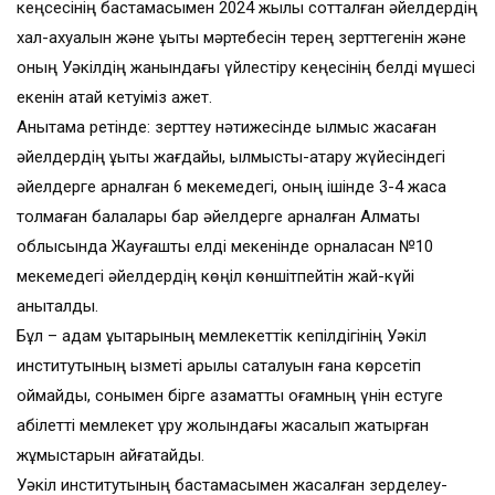
кеңсесінің бастамасымен 2024 жылы сотталған әйелдердің
хал-ахуалын және құқықтық мәртебесін терең зерттегенін және
оның Уәкілдің жанындағы үйлестіру кеңесінің белді мүшесі
екенін атай кетуіміз қажет.
Анықтама ретінде: зерттеу нәтижесінде қылмыс жасаған
әйелдердің құқықтық жағдайы, қылмыстық-атқару жүйесіндегі
әйелдерге арналған 6 мекемедегі, оның ішінде 3-4 жасқа
толмаған балалары бар әйелдерге арналған Алматы
облысында Жауғашты елді мекенінде орналасқан №10
мекемедегі әйелдердің көңіл көншітпейтін жай-күйі
анықталды.
Бұл – адам құқықтарының мемлекеттік кепілдігінің Уәкіл
институтының қызметі арқылы сақталуын ғана көрсетіп
қоймайды, сонымен бірге азаматтық қоғамның үнін естуге
қабілетті мемлекет құру жолындағы жасалып жатырған
жұмыстарын айғақтайды.
Уәкіл институтының бастамасымен жасалған зерделеу-