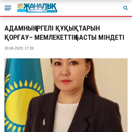
АДАМНЫҢ ІРГЕЛІ ҚҰҚЫҚТАРЫН
ҚОРҒАУ– МЕМЛЕКЕТТІҢ БАСТЫ МІНДЕТІ
30.06.2025, 17:39