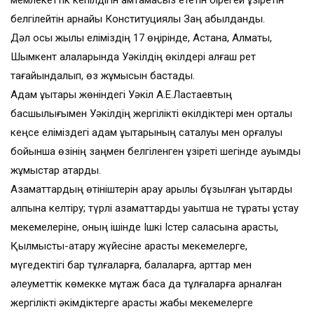
мемлекеттік кепілдігін қамтамасыз ететін бірегей құзіретін
белгілейтін арнайы Конституциялық Заң қабылданды.
Дәл осы жылы еліміздің 17 өңірінде, Астана, Алматы,
Шымкент қалаларында Уәкілдің өкілдері алғаш рет
тағайындалып, өз жұмысын бастады.
Адам құқықтары жөніндегі Уәкіл А.Е.Ластаевтың
басшылығымен Уәкілдің жергілікті өкілдіктері мен орталық
кеңсе еліміздегі адам құқықтарының сақталуы мен қорғалуы
бойынша өзінің заңмен белгіленген құзіреті шегінде ауқымды
жұмыстар атқарды.
Азаматтардың өтініштерін қарау арқылы бұзылған құқықтарды
қалпына келтіру; түрлі азаматтарды уақытша не тұрақты ұстау
мекемелеріне, оның ішінде Ішкі Істер саласына қарасты,
Қылмыстық-атқару жүйесіне қарасты мекемелерге,
мүгедектігі бар тұлғаларға, балаларға, қарттар мен
әлеуметтік көмекке мұқтаж басқа да тұлғаларға арналған
жергілікті әкімдіктерге қарасты жабық мекемелерге