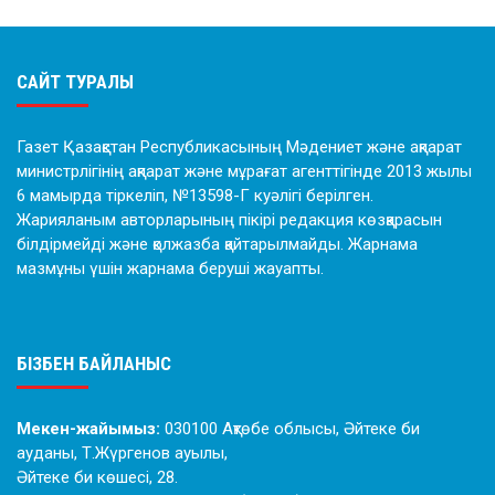
САЙТ ТУРАЛЫ
Газет Қазақстан Республикасының Мәдениет және ақпарат
министрлігінің ақпарат және мұрағат агенттігінде 2013 жылы
6 мамырда тіркеліп, №13598-Г куәлігі берілген.
Жарияланым авторларының пікірі редакция көзқарасын
білдірмейді және қолжазба қайтарылмайды. Жарнама
мазмұны үшін жарнама беруші жауапты.
БІЗБЕН БАЙЛАНЫС
Мекен-жайымыз:
030100 Ақтөбе облысы, Әйтеке би
ауданы, Т.Жүргенов ауылы,
Әйтеке би көшесі, 28.