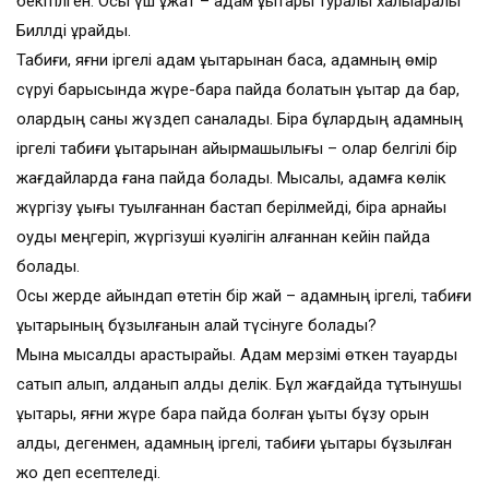
бекітілген. Осы үш құжат – адам құқықтары туралы халықаралық
Биллді құрайды.
Табиғи, яғни іргелі адам құқықтарынан басқа, адамның өмір
сүруі барысында жүре-бара пайда болатын құқықтар да бар,
олардың саны жүздеп саналады. Бірақ бұлардың адамның
іргелі табиғи құқықтарынан айырмашылығы – олар белгілі бір
жағдайларда ғана пайда болады. Мысалы, адамға көлік
жүргізу құқығы туылғаннан бастап берілмейді, бірақ арнайы
оқуды меңгеріп, жүргізуші куәлігін алғаннан кейін пайда
болады.
Осы жерде айқындап өтетін бір жай – адамның іргелі, табиғи
құқықтарының бұзылғанын қалай түсінуге болады?
Мына мысалды қарастырайық. Адам мерзімі өткен тауарды
сатып алып, алданып қалды делік. Бұл жағдайда тұтынушы
құқықтары, яғни жүре бара пайда болған құқықты бұзу орын
алды, дегенмен, адамның іргелі, табиғи құқықтары бұзылған
жоқ деп есептеледі.