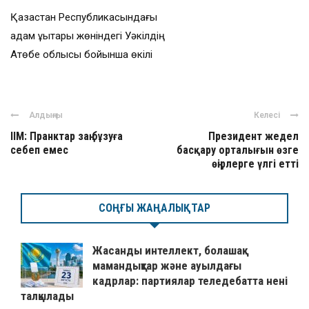
Қазақстан Республикасындағы
адам құқықтары жөніндегі Уәкілдің
Ақтөбе облысы бойынша өкілі
Алдыңғы
Келесі
ІІМ: Пранктар заң бұзуға
Президент жедел
себеп емес
басқару орталығын өзге
өңірлерге үлгі етті
СОҢҒЫ ЖАҢАЛЫҚТАР
Жасанды интеллект, болашақ
мамандықтар және ауылдағы
кадрлар: партиялар теледебатта нені
талқылады