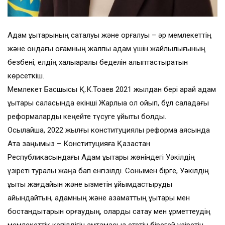
Адам құқықтарының сақталуы және қорғалуы – әр мемлекеттің
және ондағы қоғамның жалпы адам үшін жайлылығының
безбені, елдің халықаралық беделін қалыптастыратын
көрсеткіш.
Мемлекет Басшысы Қ.К.Тоқаев 2021 жылдан бері қарай адам
құқықтары саласында екінші Жарлыққа қол қойып, бұл саладағы
реформаларды кеңейте түсуге ұйытқы болды.
Осылайша, 2022 жылғы конституциялық реформа аясында
Ата заңымыз – Конституцияға Қазақстан
Республикасындағы Адам құқықтары жөніндегі Уәкілдің
құзіреті туралы жаңа бап енгізілді. Сонымен бірге, Уәкілдің
құқықтық жағдайын және қызметін ұйымдастыруды
айқындайтын, адамның және азаматтың құқықтары мен
бостандықтарын қорғаудың, оларды сақтау мен құрметтеудің