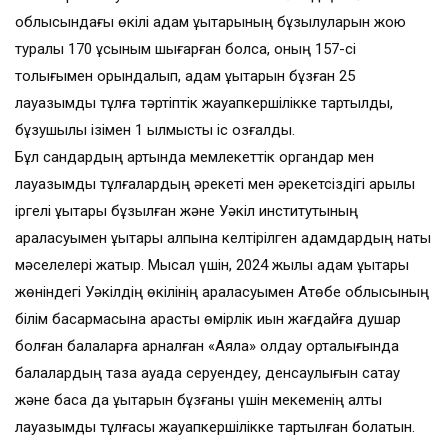
облысындағы өкілі адам құқықтарының бұзылуларын жою
туралы 170 ұсыным шығарған болса, оның 157-сі
толығымен орындалып, адам құқықтарын бұзған 25
лауазымды тұлға тәртіптік жауапкершілікке тартылды,
бұзушылық ізімен 1 қылмыстық іс қозғалды.
Бұл сандардың артында мемлекеттік органдар мен
лауазымды тұлғалардың әрекеті мен әрекетсіздігі арқылы
іргелі құқықтары бұзылған және Уәкіл институтының
араласуымен құқықтары қалпына келтірілген адамдардың нақты
мәселелері жатыр. Мысал үшін, 2024 жылы адам құқықтары
жөніндегі Уәкілдің өкілінің араласуымен Ақтөбе облысының
білім басқармасына қарасты өмірлік қиын жағдайға душар
болған балаларға арналған «Аяла» қолдау орталығында
балалардың таза ауада серуендеу, денсаулығын сақтау
және басқа да құқықтарын бұзғаны үшін мекеменің алты
лауазымды тұлғасы жауапкершілікке тартылған болатын.