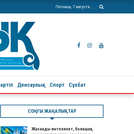
Пятница, 7 августа
тәртіп
Денсаулық
Спорт
Сұхбат
СОҢҒЫ ЖАҢАЛЫҚТАР
Жасанды интеллект, болашақ