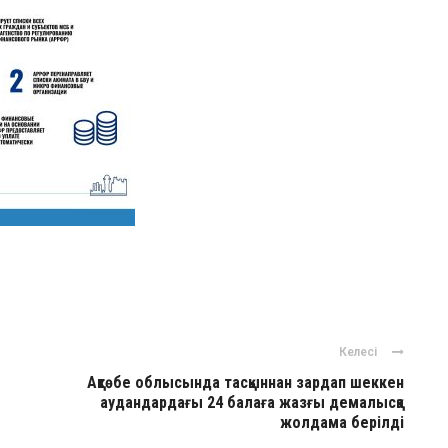
Келесі
Ақтөбе облысында тасқыннан зардап шеккен
аудандардағы 24 балаға жазғы демалысқа
жолдама берілді