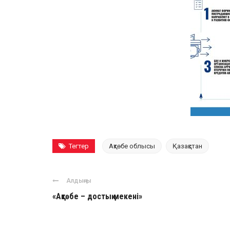
Тегтер
Ақтөбе облысы
Қазақстан
Алдыңғы
«Ақтөбе – достық мекені»