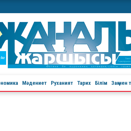
ономика
Мәдениет
Руханият
Тарих
Білім
Заң мен 