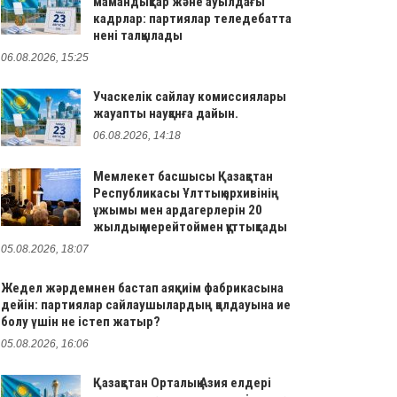
мамандықтар және ауылдағы
кадрлар: партиялар теледебатта
нені талқылады
06.08.2026, 15:25
Учаскелік сайлау комиссиялары
жауапты науқанға дайын.
06.08.2026, 14:18
Мемлекет басшысы Қазақстан
Республикасы Ұлттық архивінің
ұжымы мен ардагерлерін 20
жылдық мерейтоймен құттықтады
05.08.2026, 18:07
Жедел жәрдемнен бастап аяқкиім фабрикасына
дейін: партиялар сайлаушылардың қолдауына ие
болу үшін не істеп жатыр?
05.08.2026, 16:06
Қазақстан Орталық Азия елдері