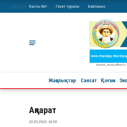
Сұхбат
Басты бет
Газет туралы
Байланыс
Жаңалықтар
Саясат
Қоғам
Эк
Ақпарат
20.05.2024, 18:58