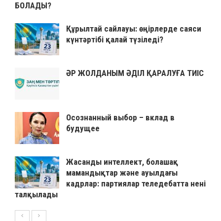
БОЛАДЫ?
Құрылтай сайлауы: өңірлерде саяси
күнтәртібі қалай түзіледі?
ӘР ЖОЛДАНЫМ ӘДІЛ ҚАРАЛУҒА ТИІС
Осознанный выбор – вклад в
будущее
Жасанды интеллект, болашақ
мамандықтар және ауылдағы
кадрлар: партиялар теледебатта нені
талқылады