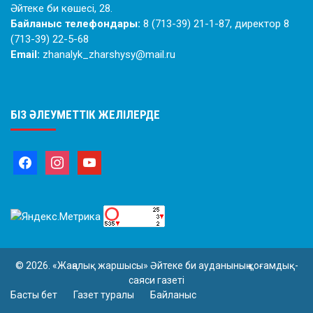
Әйтеке би көшесі, 28.
Байланыс телефондары:
8 (713-39) 21-1-87, директор 8
(713-39) 22-5-68
Email:
zhanalyk_zharshysy@mail.ru
БІЗ ӘЛЕУМЕТТІК ЖЕЛІЛЕРДЕ
© 2026. «Жаңалық жаршысы» Әйтеке би ауданының қоғамдық-
саяси газеті
Басты бет
Газет туралы
Байланыс