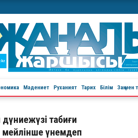
ономика
Мәдениет
Руханият
Тарих
Білім
Заң мен 
іл дүниежүзі табиғи
 мейлінше үнемдеп