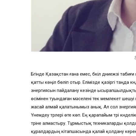
Бүгінде Қазақстан ғана емес, бүкіл дүниежүзі таб
қатты көңіл бөліп отыр. Елімізде қазіргі таңда к
энергиясын пайдалану кезінде ысырапшылдықты
өсімінен туындаған мәселені тек мемлекет шешуі
жасай алмай қалатынымыз анық. Ал сол энергия
Үнемдеу түрлері өте көп. Ең қарапайым түрі күндел
түріне алмастыру. Тұрмыстық техникаларды қолда
құралдардың кітапшасында қалай қолдану керект