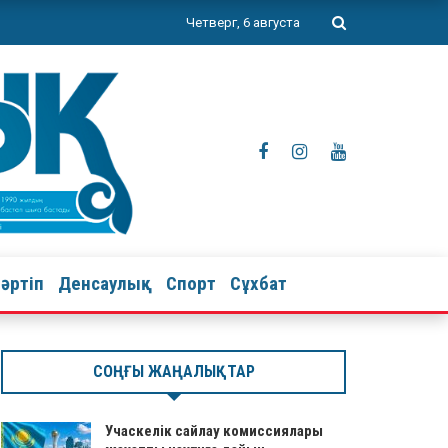
Четверг, 6 августа
тәртіп
Денсаулық
Спорт
Сұхбат
СОҢҒЫ ЖАҢАЛЫҚТАР
Учаскелік сайлау комиссиялары