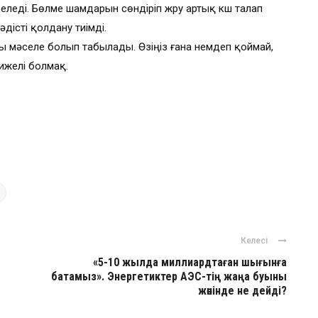
деледі. Бөлме шамдарын сөндіріп жүру артық күш талап
дісті қолдану тиімді.
 мәселе болып табылады. Өзіңіз ғана үнемдеп қоймай,
тижелі болмақ.
Келесі
«5-10 жылда миллиардтаған шығынға
батамыз». Энергетиктер АЭС-тің жаңа буыны
жөнінде не дейді?