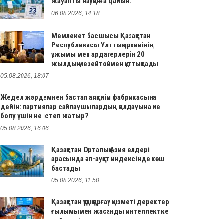
жауапты науқанға дайын.
06.08.2026, 14:18
Мемлекет басшысы Қазақстан
Республикасы Ұлттық архивінің
ұжымы мен ардагерлерін 20
жылдық мерейтоймен құттықтады
05.08.2026, 18:07
Жедел жәрдемнен бастап аяқкиім фабрикасына
дейін: партиялар сайлаушылардың қолдауына ие
болу үшін не істеп жатыр?
05.08.2026, 16:06
Қазақстан Орталық Азия елдері
арасында әл-ауқат индексінде көш
бастады
05.08.2026, 11:50
Қазақстан құқық қорғау қызметі деректер
ғылымымен жасанды интеллектке