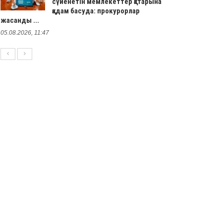
сүйенетін мемлекеттер қатарына
қадам басуда: прокурорлар
жасанды ...
05.08.2026, 11:47