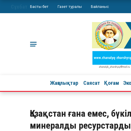
Сұхбат
Басты бет
Газет туралы
Байланыс
Жаңалықтар
Саясат
Қоғам
Эк
Қазақстан ғана емес, бүк
минералды ресурстарды