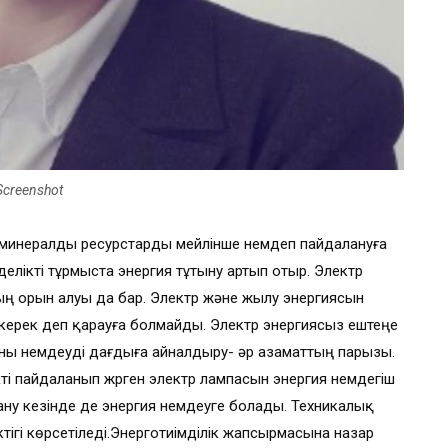
Screenshot
иғи минералды ресурстарды мейлінше үнемдеп пайдалануға
үнделікті тұрмыста энергия тұтыну артып отыр. Электр
ң орын алуы да бар. Электр және жылу энергиясын
 керек деп қарауға болмайды. Электр энергиясыз ештеңе
ны үнемдеуді дағдыға айналдыру- әр азаматтың парызы.
ікті пайдаланып жүрген электр лампасын энергия үнемдегіш
ну кезінде де энергия үнемдеуге болады. Техникалық
ігі көрсетіледі.Энерготиімділік жапсырмасына назар