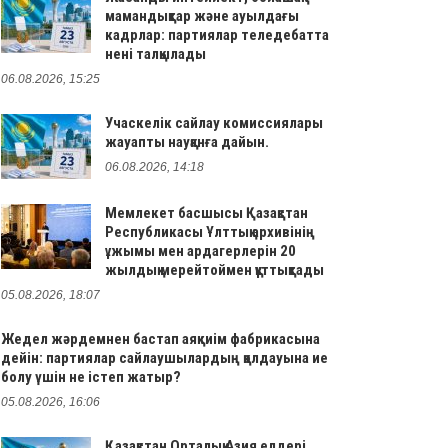
мамандықтар және ауылдағы
кадрлар: партиялар теледебатта
нені талқылады
06.08.2026, 15:25
Учаскелік сайлау комиссиялары
жауапты науқанға дайын.
06.08.2026, 14:18
Мемлекет басшысы Қазақстан
Республикасы Ұлттық архивінің
ұжымы мен ардагерлерін 20
жылдық мерейтоймен құттықтады
05.08.2026, 18:07
Жедел жәрдемнен бастап аяқкиім фабрикасына
дейін: партиялар сайлаушылардың қолдауына ие
болу үшін не істеп жатыр?
05.08.2026, 16:06
Қазақстан Орталық Азия елдері