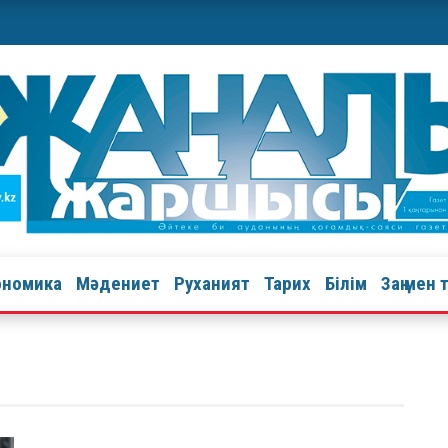
ономика
Мәдениет
Руханият
Тарих
Білім
Заң мен 