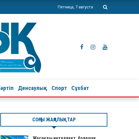
Пятница, 7 августа
тәртіп
Денсаулық
Спорт
Сұхбат
СОҢҒЫ ЖАҢАЛЫҚТАР
Жасанды интеллект, болашақ