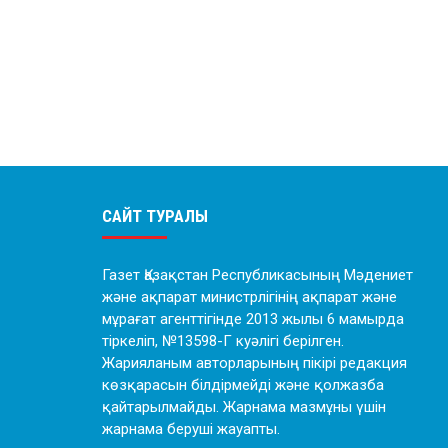
САЙТ ТУРАЛЫ
Газет Қазақстан Республикасының Мәдениет
және ақпарат министрлігінің ақпарат және
мұрағат агенттігінде 2013 жылы 6 мамырда
тіркеліп, №13598-Г куәлігі берілген.
Жарияланым авторларының пікірі редакция
көзқарасын білдірмейді және қолжазба
қайтарылмайды. Жарнама мазмұны үшін
жарнама беруші жауапты.