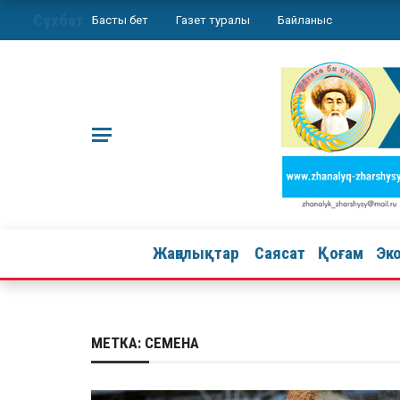
Сұхбат
Басты бет
Газет туралы
Байланыс
Жаңалықтар
Саясат
Қоғам
Эк
МЕТКА:
СЕМЕНА