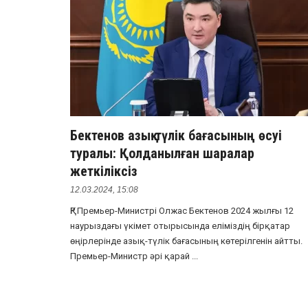
Бектенов азық-түлік бағасының өсуі
туралы: Қолданылған шаралар
жеткіліксіз
12.03.2024, 15:08
ҚР Премьер-Министрі Олжас Бектенов 2024 жылғы 12
наурыздағы үкімет отырысында еліміздің бірқатар
өңірлерінде азық-түлік бағасының көтерілгенін айтты.
Премьер-Министр әрі қарай ...