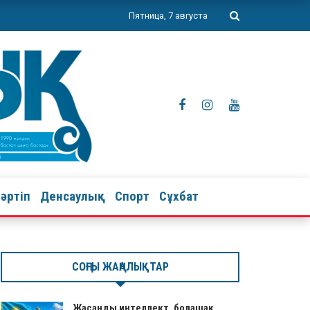
Пятница, 7 августа
тәртіп
Денсаулық
Спорт
Сұхбат
СОҢҒЫ ЖАҢАЛЫҚТАР
Жасанды интеллект, болашақ