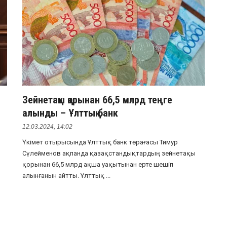
Зейнетақы қорынан 66,5 млрд теңге
алынды – Ұлттық банк
12.03.2024, 14:02
Үкімет отырысында Ұлттық банк төрағасы Тимур
Сүлейменов ақпанда қазақстандықтардың зейнетақы
қорынан 66,5 млрд ақша уақытынан ерте шешіп
алынғанын айтты. Ұлттық ...