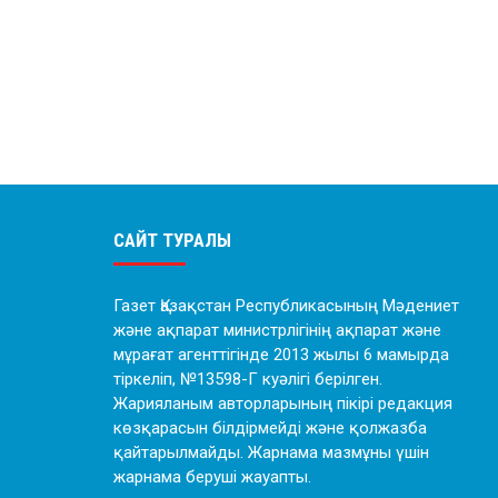
САЙТ ТУРАЛЫ
Газет Қазақстан Республикасының Мәдениет
және ақпарат министрлігінің ақпарат және
мұрағат агенттігінде 2013 жылы 6 мамырда
тіркеліп, №13598-Г куәлігі берілген.
Жарияланым авторларының пікірі редакция
көзқарасын білдірмейді және қолжазба
қайтарылмайды. Жарнама мазмұны үшін
жарнама беруші жауапты.