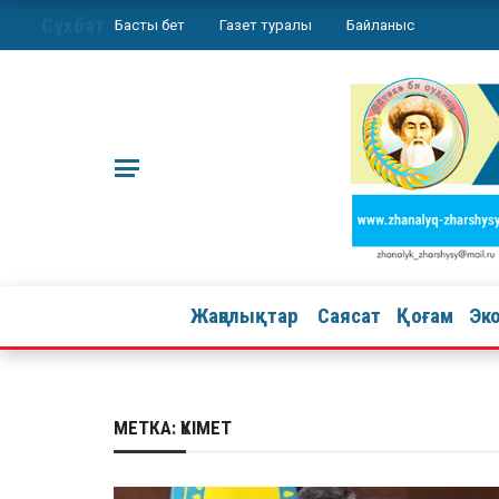
Сұхбат
Басты бет
Газет туралы
Байланыс
Жаңалықтар
Саясат
Қоғам
Эк
МЕТКА:
ҮКІМЕТ