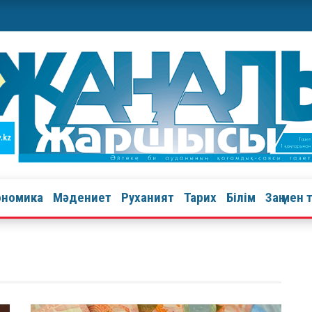
ономика
Мәдениет
Руханият
Тарих
Білім
Заң мен 