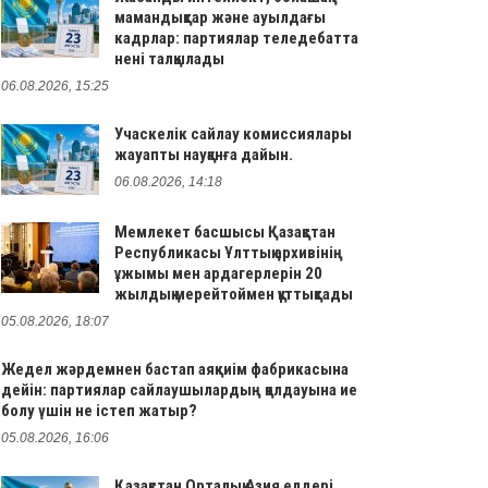
мамандықтар және ауылдағы
кадрлар: партиялар теледебатта
нені талқылады
06.08.2026, 15:25
Учаскелік сайлау комиссиялары
жауапты науқанға дайын.
06.08.2026, 14:18
Мемлекет басшысы Қазақстан
Республикасы Ұлттық архивінің
ұжымы мен ардагерлерін 20
жылдық мерейтоймен құттықтады
05.08.2026, 18:07
Жедел жәрдемнен бастап аяқкиім фабрикасына
дейін: партиялар сайлаушылардың қолдауына ие
болу үшін не істеп жатыр?
05.08.2026, 16:06
Қазақстан Орталық Азия елдері