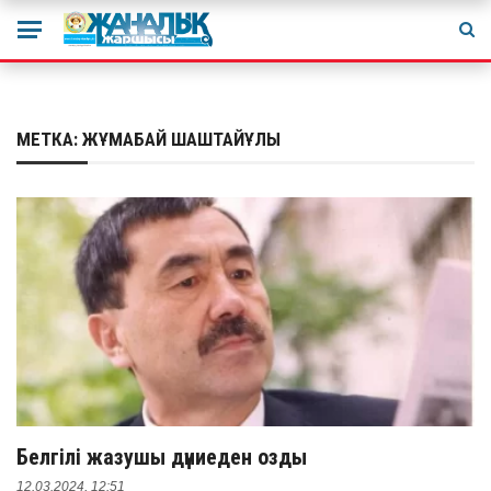
МЕТКА:
ЖҰМАБАЙ ШАШТАЙҰЛЫ
Белгілі жазушы дүниеден озды
12.03.2024, 12:51