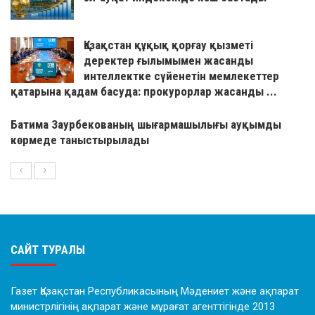
Қазақстан құқық қорғау қызметі
деректер ғылымымен жасанды
интеллектке сүйенетін мемлекеттер
қатарына қадам басуда: прокурорлар жасанды ...
Батима Заурбекованың шығармашылығы ауқымды
көрмеде таныстырылады
САЙТ ТУРАЛЫ
Газет Қазақстан Республикасының Мәдениет және ақпарат
министрлігінің ақпарат және мұрағат агенттігінде 2013