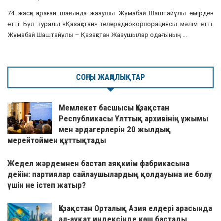
74 жасқа қараған шағында жазушы Жұмабай Шаштайұлы өмірден
өтті. Бұл туралы «Қазақстан» телерадиокорпорациясы мәлім етті.
Жұмабай Шаштайұлы – Қазақстан Жазушылар одағының ...
СОҢҒЫ ЖАҢАЛЫҚТАР
Мемлекет басшысы Қазақстан
Республикасы Ұлттық архивінің ұжымы
мен ардагерлерін 20 жылдық
мерейтоймен құттықтады
Жедел жәрдемнен бастап аяқкиім фабрикасына
дейін: партиялар сайлаушылардың қолдауына ие болу
үшін не істеп жатыр?
Қазақстан Орталық Азия елдері арасында
әл-ауқат индексінде көш бастады