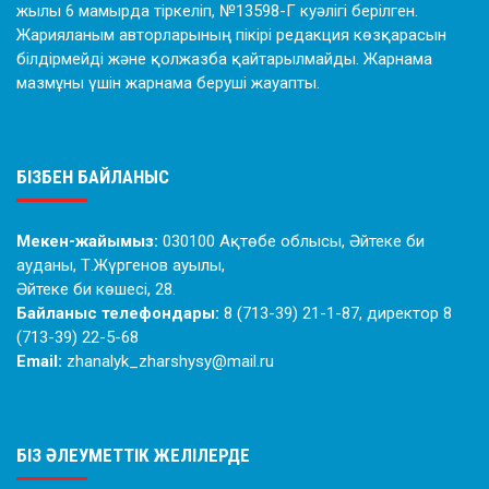
жылы 6 мамырда тіркеліп, №13598-Г куәлігі берілген.
Жарияланым авторларының пікірі редакция көзқарасын
білдірмейді және қолжазба қайтарылмайды. Жарнама
мазмұны үшін жарнама беруші жауапты.
БІЗБЕН БАЙЛАНЫС
Мекен-жайымыз:
030100 Ақтөбе облысы, Әйтеке би
ауданы, Т.Жүргенов ауылы,
Әйтеке би көшесі, 28.
Байланыс телефондары:
8 (713-39) 21-1-87, директор 8
(713-39) 22-5-68
Email:
zhanalyk_zharshysy@mail.ru
БІЗ ӘЛЕУМЕТТІК ЖЕЛІЛЕРДЕ