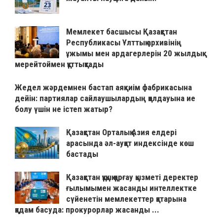
Мемлекет басшысы Қазақстан
Республикасы Ұлттық архивінің
ұжымы мен ардагерлерін 20 жылдық
мерейтоймен құттықтады
Жедел жәрдемнен бастап аяқкиім фабрикасына
дейін: партиялар сайлаушылардың қолдауына ие
болу үшін не істеп жатыр?
Қазақстан Орталық Азия елдері
арасында әл-ауқат индексінде көш
бастады
Қазақстан құқық қорғау қызметі деректер
ғылымымен жасанды интеллектке
сүйенетін мемлекеттер қатарына
қадам басуда: прокурорлар жасанды ...