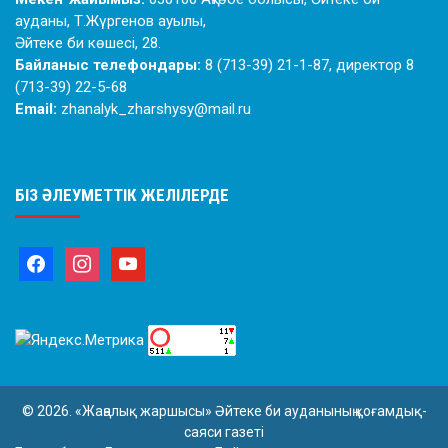
ауданы, Т.Жүргенов ауылы,
Әйтеке би көшесі, 28.
Байланыс телефондары:
8 (713-39) 21-1-87, директор 8
(713-39) 22-5-68
Email:
zhanalyk_zharshysy@mail.ru
БІЗ ӘЛЕУМЕТТІК ЖЕЛІЛЕРДЕ
© 2026. «Жаңалық жаршысы» Әйтеке би ауданының қоғамдық-
саяси газеті