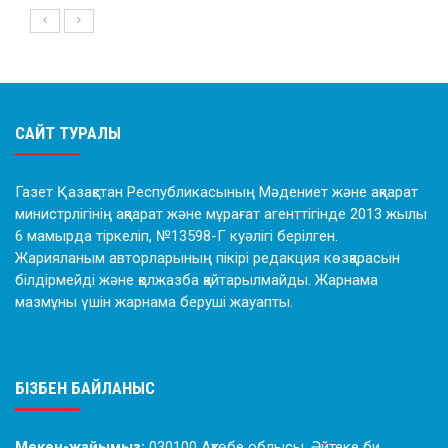
САЙТ ТУРАЛЫ
Газет Қазақстан Республикасының Мәдениет және ақпарат
министрлігінің ақпарат және мұрағат агенттігінде 2013 жылы
6 мамырда тіркеліп, №13598-Г куәлігі берілген.
Жарияланым авторларының пікірі редакция көзқарасын
білдірмейді және қолжазба қайтарылмайды. Жарнама
мазмұны үшін жарнама беруші жауапты.
БІЗБЕН БАЙЛАНЫС
Мекен-жайымыз:
030100 Ақтөбе облысы, Әйтеке би