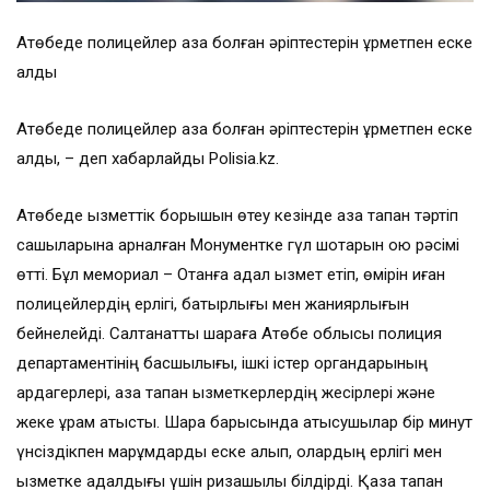
Ақтөбеде полицейлер қаза болған әріптестерін құрметпен еске
алды
Ақтөбеде полицейлер қаза болған әріптестерін құрметпен еске
алды, – деп хабарлайды Polisia.kz.
Ақтөбеде қызметтік борышын өтеу кезінде қаза тапқан тәртіп
сақшыларына арналған Монументке гүл шоқтарын қою рәсімі
өтті. Бұл мемориал – Отанға адал қызмет етіп, өмірін қиған
полицейлердің ерлігі, батырлығы мен жанқиярлығын
бейнелейді. Салтанатты шараға Ақтөбе облысы полиция
департаментінің басшылығы, ішкі істер органдарының
ардагерлері, қаза тапқан қызметкерлердің жесірлері және
жеке құрам қатысты. Шара барысында қатысушылар бір минут
үнсіздікпен марқұмдарды еске алып, олардың ерлігі мен
қызметке адалдығы үшін ризашылық білдірді. Қаза тапқан