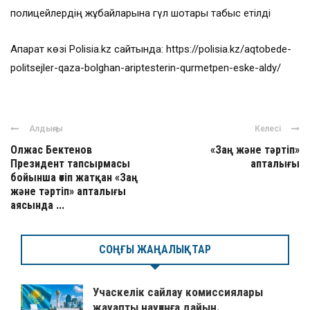
полицейлердің жұбайларына гүл шоқтары табыс етілді
Ақпарат көзі Polisia.kz сайтында: https://polisia.kz/aqtobede-
politsejler-qaza-bolghan-ariptesterin-qurmetpen-eske-aldy/
Алдыңғы
Келесі
Олжас Бектенов
«Заң және тәртіп»
Президент тапсырмасы
апталығы
бойынша өтіп жатқан «Заң
және тәртіп» апталығы
аясында ...
СОҢҒЫ ЖАҢАЛЫҚТАР
Учаскелік сайлау комиссиялары
жауапты науқанға дайын.