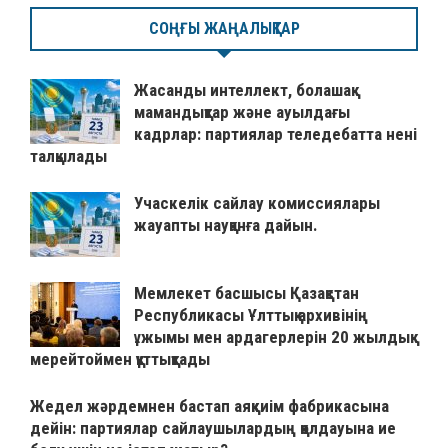
СОҢҒЫ ЖАҢАЛЫҚТАР
Жасанды интеллект, болашақ
мамандықтар және ауылдағы
кадрлар: партиялар теледебатта нені
талқылады
Учаскелік сайлау комиссиялары
жауапты науқанға дайын.
Мемлекет басшысы Қазақстан
Республикасы Ұлттық архивінің
ұжымы мен ардагерлерін 20 жылдық
мерейтоймен құттықтады
Жедел жәрдемнен бастап аяқкиім фабрикасына
дейін: партиялар сайлаушылардың қолдауына ие