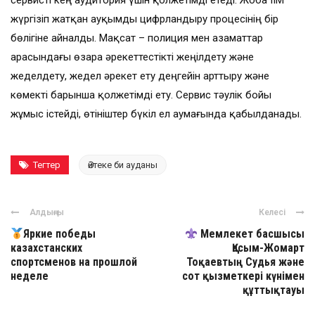
сервисті кең аудитория үшін қолжетімді етеді. Жоба ІІМ
жүргізіп жатқан ауқымды цифрландыру процесінің бір
бөлігіне айналды. Мақсат – полиция мен азаматтар
арасындағы өзара әрекеттестікті жеңілдету және
жеделдету, жедел әрекет ету деңгейін арттыру және
көмекті барынша қолжетімді ету. Сервис тәулік бойы
жұмыс істейді, өтініштер бүкіл ел аумағында қабылданады.
Тегтер
Әйтеке би ауданы
Алдыңғы
Келесі
Яркие победы
Мемлекет басшысы
казахстанских
Қасым-Жомарт
спортсменов на прошлой
Тоқаевтың Судья және
неделе
сот қызметкері күнімен
құттықтауы