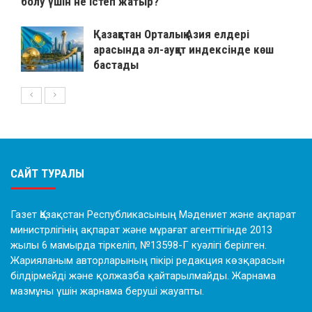
болу үшін не істеп жатыр?
Қазақстан Орталық Азия елдері
арасында әл-ауқат индексінде көш
бастады
САЙТ ТУРАЛЫ
Газет Қазақстан Республикасының Мәдениет және ақпарат
министрлігінің ақпарат және мұрағат агенттігінде 2013
жылы 6 мамырда тіркеліп, №13598-Г куәлігі берілген.
Жарияланым авторларының пікірі редакция көзқарасын
білдірмейді және қолжазба қайтарылмайды. Жарнама
мазмұны үшін жарнама беруші жауапты.