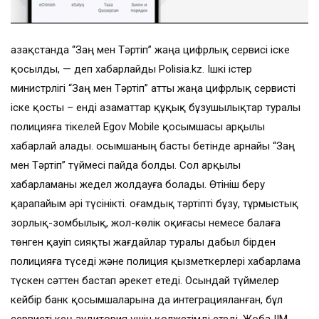
Қазақстанда “Заң мен Тәртіп” жаңа цифрлық сервисі іске
қосылды, — деп хабарлайды Polisia.kz. Ішкі істер
министрлігі “Заң мен Тәртіп” атты жаңа цифрлық сервисті
іске қосты – енді азаматтар құқық бұзушылықтар туралы
полицияға тікелей Egov Mobile қосымшасы арқылы
хабарлай алады. Қосымшаның басты бетінде арнайы “Заң
мен Тәртіп” түймесі пайда болды. Сол арқылы
хабарламаны жедел жолдауға болады. Өтініш беру
қарапайым әрі түсінікті. Қоғамдық тәртіпті бұзу, тұрмыстық
зорлық-зомбылық, жол-көлік оқиғасы немесе балаға
төнген қауіп сияқты жағдайлар туралы дабыл бірден
полицияға түседі және полиция қызметкерлері хабарлама
түскен сәттен бастап әрекет етеді. Осындай түймелер
кейбір банк қосымшаларына да интеграцияланған, бұл