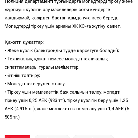
Полиция департаменті тұрғындарға мопедтерді тіркеу және
жүргізуші куәлігін алу мәселелерін соңғы күндерге
қалдырмай, қазірден бастап қамдануға кеңес береді.
Мопедтерді тіркеу үшін арнайы ХҚКО-ға жүгіну қажет.
Қажетті құжаттар:
• Жеке куәлік (электронды түрде көрсетуге болады);
• Техникалық құжат немесе мопедтің техникалық
сипаттамалары туралы мәліметтер;
• Өтініш толтыру;
• Мопедті тексеруден өткізу;
• Тіркеу үшін мемлекеттік баж салығын төлеу: мопедті
тіркеу үшін 0,25 АЕК (983 тг.), тіркеу куәлігін беру үшін 1,25
АЕК (4 915 тг.), және мемлекеттік нөмір алу үшін 1,4 АЕК (5
505 тг.).