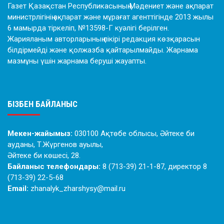
Газет Қазақстан Республикасының Мәдениет және ақпарат
министрлігінің ақпарат және мұрағат агенттігінде 2013 жылы
6 мамырда тіркеліп, №13598-Г куәлігі берілген.
Жарияланым авторларының пікірі редакция көзқарасын
білдірмейді және қолжазба қайтарылмайды. Жарнама
мазмұны үшін жарнама беруші жауапты.
БІЗБЕН БАЙЛАНЫС
Мекен-жайымыз:
030100 Ақтөбе облысы, Әйтеке би
ауданы, Т.Жүргенов ауылы,
Әйтеке би көшесі, 28.
Байланыс телефондары:
8 (713-39) 21-1-87, директор 8
(713-39) 22-5-68
Email:
zhanalyk_zharshysy@mail.ru