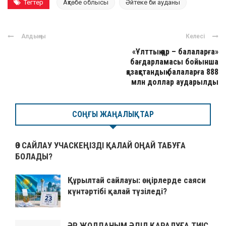
Тегтер
Ақтөбе облысы
Әйтеке би ауданы
Алдыңғы
Келесі
«Ұлттық қор – балаларға»
бағдарламасы бойынша
қазақстандық балаларға 888
млн доллар аударылды
СОҢҒЫ ЖАҢАЛЫҚТАР
ӨЗ САЙЛАУ УЧАСКЕҢІЗДІ ҚАЛАЙ ОҢАЙ ТАБУҒА
БОЛАДЫ?
Құрылтай сайлауы: өңірлерде саяси
күнтәртібі қалай түзіледі?
ӘР ЖОЛДАНЫМ ӘДІЛ ҚАРАЛУҒА ТИІС