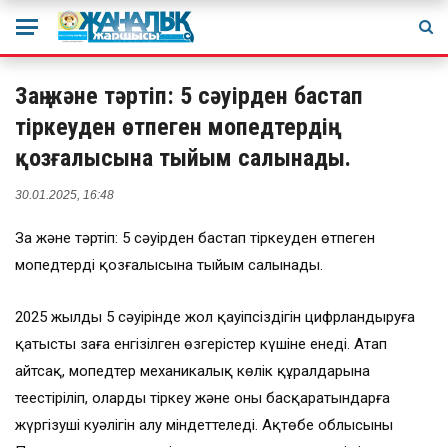
Заң және тәртіп: 5 сәуірден бастап
тіркеуден өтпеген мопедтердің
қозғалысына тыйым салынады.
30.01.2025, 16:48
Заң және тәртіп: 5 сәуірден бастап тіркеуден өтпеген
мопедтердің қозғалысына тыйым салынады.
2025 жылдың 5 сәуірінде жол қауіпсіздігін цифрландыруға
қатысты заңға енгізілген өзгерістер күшіне енеді. Атап
айтсақ, мопедтер механикалық көлік құралдарына
теңестіріліп, оларды тіркеу және оны басқаратындарға
жүргізуші куәлігін алу міндеттеледі. Ақтөбе облысының