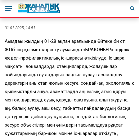
31.01.2025, 14:51
Ағымдағы жылдың 01-28 ақпан аралығында Әйтеке би ст.
ЖПб-нің қызмет көрсету аумағында «БРАКОНЬЕР» өңірлік
жедел-профилактикалық іс-шарасы өткізілуде. Іс шара
мақсаты: вокзалдарда, станцияларда, жолаушылар
пойыздарында су аңдарын заңсыз аулау тасымалдау
деректерін анықтап жолын кесуге, сондай-ақ, экологиялық
қылмыстарды ашуға, азаматтарда аңшылық атыс қаруы
мен оқ-дәрілерді, суық қаруды сақтауына, алып жүруіне,
аң, балық аулау, ағаш кесу, табиғатты пайдаланудың басқа
да түрлерін дайындау құқығына, сондай-ақ биологилық
ресурс объектілері мен өнімдерін тасымалдауға рұқсат
құжаттарының бар-жоғы мәніне іс-шаралар өткізуге ,