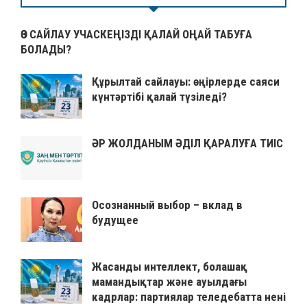
ӨЗ САЙЛАУ УЧАСКЕҢІЗДІ ҚАЛАЙ ОҢАЙ ТАБУҒА
БОЛАДЫ?
Құрылтай сайлауы: өңірлерде саяси
күнтәртібі қалай түзіледі?
ӘР ЖОЛДАНЫМ ӘДІЛ ҚАРАЛУҒА ТИІС
Осознанный выбор – вклад в
будущее
Жасанды интеллект, болашақ
мамандықтар және ауылдағы
кадрлар: партиялар теледебатта нені