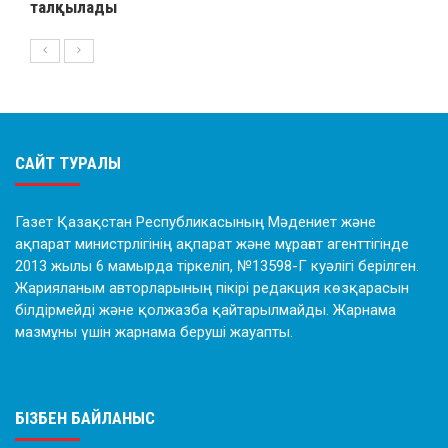
талқылады
САЙТ ТУРАЛЫ
Газет Қазақстан Республикасының Мәдениет және
ақпарат министрлігінің ақпарат және мұрағат агенттігінде
2013 жылы 6 мамырда тіркеліп, №13598-Г куәлігі берілген.
Жарияланым авторларының пікірі редакция көзқарасын
білдірмейді және қолжазба қайтарылмайды. Жарнама
мазмұны үшін жарнама беруші жауапты.
БІЗБЕН БАЙЛАНЫС