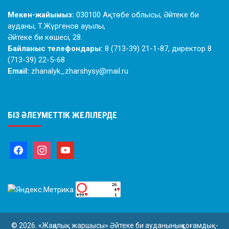
Мекен-жайымыз:
030100 Ақтөбе облысы, Әйтеке би
ауданы, Т.Жүргенов ауылы,
Әйтеке би көшесі, 28.
Байланыс телефондары:
8 (713-39) 21-1-87, директор 8
(713-39) 22-5-68
Email:
zhanalyk_zharshysy@mail.ru
БІЗ ӘЛЕУМЕТТІК ЖЕЛІЛЕРДЕ
© 2026. «Жаңалық жаршысы» Әйтеке би ауданының қоғамдық-