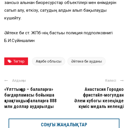
зансыз алынған биоресурстар объектілері мен өнімдерін
сатып алу, өткізу, сатудың алдын алып бақылауды
күшейту.
Әйтеке би ст. ЖПб-нің бастығы полиция подполковнигі
Б.И.Сүйіншалин
Тегтер
Ақтөбе облысы
Әйтеке би ауданы
Алдыңғы
Келесі
«Ұлттық қор – балаларға»
Анастасия Городко
бағдарламасы бойынша
фристайл-могулдан
қазақстандық балаларға 888
Әлем кубогы кезеңінде
млн доллар аударылды
күміс медаль иеленді
СОҢҒЫ ЖАҢАЛЫҚТАР