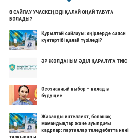
ӨЗ САЙЛАУ УЧАСКЕҢІЗДІ ҚАЛАЙ ОҢАЙ ТАБУҒА
БОЛАДЫ?
Құрылтай сайлауы: өңірлерде саяси
күнтәртібі қалай түзіледі?
ӘР ЖОЛДАНЫМ ӘДІЛ ҚАРАЛУҒА ТИІС
Осознанный выбор – вклад в
будущее
Жасанды интеллект, болашақ
мамандықтар және ауылдағы
кадрлар: партиялар теледебатта нені
талқылады