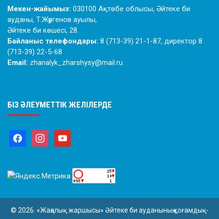
Мекен-жайымыз:
030100 Ақтөбе облысы, Әйтеке би
ауданы, Т.Жүргенов ауылы,
Әйтеке би көшесі, 28.
Байланыс телефондары:
8 (713-39) 21-1-87, директор 8
(713-39) 22-5-68
Email:
zhanalyk_zharshysy@mail.ru
БІЗ ӘЛЕУМЕТТІК ЖЕЛІЛЕРДЕ
© 2026. «Жаңалық жаршысы» Әйтеке би ауданының қоғамдық-