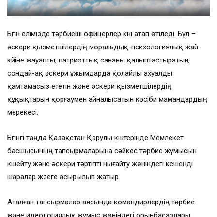
Бүгін елімізде тәрбиеші офицерлер күні атап өтіледі. Бұл –
әскери қызметшілердің моральдық-психологиялық жай-
күйіне жауапты, патриоттық сананы қалыптастыратын,
сондай-ақ әскери ұжымдарда қолайлы ахуалды
қамтамасыз ететін және әскери қызметшілердің
құқықтарын қорғаумен айналысатын кәсіби мамандардың
мерекесі.
Бүгінгі таңда Қазақстан Қарулы күштерінде Мемлекет
басшысының тапсырмаларына сәйкес тәрбие жұмысын
күшейту және әскери тәртіпті нығайту жөніндегі кешенді
шаралар жүзеге асырылып жатыр.
Аталған тапсырмалар аясында командирлердің тәрбие
және идеологиялық жұмыс жөніндегі орынбасарлары