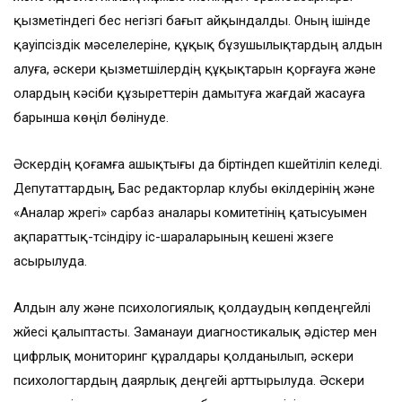
қызметіндегі бес негізгі бағыт айқындалды. Оның ішінде
қауіпсіздік мәселелеріне, құқық бұзушылықтардың алдын
алуға, әскери қызметшілердің құқықтарын қорғауға және
олардың кәсіби құзыреттерін дамытуға жағдай жасауға
барынша көңіл бөлінуде.
Әскердің қоғамға ашықтығы да біртіндеп күшейтіліп келеді.
Депутаттардың, Бас редакторлар клубы өкілдерінің және
«Аналар жүрегі» сарбаз аналары комитетінің қатысуымен
ақпараттық-түсіндіру іс-шараларының кешені жүзеге
асырылуда.
Алдын алу және психологиялық қолдаудың көпдеңгейлі
жүйесі қалыптасты. Заманауи диагностикалық әдістер мен
цифрлық мониторинг құралдары қолданылып, әскери
психологтардың даярлық деңгейі арттырылуда. Әскери