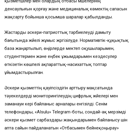
қызметшілер мен олардың отбасы мүшелерінің
денсаулығын қорғау және медициналық көмектің сапасын
жақсарту бойынша қосымша шаралар қабылданды.
Жастарды әскери-патриоттық тәрбиелеуді дамыту
бағытында жүйелі жұмыс жүргізілуде. Нормативтік-құқықтық
база жаңартылып, өңірлерде мектеп оқушыларымен,
студенттермен және еңбек ұжымдарымен кездесулер
өткізетін көшпелі ақпараттық-насихаттық топтар
ұйымдастырылған.
Әскери қызметтің қауіпсіздігін арттыру мақсатында
тәуекелдерді мониторингілеудің цифрлық жүйелері мен
заманауи кері байланыс арналары енгізілді. Сенім
телефондары, «AIsulu» Telegram-боты, сондай-ақ мерзімді
әскери қызмет сарбаздары жақындарымен байланысу үшін
апта сайын пайдаланатын «Отбасымен бейнеқоңырау»