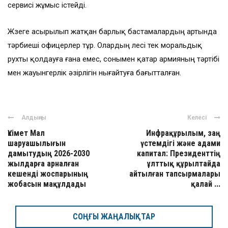
сервисі жұмыс істейді.
Жүзеге асырылып жатқан барлық бастамалардың артында
тәрбиеші офицерлер тұр. Олардың үлесі тек моральдық
рухты қолдауға ғана емес, сонымен қатар армияның тәртібі
мен жауынгерлік әзірлігін нығайтуға бағытталған.
Алдыңғы
Келесі
Үкімет Мал
Инфрақұрылым, заң
шаруашылығын
үстемдігі және адами
дамытудың 2026-2030
капитал: Президенттің
жылдарға арналған
ұлттық құрылтайда
кешенді жоспарының
айтылған тапсырмалары
жобасын мақұлдады
қалай ...
СОҢҒЫ ЖАҢАЛЫҚТАР