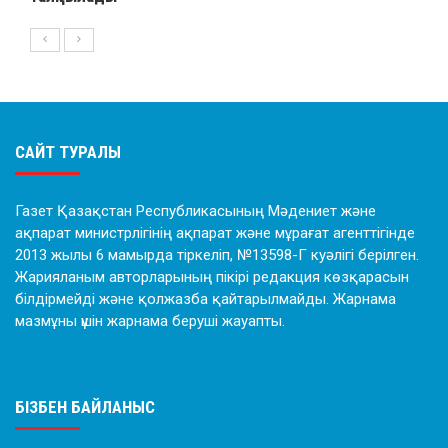
САЙТ ТУРАЛЫ
Газет Қазақстан Республикасының Мәдениет және
ақпарат министрлігінің ақпарат және мұрағат агенттігінде
2013 жылы 6 мамырда тіркеліп, №13598-Г куәлігі берілген.
Жарияланым авторларының пікірі редакция көзқарасын
білдірмейді және қолжазба қайтарылмайды. Жарнама
мазмұны үшін жарнама беруші жауапты.
БІЗБЕН БАЙЛАНЫС