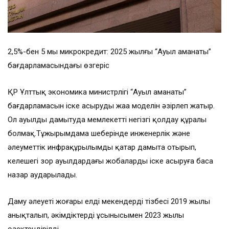
2,5%-бен 5 мың микрокредит: 2025 жылғы “Ауыл аманаты”
бағдарламасындағы өзгеріс
ҚР Ұлттық экономика министрлігі “Ауыл аманаты”
бағдарламасын іске асырудың жаңа моделін әзірлеп жатыр.
Ол ауылды дамытуда мемлекеттің негізгі қолдау құралы
болмақ.Тұжырымдама шеңберінде инженерлік және
әлеуметтік инфрақұрылымды қатар дамыта отырып,
келешегі зор ауылдардағы жобаларды іске асыруға баса
назар аударылады.
Даму әлеуеті жоғары елді мекендердің тізбесі 2019 жылы
анықталып, әкімдіктердің ұсынысымен 2023 жылы