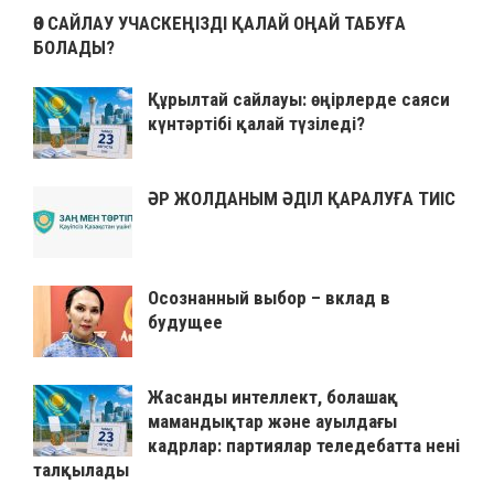
ӨЗ САЙЛАУ УЧАСКЕҢІЗДІ ҚАЛАЙ ОҢАЙ ТАБУҒА
БОЛАДЫ?
Құрылтай сайлауы: өңірлерде саяси
күнтәртібі қалай түзіледі?
ӘР ЖОЛДАНЫМ ӘДІЛ ҚАРАЛУҒА ТИІС
Осознанный выбор – вклад в
будущее
Жасанды интеллект, болашақ
мамандықтар және ауылдағы
кадрлар: партиялар теледебатта нені
талқылады