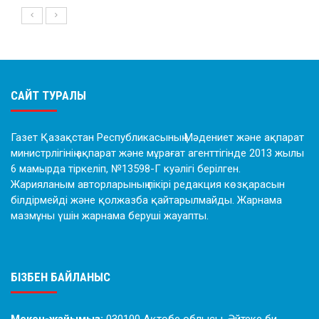
САЙТ ТУРАЛЫ
Газет Қазақстан Республикасының Мәдениет және ақпарат
министрлігінің ақпарат және мұрағат агенттігінде 2013 жылы
6 мамырда тіркеліп, №13598-Г куәлігі берілген.
Жарияланым авторларының пікірі редакция көзқарасын
білдірмейді және қолжазба қайтарылмайды. Жарнама
мазмұны үшін жарнама беруші жауапты.
БІЗБЕН БАЙЛАНЫС