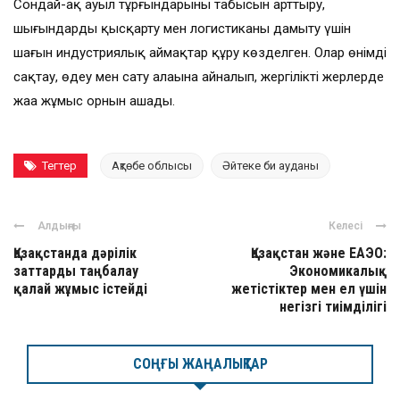
Сондай-ақ ауыл тұрғындарының табысын арттыру,
шығындарды қысқарту мен логистиканы дамыту үшін
шағын индустриялық аймақтар құру көзделген. Олар өнімді
сақтау, өңдеу мен сату алаңына айналып, жергілікті жерлерде
жаңа жұмыс орнын ашады.
Тегтер
Ақтөбе облысы
Әйтеке би ауданы
Алдыңғы
Келесі
Қазақстанда дәрілік
Қазақстан және ЕАЭО:
заттарды таңбалау
Экономикалық
қалай жұмыс істейді
жетістіктер мен ел үшін
негізгі тиімділігі
СОҢҒЫ ЖАҢАЛЫҚТАР