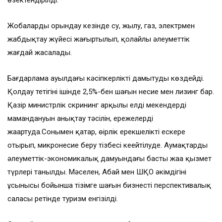
өзектендірілді.
Жобаларды орындау кезінде су, жылу, газ, электрмен
жабдықтау жүйесі жаңғыртылып, қолайлы әлеуметтік
жағдай жасалады.
Бағдарлама ауылдағы кәсіпкерлікті дамытуды көздейді.
Қолдау тетігінің ішінде 2,5%-бен шағын несие мен лизинг бар.
Қазір министрлік скрининг арқылы елді мекендердің
мамандануын анықтау тәсілін, ережелерді
жаңартуда.Сонымен қатар, өңірлік ерекшелікті ескере
отырып, микронесие беру тізбесі кеңейтілуде. Аумақтардың
әлеуметтік-экономикалық дамуындағы басты жаңа қызмет
түрлері танылды. Мәселен, Абай мен ШҚО әкімдігінің
ұсынысы бойынша тізімге шағын бизнестің перспективалық
саласы ретінде туризм енгізілді.