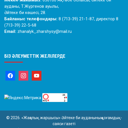
Мекен-жайымыз:
030100 Ақтөбе облысы, Әйтеке би
ауданы, Т.Жүргенов ауылы,
Әйтеке би көшесі, 28.
Байланыс телефондары:
8 (713-39) 21-1-87, директор 8
(713-39) 22-5-68
Email:
zhanalyk_zharshysy@mail.ru
БІЗ ӘЛЕУМЕТТІК ЖЕЛІЛЕРДЕ
© 2026. «Жаңалық жаршысы» Әйтеке би ауданының қоғамдық-
саяси газеті