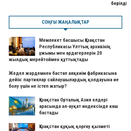
берілді
СОҢҒЫ ЖАҢАЛЫҚТАР
Мемлекет басшысы Қазақстан
Республикасы Ұлттық архивінің
ұжымы мен ардагерлерін 20
жылдық мерейтоймен құттықтады
Жедел жәрдемнен бастап аяқкиім фабрикасына
дейін: партиялар сайлаушылардың қолдауына ие
болу үшін не істеп жатыр?
Қазақстан Орталық Азия елдері
арасында әл-ауқат индексінде көш
бастады
Қазақстан құқық қорғау қызметі