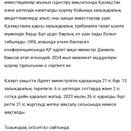
инвестициялар ағынын іздестіру мақсатында Қазақстан
өзіне шетелдік капиталды қорғау бойынша халықаралық
міндеттемелерді алып, оның ішінде инвесторлар үшін
Қазақстанға қарсы халықаралық трибуналға талап қоюға
мүмкіндік берді. Бұл үрдіс барлық ел үшін заңды болып
табылады. ОКҚ алаңында өткен баспасөз
конференциясында ҚР әділет вице-министрі Даниель
Ваисов атап өткендей, 2024 жыл мемлекет мүдделерін
қорғау тұрғысынан оң серпінге ие.
Қазіргі уақытта Әділет министрлігінің қарауында 21 іс бар: 13
халықаралық төрелікте; 6 іс шетелдік соттарда және 2 іс
сотқа дейін қаралып жатыр. 2023 жылы 26 іс қаралды. Бұл
ретте 21 іс жүргізудің жетеуі аяқталу сатысында немесе
аяқталды.
Толығырақ ortcom.kz сайтында.