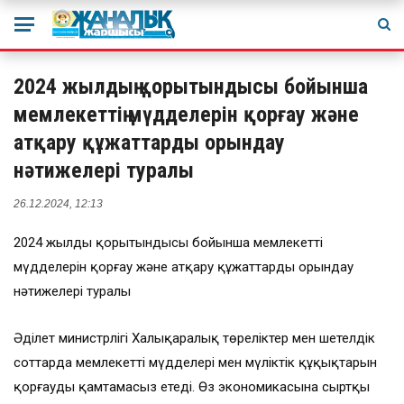
2024 жылдың қорытындысы бойынша
мемлекеттің мүдделерін қорғау және
атқару құжаттарды орындау
нәтижелері туралы
26.12.2024, 12:13
2024 жылдың қорытындысы бойынша мемлекеттің
мүдделерін қорғау және атқару құжаттарды орындау
нәтижелері туралы
Әділет министрлігі Халықаралық төреліктер мен шетелдік
соттарда мемлекеттің мүдделері мен мүліктік құқықтарын
қорғауды қамтамасыз етеді. Өз экономикасына сыртқы