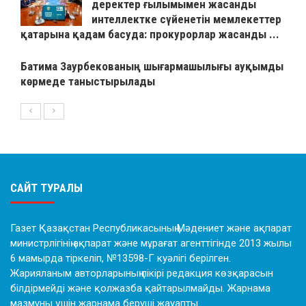
деректер ғылымымен жасанды
интеллектке сүйенетін мемлекеттер
қатарына қадам басуда: прокурорлар жасанды ...
Батима Заурбекованың шығармашылығы ауқымды
көрмеде таныстырылады
САЙТ ТУРАЛЫ
Газет Қазақстан Республикасының Мәдениет және ақпарат
министрлігінің ақпарат және мұрағат агенттігінде 2013 жылы
6 мамырда тіркеліп, №13598-Г куәлігі берілген.
Жарияланым авторларының пікірі редакция көзқарасын
білдірмейді және қолжазба қайтарылмайды. Жарнама
мазмұны үшін жарнама беруші жауапты.