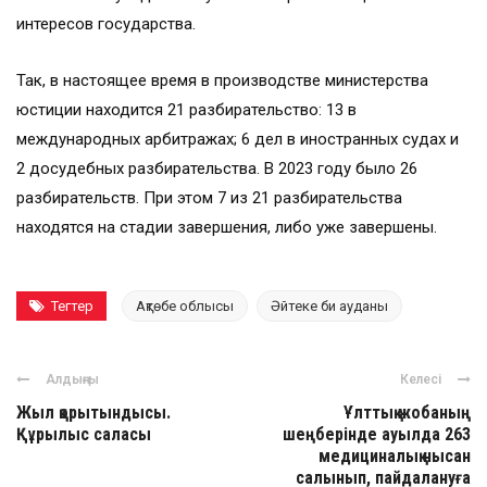
интересов государства.
Так, в настоящее время в производстве министерства
юстиции находится 21 разбирательство: 13 в
международных арбитражах; 6 дел в иностранных судах и
2 досудебных разбирательства. В 2023 году было 26
разбирательств. При этом 7 из 21 разбирательства
находятся на стадии завершения, либо уже завершены.
Тегтер
Ақтөбе облысы
Әйтеке би ауданы
Алдыңғы
Келесі
Жыл қорытындысы.
Ұлттық жобаның
Құрылыс саласы
шеңберінде ауылда 263
медициналық нысан
салынып, пайдалануға