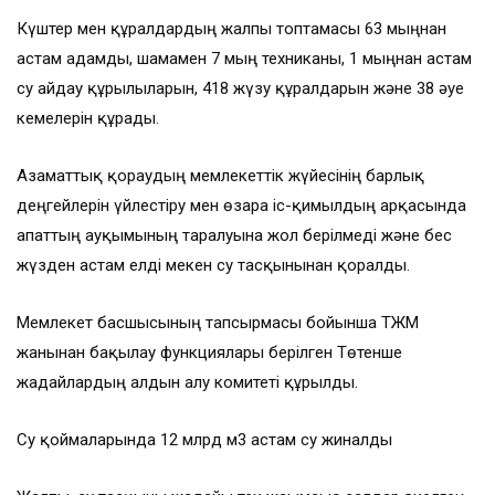
Күштер мен құралдардың жалпы топтамасы 63 мыңнан
астам адамды, шамамен 7 мың техниканы, 1 мыңнан астам
су айдау құрылғыларын, 418 жүзу құралдарын және 38 әуе
кемелерін құрады.
Азаматтық қорғаудың мемлекеттік жүйесінің барлық
деңгейлерін үйлестіру мен өзара іс-қимылдың арқасында
апаттың ауқымының таралуына жол берілмеді және бес
жүзден астам елді мекен су тасқынынан қорғалды.
Мемлекет басшысының тапсырмасы бойынша ТЖМ
жанынан бақылау функциялары берілген Төтенше
жағдайлардың алдын алу комитеті құрылды.
Су қоймаларында 12 млрд м3 астам су жиналды