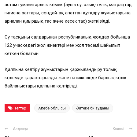
астам гуманитарлық көмек (ауыз су, азық-түлік, матрацтар,
гигиена заттары, сондай-ақ апаттан құтқару жұмыстарына
арналған қиыршық тас және кесек тас) жеткізілді.
Су тасқыны салдарынан республикалық жолдар бойынша
122 учаскедегі жол жиектері мен жол төсемі шайылып
кеткен болатын.
Қалпына келтіру жұмыстарын қаржыландыру толық
көлемде қарастырылды және нәтижесінде барлық көлік
байланыстары қалпына келтірілді.
Тегтер
Ақтөбе облысы
Әйтеке би ауданы
Алдыңғы
Келесі