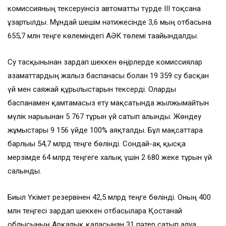
комиссияның тексеруінсіз автоматты түрде ІІІ тоқсанға
ұзартылды. Мұндай шешім нәтижесінде 3,6 мың отбасына
655,7 млн теңге көлеміндегі АӘК төлемі тағайындалды.
Су тасқынынан зардап шеккен өңірлерде комиссиялар
азаматтардың жалғыз баспанасы болған 19 359 су басқан
үй мен саяжай құрылыстарын тексерді. Оларды
баспанамен қамтамасыз ету мақсатында жылжымайтын
мүлік нарығынан 5 767 тұрғын үй сатып алынды. Жөндеу
жұмыстары 9 156 үйде 100% аяқталды. Бұл мақсаттарға
барлығы 54,7 млрд теңге бөлінді. Сондай-ақ қысқа
мерзімде 64 млрд теңгеге халық үшін 2 680 жеке тұрғын үй
салынды.
Биыл Үкімет резервінен 42,5 млрд теңге бөлінді. Оның 400
млн теңгесі зардап шеккен отбасыларға Қостанай
облысының Арқалық қаласынан 31 пәтер сатып алуға