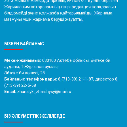
2013 жылы 6 мамырда тіркеліп, №13598-Г куәлігі берілген.
Жарияланым авторларының пікірі редакция көзқарасын
білдірмейді және қолжазба қайтарылмайды. Жарнама
мазмұны үшін жарнама беруші жауапты.
БІЗБЕН БАЙЛАНЫС
Мекен-жайымыз:
030100 Ақтөбе облысы, Әйтеке би
ауданы, Т.Жүргенов ауылы,
Әйтеке би көшесі, 28.
Байланыс телефондары:
8 (713-39) 21-1-87, директор 8
(713-39) 22-5-68
Email:
zhanalyk_zharshysy@mail.ru
БІЗ ӘЛЕУМЕТТІК ЖЕЛІЛЕРДЕ