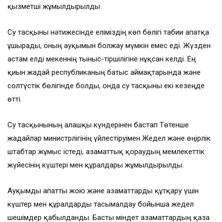
қызметші жұмылдырылды
Су тасқыны нәтижесінде еліміздің көп бөлігі табиғи апатқа
ұшырады, оның ауқымын болжау мүмкін емес еді. Жүзден
астам елді мекеннің тыныс-тіршілігіне нұқсан келді. Ең
қиын жағдай республиканың батыс аймақтарында және
солтүстік бөлігінде болды, онда су тасқыны екі кезеңде
өтті.
Су тасқынының алғашқы күндерінен бастап Төтенше
жағдайлар министрлігінің үйлестіруімен Жедел және өңірлік
штабтар жұмыс істеді, азаматтық қорғаудың мемлекеттік
жүйесінің күштері мен құралдары жұмылдырылды.
Ауқымды апатты жою және азаматтарды құтқару үшін
күштер мен құралдарды тасымалдау бойынша жедел
шешімдер қабылданды. Басты міндет азаматтардың қаза