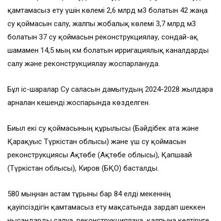
қамтамасыз ету үшін көлемі 2,6 млрд м3 болатын 42 жаңа
су қоймасын салу, жалпы жобалық көлемі 3,7 млрд м3
болатын 37 су қоймасын реконструкциялау, сондай-ақ
шамамен 14,5 мың км болатын ирригациялық каналдарды
салу және реконструкциялау жоспарлануда.
Бұл іс-шаралар Су саласын дамытудың 2024-2028 жылдарға
арналған кешенді жоспарында көзделген.
Биыл екі су қоймасының құрылысы (Бәйдібек ата және
Қарақуыс Түркістан облысы) және үш су қоймасын
реконструкциясы Ақтөбе (Ақтөбе облысы), Қапшағай
(Түркістан облысы), Киров (БҚО) басталды.
580 мыңнан астам тұрғыны бар 84 елді мекеннің
қауіпсіздігін қамтамасыз ету мақсатында зардап шеккен
нысандарды салуға, реконструкциялауға, қалпына келтіруге