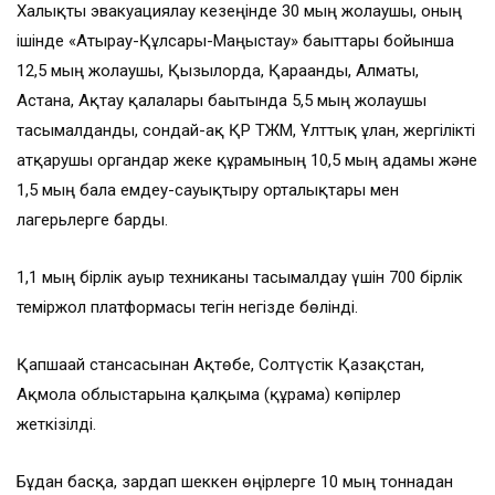
Халықты эвакуациялау кезеңінде 30 мың жолаушы, оның
ішінде «Атырау-Құлсары-Маңғыстау» бағыттары бойынша
12,5 мың жолаушы, Қызылорда, Қарағанды, Алматы,
Астана, Ақтау қалалары бағытында 5,5 мың жолаушы
тасымалданды, сондай-ақ ҚР ТЖМ, Ұлттық ұлан, жергілікті
атқарушы органдар жеке құрамының 10,5 мың адамы және
1,5 мың бала емдеу-сауықтыру орталықтары мен
лагерьлерге барды.
1,1 мың бірлік ауыр техниканы тасымалдау үшін 700 бірлік
теміржол платформасы тегін негізде бөлінді.
Қапшағай стансасынан Ақтөбе, Солтүстік Қазақстан,
Ақмола облыстарына қалқыма (құрама) көпірлер
жеткізілді.
Бұдан басқа, зардап шеккен өңірлерге 10 мың тоннадан