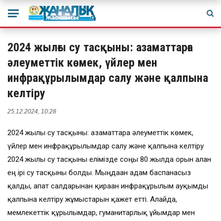
2024 жылғы су тасқыны: азаматтарға
әлеуметтік көмек, үйлер мен
инфрақұрылымдар салу және қалпына
келтіру
25.12.2024, 10:28
2024 жылғы су тасқыны: азаматтарға әлеуметтік көмек,
үйлер мен инфрақұрылымдар салу және қалпына келтіру
2024 жылғы су тасқыны елімізде соңғы 80 жылда орын алған
ең ірі су тасқыны болды. Мыңдаған адам баспанасыз
қалды, апат салдарынан қираған инфрақұрылым ауқымды
қалпына келтіру жұмыстарын қажет етті. Алайда,
мемлекеттік құрылымдар, гуманитарлық ұйымдар мен