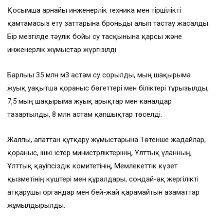
Қосымша арнайы инженерлік техника мен тіршілікті
қамтамасыз ету заттарына броньды алып тастау жасалды.
Бір мезгілде тәулік бойы су тасқынына қарсы және
инженерлік жұмыстар жүргізілді.
Барлығы 35 млн м3 астам су сорылды, мың шақырымға
жуық уақытша қорғаныс бөгеттері мен біліктері тұрғызылды,
7,5 мың шақырымға жуық арықтар мен каналдар
тазартылды, 8 млн астам қапшықтар төселді.
Жалпы, апаттан құтқару жұмыстарына Төтенше жағдайлар,
қорғаныс, ішкі істер министрліктерінің, Ұлттық ұланның,
Ұлттық қауіпсіздік комитетінің, Мемлекеттік күзет
қызметінің күштері мен құралдары, сондай-ақ жергілікті
атқарушы органдар мен бей-жай қарамайтын азаматтар
жұмылдырылды.