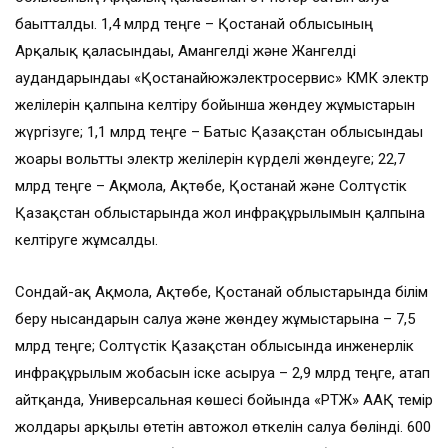
бағытталды. 1,4 млрд теңге – Қостанай облысының
Арқалық қаласындағы, Амангелді және Жангелді
аудандарындағы «Қостанайюжэлектросервис» КМК электр
желілерін қалпына келтіру бойынша жөндеу жұмыстарын
жүргізуге; 1,1 млрд теңге – Батыс Қазақстан облысындағы
жоғары вольтты электр желілерін күрделі жөндеуге; 22,7
млрд теңге – Ақмола, Ақтөбе, Қостанай және Солтүстік
Қазақстан облыстарында жол инфрақұрылымын қалпына
келтіруге жұмсалды.
Сондай-ақ Ақмола, Ақтөбе, Қостанай облыстарында білім
беру нысандарын салуға және жөндеу жұмыстарына – 7,5
млрд теңге; Солтүстік Қазақстан облысында инженерлік
инфрақұрылым жобасын іске асыруға – 2,9 млрд теңге, атап
айтқанда, Универсальная көшесі бойында «РТЖ» ААҚ темір
жолдары арқылы өтетін автожол өткелін салуға бөлінді. 600