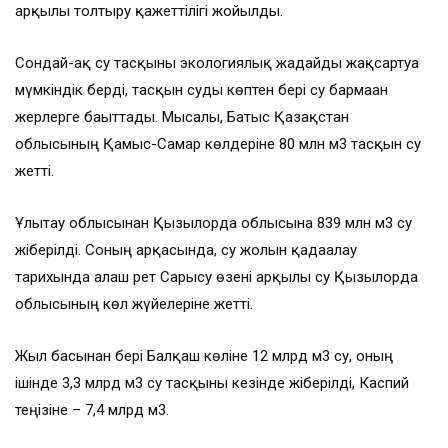
арқылы толтыру қажеттілігі жойылды.
Сондай-ақ су тасқыны экологиялық жағдайды жақсартуға
мүмкіндік берді, тасқын суды көптен бері су бармаған
жерлерге бағыттады. Мысалы, Батыс Қазақстан
облысының Қамыс-Самар көлдеріне 80 млн м3 тасқын су
жетті.
Ұлытау облысынан Қызылорда облысына 839 млн м3 су
жіберілді. Соның арқасында, су жолын қадағалау
тарихында алғаш рет Сарысу өзені арқылы су Қызылорда
облысының көл жүйелеріне жетті.
Жыл басынан бері Балқаш көліне 12 млрд м3 су, оның
ішінде 3,3 млрд м3 су тасқыны кезінде жіберілді, Каспий
теңізіне – 7,4 млрд м3.