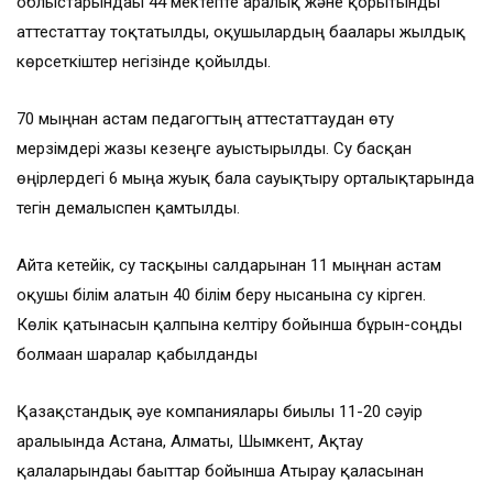
облыстарындағы 44 мектепте аралық және қорытынды
аттестаттау тоқтатылды, оқушылардың бағалары жылдық
көрсеткіштер негізінде қойылды.
70 мыңнан астам педагогтың аттестаттаудан өту
мерзімдері жазғы кезеңге ауыстырылды. Су басқан
өңірлердегі 6 мыңға жуық бала сауықтыру орталықтарында
тегін демалыспен қамтылды.
Айта кетейік, су тасқыны салдарынан 11 мыңнан астам
оқушы білім алатын 40 білім беру нысанына су кірген.
Көлік қатынасын қалпына келтіру бойынша бұрын-соңды
болмаған шаралар қабылданды
Қазақстандық әуе компаниялары биылғы 11-20 сәуір
аралығында Астана, Алматы, Шымкент, Ақтау
қалаларындағы бағыттар бойынша Атырау қаласынан