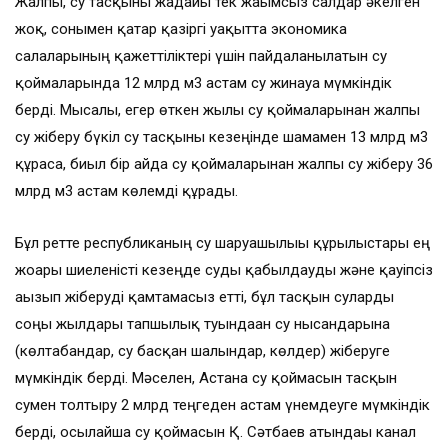
Жалпы, су тасқыны жағдайы тек жағымсыз салдар әкелген
жоқ, сонымен қатар қазіргі уақытта экономика
салаларының қажеттіліктері үшін пайдаланылатын су
қоймаларында 12 млрд м3 астам су жинауға мүмкіндік
берді. Мысалы, егер өткен жылы су қоймаларынан жалпы
су жіберу бүкіл су тасқыны кезеңінде шамамен 13 млрд м3
құраса, биыл бір айда су қоймаларынан жалпы су жіберу 36
млрд м3 астам көлемді құрады.
Бұл ретте республиканың су шаруашылығы құрылыстары ең
жоғары шиеленісті кезеңде суды қабылдауды және қауіпсіз
ағызып жіберуді қамтамасыз етті, бұл тасқын суларды
соңғы жылдары тапшылық туындаған су нысандарына
(көлтабандар, су басқан шалғындар, көлдер) жіберуге
мүмкіндік берді. Мәселен, Астана су қоймасын тасқын
сумен толтыру 2 млрд теңгеден астам үнемдеуге мүмкіндік
берді, осылайша су қоймасын Қ. Сәтбаев атындағы канал