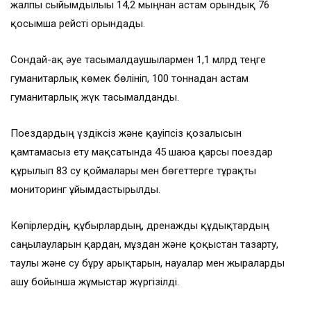
жалпы сыйымдылығы 14,2 мыңнан астам орындық 76
қосымша рейсті орындады.
Сондай-ақ әуе тасымалдаушылармен 1,1 млрд теңге
гуманитарлық көмек бөлініп, 100 тоннадан астам
гуманитарлық жүк тасымалданды.
Поездардың үздіксіз және қауіпсіз қозғалысын
қамтамасыз ету мақсатында 45 шаюға қарсы поездар
құрылып 83 су қоймалары мен бөгеттерге тұрақты
мониторинг ұйымдастырылды.
Көпірлердің, құбырлардың, дренажды құдықтардың
саңылауларын қардан, мұздан және қоқыстан тазарту,
таулы және су бұру арықтарын, науалар мен жыраларды
ашу бойынша жұмыстар жүргізілді.