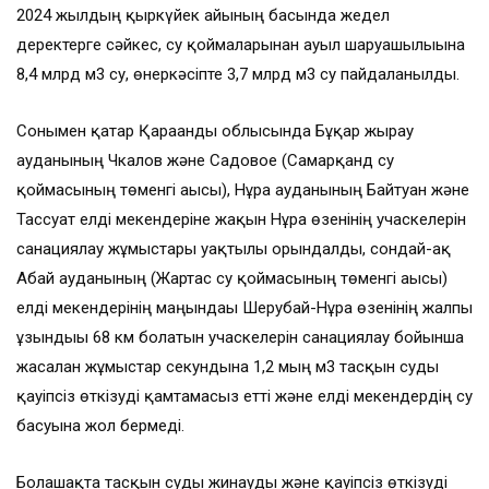
2024 жылдың қыркүйек айының басында жедел
деректерге сәйкес, су қоймаларынан ауыл шаруашылығына
8,4 млрд м3 су, өнеркәсіпте 3,7 млрд м3 су пайдаланылды.
Сонымен қатар Қарағанды облысында Бұқар жырау
ауданының Чкалов және Садовое (Самарқанд су
қоймасының төменгі ағысы), Нұра ауданының Байтуған және
Тассуат елді мекендеріне жақын Нұра өзенінің учаскелерін
санациялау жұмыстары уақтылы орындалды, сондай-ақ
Абай ауданының (Жартас су қоймасының төменгі ағысы)
елді мекендерінің маңындағы Шерубай-Нұра өзенінің жалпы
ұзындығы 68 км болатын учаскелерін санациялау бойынша
жасалған жұмыстар секундына 1,2 мың м3 тасқын суды
қауіпсіз өткізуді қамтамасыз етті және елді мекендердің су
басуына жол бермеді.
Болашақта тасқын суды жинауды және қауіпсіз өткізуді