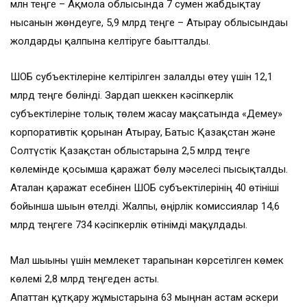
млн теңге – Ақмола облысында 7 сумен жабдықтау
нысанын жөндеуге, 5,9 млрд теңге – Атырау облысындағы
жолдарды қалпына келтіруге бағытталды.
ШОБ субъектілеріне келтірілген залалды өтеу үшін 12,1
млрд теңге бөлінді. Зардап шеккен кәсіпкерлік
субъектілеріне толық төлем жасау мақсатында «Демеу»
корпоративтік қорынан Атырау, Батыс Қазақстан және
Солтүстік Қазақстан облыстарына 2,5 млрд теңге
көлемінде қосымша қаражат бөлу мәселесі пысықталды.
Аталған қаражат есебінен ШОБ субъектілерінің 40 өтініші
бойынша шығын өтелді. Жалпы, өңірлік комиссиялар 14,6
млрд теңгеге 734 кәсіпкерлік өтінімді мақұлдады.
Мал шығыны үшін мемлекет тарапынан көрсетілген көмек
көлемі 2,8 млрд теңгеден асты.
Апаттан құтқару жұмыстарына 63 мыңнан астам әскери