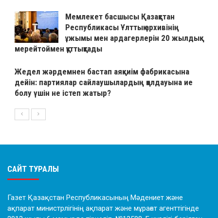
Мемлекет басшысы Қазақстан
Республикасы Ұлттық архивінің
ұжымы мен ардагерлерін 20 жылдық
мерейтоймен құттықтады
Жедел жәрдемнен бастап аяқкиім фабрикасына
дейін: партиялар сайлаушылардың қолдауына ие
болу үшін не істеп жатыр?
САЙТ ТУРАЛЫ
Газет Қазақстан Республикасының Мәдениет және
ақпарат министрлігінің ақпарат және мұрағат агенттігінде