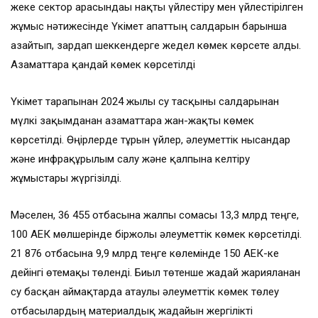
жеке сектор арасындағы нақты үйлестіру мен үйлестірілген
жұмыс нәтижесінде Үкімет апаттың салдарын барынша
азайтып, зардап шеккендерге жедел көмек көрсете алды.
Азаматтарға қандай көмек көрсетілді
Үкімет тарапынан 2024 жылғы су тасқыны салдарынан
мүлкі зақымданған азаматтарға жан-жақты көмек
көрсетілді. Өңірлерде тұрғын үйлер, әлеуметтік нысандар
және инфрақұрылым салу және қалпына келтіру
жұмыстары жүргізілді.
Мәселен, 36 455 отбасына жалпы сомасы 13,3 млрд теңге,
100 АЕК мөлшерінде біржолғы әлеуметтік көмек көрсетілді.
21 876 отбасына 9,9 млрд теңге көлемінде 150 АЕК-ке
дейінгі өтемақы төленді. Биыл төтенше жағдай жарияланған
су басқан аймақтарда атаулы әлеуметтік көмек төлеу
отбасылардың материалдық жағдайын жергілікті