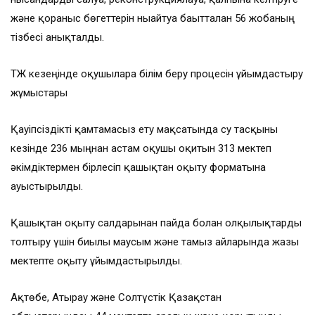
және қорғаныс бөгеттерін нығайтуға бағытталған 56 жобаның
тізбесі анықталды.
ТЖ кезеңінде оқушыларға білім беру процесін ұйымдастыру
жұмыстары
Қауіпсіздікті қамтамасыз ету мақсатында су тасқыны
кезінде 236 мыңнан астам оқушы оқитын 313 мектеп
әкімдіктермен бірлесіп қашықтан оқыту форматына
ауыстырылды.
Қашықтан оқыту салдарынан пайда болған олқылықтарды
толтыру үшін биылғы маусым және тамыз айларында жазғы
мектепте оқыту ұйымдастырылды.
Ақтөбе, Атырау және Солтүстік Қазақстан