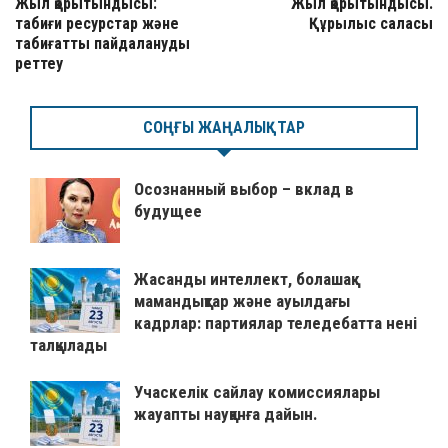
Жыл қорытындысы:
Жыл қорытындысы.
табиғи ресурстар және
Құрылыс саласы
табиғатты пайдалануды
реттеу
СОҢҒЫ ЖАҢАЛЫҚТАР
Осознанный выбор – вклад в
будущее
Жасанды интеллект, болашақ
мамандықтар және ауылдағы
кадрлар: партиялар теледебатта нені
талқылады
Учаскелік сайлау комиссиялары
жауапты науқанға дайын.