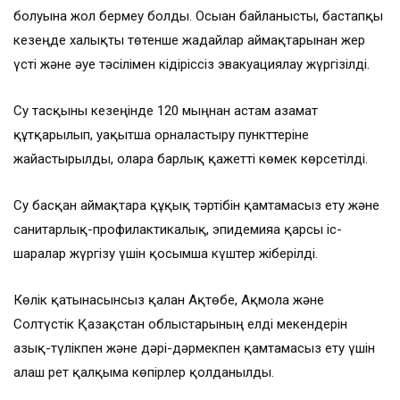
болуына жол бермеу болды. Осыған байланысты, бастапқы
кезеңде халықты төтенше жағдайлар аймақтарынан жер
үсті және әуе тәсілімен кідіріссіз эвакуациялау жүргізілді.
Су тасқыны кезеңінде 120 мыңнан астам азамат
құтқарылып, уақытша орналастыру пункттеріне
жайғастырылды, оларға барлық қажетті көмек көрсетілді.
Су басқан аймақтарға құқық тәртібін қамтамасыз ету және
санитарлық-профилактикалық, эпидемияға қарсы іс-
шаралар жүргізу үшін қосымша күштер жіберілді.
Көлік қатынасынсыз қалған Ақтөбе, Ақмола және
Солтүстік Қазақстан облыстарының елді мекендерін
азық-түлікпен және дәрі-дәрмекпен қамтамасыз ету үшін
алғаш рет қалқыма көпірлер қолданылды.