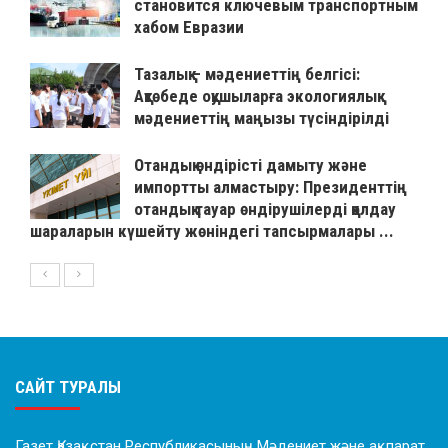
становится ключевым транспортным
хабом Евразии
Тазалық – мәдениеттің белгісі:
Ақтөбеде оқушыларға экологиялық
мәдениеттің маңызы түсіндірілді
Отандық өндірісті дамыту және
импортты алмастыру: Президенттің
отандық тауар өндірушілерді қолдау
шараларын күшейту жөніндегі тапсырмалары ...
САЙТ ТУРАЛЫ
Газет Қазақстан Республикасының Мәдениет және ақпарат