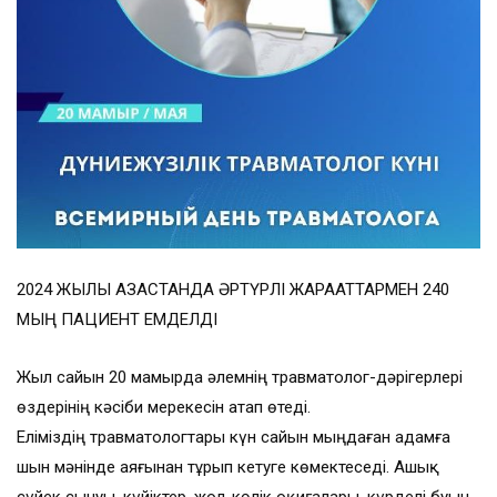
2024 ЖЫЛЫ ҚАЗАҚСТАНДА ӘРТҮРЛІ ЖАРАҚАТТАРМЕН 240
МЫҢ ПАЦИЕНТ ЕМДЕЛДІ
Жыл сайын 20 мамырда әлемнің травматолог-дәрігерлері
өздерінің кәсіби мерекесін атап өтеді.
Еліміздің травматологтары күн сайын мыңдаған адамға
шын мәнінде аяғынан тұрып кетуге көмектеседі. Ашық