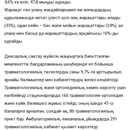
4,6%-ға өсіп, 47,8 мыңды құрады.
Жарақат пен улану жағдайларымен ем алғандардың
құрылымында негізгі үлесті қол-аяқ жарақаттары алады
(35%), одан кейін – бас және мойын жарақаттары (24%), ал
улану мен басқа да жарақаттардың әрқайсысы 10%-ды
құрайды.
Денсаулық сақтау жүйесін жаңғыртуға бағытталған
мемлекеттік бағдарламаның шеңберінде ел бойынша
травматологиялық төсектердің саны 9,7%-ға арттырылып,
арнайы бөлімшелер мен кабинеттердің желісі кеңейтілді.
Травматологиялық және ортопедиялық көмек көрсету үшін
көпбейінді стационарларда 160 травматология-ортопедия
және күйік бөлімшесі жұмыс істейді, оның ішінде 47-сі
балаларға арналған, сондай-ақ, 80 травматологиялық
пункт бар. Амбулаториялық-емханалық ұйымдарда 291
травматологиялық кабинет қызмет көрсетеді.