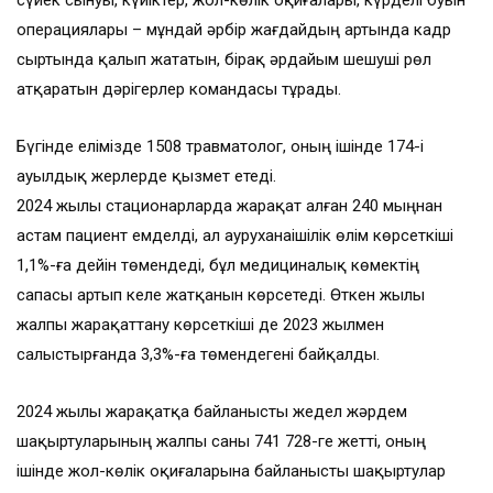
сүйек сынуы, күйіктер, жол-көлік оқиғалары, күрделі буын
операциялары – мұндай әрбір жағдайдың артында кадр
сыртында қалып жататын, бірақ әрдайым шешуші рөл
атқаратын дәрігерлер командасы тұрады.
Бүгінде елімізде 1508 травматолог, оның ішінде 174-і
ауылдық жерлерде қызмет етеді.
2024 жылы стационарларда жарақат алған 240 мыңнан
астам пациент емделді, ал ауруханаішілік өлім көрсеткіші
1,1%-ға дейін төмендеді, бұл медициналық көмектің
сапасы артып келе жатқанын көрсетеді. Өткен жылы
жалпы жарақаттану көрсеткіші де 2023 жылмен
салыстырғанда 3,3%-ға төмендегені байқалды.
2024 жылы жарақатқа байланысты жедел жәрдем
шақыртуларының жалпы саны 741 728-ге жетті, оның
ішінде жол-көлік оқиғаларына байланысты шақыртулар