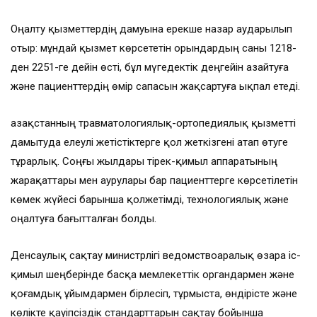
Оңалту қызметтердің дамуына ерекше назар аударылып
отыр: мұндай қызмет көрсететін орындардың саны 1218-
ден 2251-ге дейін өсті, бұл мүгедектік деңгейін азайтуға
және пациенттердің өмір сапасын жақсартуға ықпал етеді.
Қазақстанның травматологиялық-ортопедиялық қызметті
дамытуда елеулі жетістіктерге қол жеткізгені атап өтуге
тұрарлық. Соңғы жылдары тірек-қимыл аппаратының
жарақаттары мен аурулары бар пациенттерге көрсетілетін
көмек жүйесі барынша қолжетімді, технологиялық және
оңалтуға бағытталған болды.
Денсаулық сақтау министрлігі ведомствоаралық өзара іс-
қимыл шеңберінде басқа мемлекеттік органдармен және
қоғамдық ұйымдармен бірлесіп, тұрмыста, өндірісте және
көлікте қауіпсіздік стандарттарын сақтау бойынша