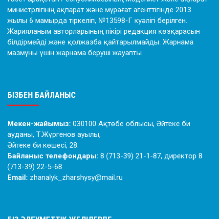
министрлігінің ақпарат және мұрағат агенттігінде 2013
жылы 6 мамырда тіркеліп, №13598-Г куәлігі берілген.
Жарияланым авторларының пікірі редакция көзқарасын
білдірмейді және қолжазба қайтарылмайды. Жарнама
мазмұны үшін жарнама беруші жауапты.
БІЗБЕН БАЙЛАНЫС
Мекен-жайымыз:
030100 Ақтөбе облысы, Әйтеке би
ауданы, Т.Жүргенов ауылы,
Әйтеке би көшесі, 28.
Байланыс телефондары:
8 (713-39) 21-1-87, директор 8
(713-39) 22-5-68
Email:
zhanalyk_zharshysy@mail.ru