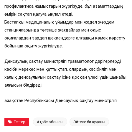
профилактика жұмыстарын жүргізуде, бұл азаматтардың
өмірін сақтап қалуға ықпал етеді.
Бастапқы медициналық ұйымдар мен жедел жәрдем
станцияларында төтенше жағдайлар мен оқыс
оқиғалардан зардап шеккендерге алғашқы көмек көрсету
бойынша оқыту жүргізілуде.
Денсаулық сақтау министрлігі травматолог дәрігерлерді
кәсіби мерекесімен құттықтап, олардың кәсібилігі мен
халық денсаулығын сақтау ісіне қосқан үлесі үшін шынайы
алғысын білдіреді.
Қазақстан Республикасы Денсаулық сақтау министрлігі
Тегтер
Ақтөбе облысы
Әйтеке би ауданы