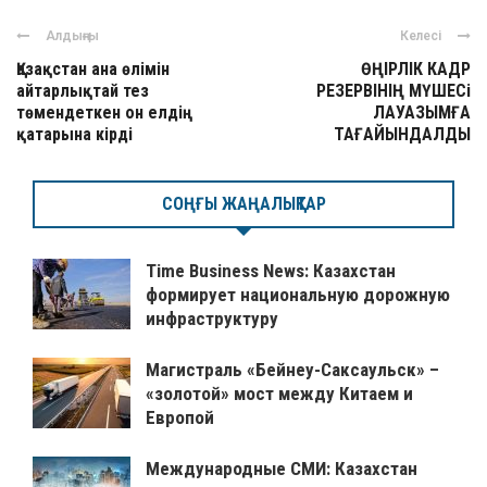
Алдыңғы
Келесі
Қазақстан ана өлімін
ӨҢІРЛІК КАДР
айтарлықтай тез
РЕЗЕРВІНІҢ МҮШЕСі
төмендеткен он елдің
ЛАУАЗЫМҒА
қатарына кірді
ТАҒАЙЫНДАЛДЫ
СОҢҒЫ ЖАҢАЛЫҚТАР
Time Business News: Казахстан
формирует национальную дорожную
инфраструктуру
Магистраль «Бейнеу-Саксаульск» –
«золотой» мост между Китаем и
Европой
Международные СМИ: Казахстан