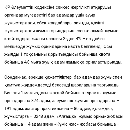
ҚР Әлеуметтік кодексіне сәйкес жергілікті атқарушы
органдар мүгедектігі бар адамдар үшін ауыр
жұмыстардағы, еңбек жағдайлары зиянды, қауіпті
жұмыстардағы жұмыс орындарын есепке алмай, жұмыс
істейтіндердің жалпы санының 2-ден 4% – на дейінгі
мөлшерде жұмыс орындарына квота белгілейді. Осы
жылдың 1 тоқсанының қорытындысы бойынша квота
бойынша 4,8 мыңға жуық адам жұмысқа орналастырылды.
Сондай-ақ, ерекше қажеттіліктері бар адамдар жұмыспен
қамтуға жәрдемдесудің белсенді шараларына тартылады.
Биылғы 1 мамырдағы жағдай бойынша тұрақты жұмыс
орындарына 874 адам, әлеуметтік жұмыс орындарына –
191 адам, жастар практикасына – 80 адам, қоғамдық
жұмыстарға – 3248 адам, «Алғащқы жұмыс орны» жобасы
бойынша – 4 адам және «Күміс жас» жобасы бойынша –