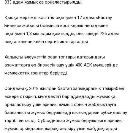
333 адам жұмысқа орналастырылды.
Қысқа мерзімді кәсіптік оқытумен 17 адам, «Бастау
Бизнес» жобасы бойынша кәсіпкерлік негіздеріне
оқытумен 1,3 мың адам қамтылды, оның ішінде 726 адам
аяқталғаннан кейін сертификаттар алды.
Халықтың әлеуметтік осал топтары қатарындағы
азаматтарға өз бизнесін ашу үшін 400 АЕК мөлшерінде
мемлекеттік гранттар беріледі.
Сондай-ақ, 2018 жылдан бастап халықаралық тәжірибені
ескере отырып, мүгедектігі бар адамдарды жұмысқа
орналастыру үшін арнайы жұмыс орнын жабдықтауға
байланысты жұмыс берушілердің шығындарын субсидиялау
тәртібі енгізілді. Субсидиялар жұмыс берушілерге арнайы
жұмыс орындарын жарақтандыру үшін жабдықтарды