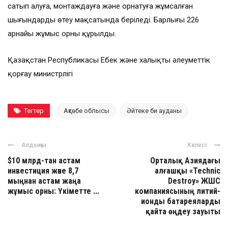
сатып алуға, монтаждауға және орнатуға жұмсалған
шығындарды өтеу мақсатында беріледі. Барлығы 226
арнайы жұмыс орны құрылды.
Қазақстан Республикасы Еңбек және халықты әлеуметтік
қорғау министрлігі
Тегтер
Ақтөбе облысы
Әйтеке би ауданы
Алдыңғы
Келесі
$10 млрд-тан астам
Орталық Азиядағы
инвестиция және 8,7
алғашқы «Technic
мыңнан астам жаңа
Destroy» ЖШС
жұмыс орны: Үкіметте ...
компаниясының литий-
ионды батареяларды
қайта өңдеу зауыты