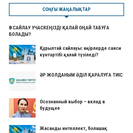
СОҢҒЫ ЖАҢАЛЫҚТАР
ӨЗ САЙЛАУ УЧАСКЕҢІЗДІ ҚАЛАЙ ОҢАЙ ТАБУҒА
БОЛАДЫ?
Құрылтай сайлауы: өңірлерде саяси
күнтәртібі қалай түзіледі?
ӘР ЖОЛДАНЫМ ӘДІЛ ҚАРАЛУҒА ТИІС
Осознанный выбор – вклад в
будущее
Жасанды интеллект, болашақ