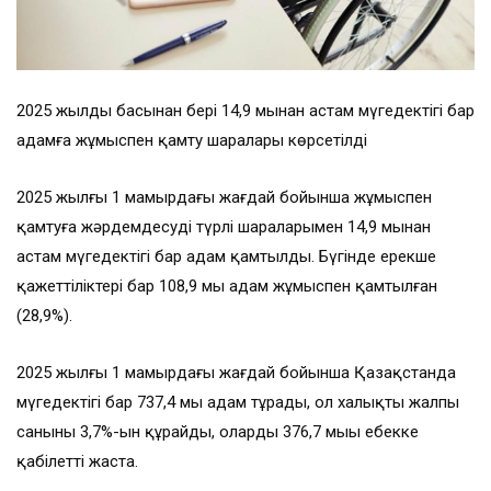
2025 жылдың басынан бері 14,9 мыңнан астам мүгедектігі бар
адамға жұмыспен қамту шаралары көрсетілді
2025 жылғы 1 мамырдағы жағдай бойынша жұмыспен
қамтуға жәрдемдесудің түрлі шараларымен 14,9 мыңнан
астам мүгедектігі бар адам қамтылды. Бүгінде ерекше
қажеттіліктері бар 108,9 мың адам жұмыспен қамтылған
(28,9%).
2025 жылғы 1 мамырдағы жағдай бойынша Қазақстанда
мүгедектігі бар 737,4 мың адам тұрады, ол халықтың жалпы
санының 3,7%-ын құрайды, олардың 376,7 мыңы еңбекке
қабілетті жаста.