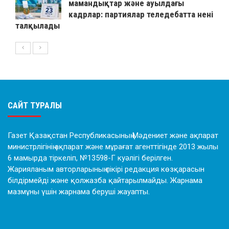
мамандықтар және ауылдағы
кадрлар: партиялар теледебатта нені
талқылады
САЙТ ТУРАЛЫ
Газет Қазақстан Республикасының Мәдениет және ақпарат
министрлігінің ақпарат және мұрағат агенттігінде 2013 жылы
6 мамырда тіркеліп, №13598-Г куәлігі берілген.
Жарияланым авторларының пікірі редакция көзқарасын
білдірмейді және қолжазба қайтарылмайды. Жарнама
мазмұны үшін жарнама беруші жауапты.