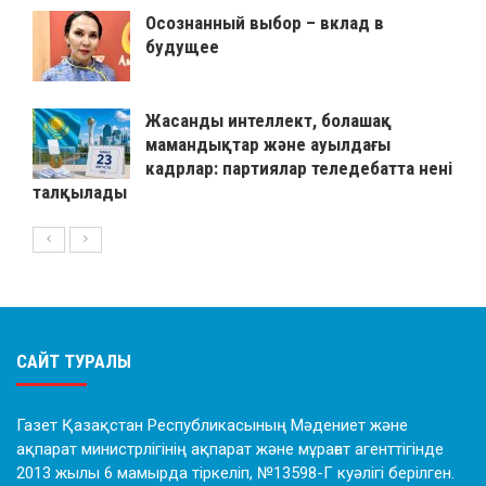
Осознанный выбор – вклад в
будущее
Жасанды интеллект, болашақ
мамандықтар және ауылдағы
кадрлар: партиялар теледебатта нені
талқылады
САЙТ ТУРАЛЫ
Газет Қазақстан Республикасының Мәдениет және
ақпарат министрлігінің ақпарат және мұрағат агенттігінде
2013 жылы 6 мамырда тіркеліп, №13598-Г куәлігі берілген.