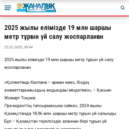
2025 жылы елімізде 19 млн шаршы
метр тұрғын үй салу жоспарланған
15.01.2025, 09:44
2025 жылы елімізде 19 млн шаршы метр тұрғын үй салу
жоспарланған
«Қолжетімді баспана – арман емес, біздің
азаматтарымыздың алдындағы міндетіміз», – Қасым-
Жомарт Тоқаев.
Президенттің тапсырмасына сәйкес, 2024 жылы
Қазақстанда 18,96 млн. шаршы метр тұрғын үй салынды.
Бұл – Қазақстан тәуелсіздік алғаннан бері тұрғын үй