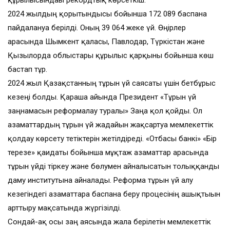
құрылысындағы рекордтық көрсеткіш.
2024 жылдың қорытындысы бойынша 172 089 баспана
пайдалануға берілді. Оның 39 064 жеке үй. Өңірлер
арасында Шымкент қаласы, Павлодар, Түркістан және
Қызылорда облыстары құрылыс қарқыны бойынша көш
бастап тұр.
2024 жыл Қазақстанның тұрғын үй саясаты үшін бетбұрыс
кезеңі болды. Қараша айында Президент «Тұрғын үй
заңнамасын реформалау туралы» Заңға қол қойды. Ол
азаматтардың тұрғын үй жағдайын жақсартуға мемлекеттік
қолдау көрсету тетіктерін жетілдіреді. «Отбасы банкі» «Бір
терезе» қағидаты бойынша мұқтаж азаматтар арасында
тұрғын үйді тіркеу және бөлумен айналысатын толыққанды
даму институтына айналады. Реформа тұрғын үй алу
кезегіндегі азаматтарға баспана беру процесінің ашықтығын
арттыру мақсатында жүргізілді.
Сондай-ақ осы заң аясында жалға берілетін мемлекеттік