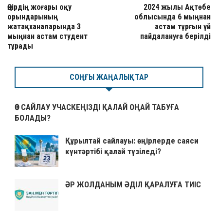
Өңірдің жоғары оқу
2024 жылы Ақтөбе
орындарының
облысында 6 мыңнан
жатақханаларында 3
астам тұрғын үй
мыңнан астам студент
пайдалануға берілді
тұрады
СОҢҒЫ ЖАҢАЛЫҚТАР
ӨЗ САЙЛАУ УЧАСКЕҢІЗДІ ҚАЛАЙ ОҢАЙ ТАБУҒА
БОЛАДЫ?
Құрылтай сайлауы: өңірлерде саяси
күнтәртібі қалай түзіледі?
ӘР ЖОЛДАНЫМ ӘДІЛ ҚАРАЛУҒА ТИІС