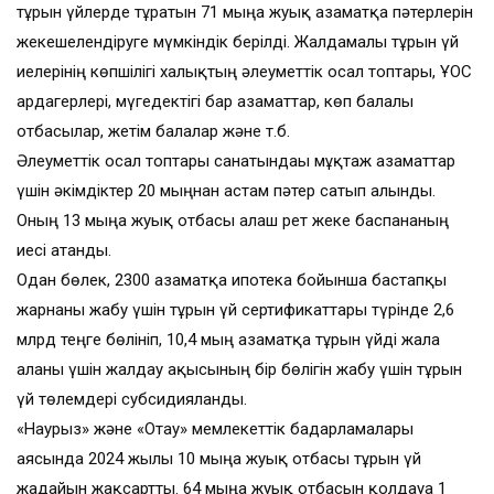
тұрғын үйлерде тұратын 71 мыңға жуық азаматқа пәтерлерін
жекешелендіруге мүмкіндік берілді. Жалдамалы тұрғын үй
иелерінің көпшілігі халықтың әлеуметтік осал топтары, ҰОС
ардагерлері, мүгедектігі бар азаматтар, көп балалы
отбасылар, жетім балалар және т.б.
Әлеуметтік осал топтары санатындағы мұқтаж азаматтар
үшін әкімдіктер 20 мыңнан астам пәтер сатып алынды.
Оның 13 мыңға жуық отбасы алғаш рет жеке баспананың
иесі атанды.
Одан бөлек, 2300 азаматқа ипотека бойынша бастапқы
жарнаны жабу үшін тұрғын үй сертификаттары түрінде 2,6
млрд теңге бөлініп, 10,4 мың азаматқа тұрғын үйді жалға
алғаны үшін жалдау ақысының бір бөлігін жабу үшін тұрғын
үй төлемдері субсидияланды.
«Наурыз» және «Отау» мемлекеттік бағдарламалары
аясында 2024 жылы 10 мыңға жуық отбасы тұрғын үй
жағдайын жақсартты. 64 мыңға жуық отбасын қолдауға 1