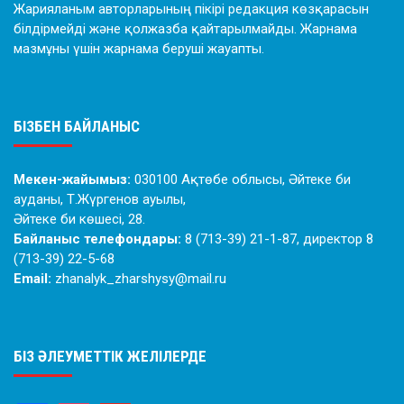
Жарияланым авторларының пікірі редакция көзқарасын
білдірмейді және қолжазба қайтарылмайды. Жарнама
мазмұны үшін жарнама беруші жауапты.
БІЗБЕН БАЙЛАНЫС
Мекен-жайымыз:
030100 Ақтөбе облысы, Әйтеке би
ауданы, Т.Жүргенов ауылы,
Әйтеке би көшесі, 28.
Байланыс телефондары:
8 (713-39) 21-1-87, директор 8
(713-39) 22-5-68
Email:
zhanalyk_zharshysy@mail.ru
БІЗ ӘЛЕУМЕТТІК ЖЕЛІЛЕРДЕ