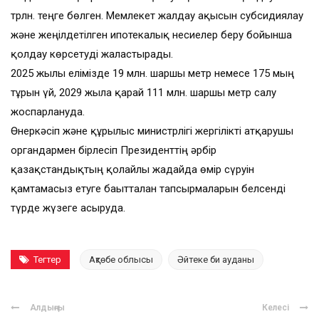
трлн. теңге бөлген. Мемлекет жалдау ақысын субсидиялау
және жеңілдетілген ипотекалық несиелер беру бойынша
қолдау көрсетуді жалғастырады.
2025 жылы елімізде 19 млн. шаршы метр немесе 175 мың
тұрғын үй, 2029 жылға қарай 111 млн. шаршы метр салу
жоспарлануда.
Өнеркәсіп және құрылыс министрлігі жергілікті атқарушы
органдармен бірлесіп Президенттің әрбір
қазақстандықтың қолайлы жағдайда өмір сүруін
қамтамасыз етуге бағытталған тапсырмаларын белсенді
түрде жүзеге асыруда.
Тегтер
Ақтөбе облысы
Әйтеке би ауданы
Алдыңғы
Келесі