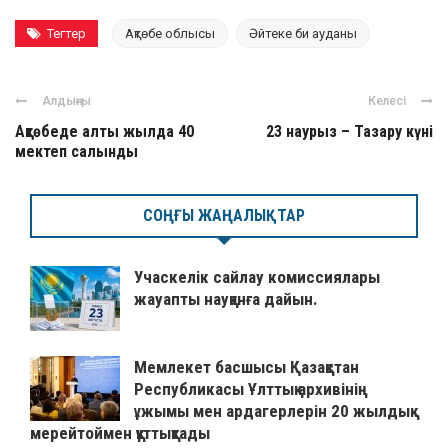
Тегтер
Ақтөбе облысы
Әйтеке би ауданы
Алдыңғы
Келесі
Ақтөбеде алты жылда 40
23 наурыз – Тазару күні
мектеп салынды
СОҢҒЫ ЖАҢАЛЫҚТАР
Учаскелік сайлау комиссиялары
жауапты науқанға дайын.
Мемлекет басшысы Қазақстан
Республикасы Ұлттық архивінің
ұжымы мен ардагерлерін 20 жылдық
мерейтоймен құттықтады