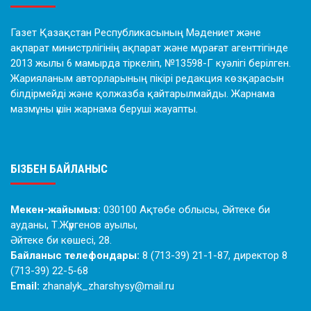
Газет Қазақстан Республикасының Мәдениет және
ақпарат министрлігінің ақпарат және мұрағат агенттігінде
2013 жылы 6 мамырда тіркеліп, №13598-Г куәлігі берілген.
Жарияланым авторларының пікірі редакция көзқарасын
білдірмейді және қолжазба қайтарылмайды. Жарнама
мазмұны үшін жарнама беруші жауапты.
БІЗБЕН БАЙЛАНЫС
Мекен-жайымыз:
030100 Ақтөбе облысы, Әйтеке би
ауданы, Т.Жүргенов ауылы,
Әйтеке би көшесі, 28.
Байланыс телефондары:
8 (713-39) 21-1-87, директор 8
(713-39) 22-5-68
Email:
zhanalyk_zharshysy@mail.ru