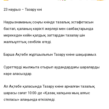
23 наурыз – Тазару күні
Наурызнаманың соңғы күнінде тазалық эстафетасын
бастап, қаланың көрікті жерлері мен саябақтарында
мерекеден кейін қалдық заттардан тазалау үшін
жалпыұлттық сенбілік өтеді.
Барша Ақтөбе жұртшылығын Тазару күніне шақырамыз.
Суреттерді жылжыта отырып аудандардағы шараларды
көре аласыздар.
Ал Ақтөбе қаласында Тазару күніне арналған тазалық
шарасы сағат 10:00-де «Қазақ халқына мың алғыс
стеласы» алаңында өткізіледі.