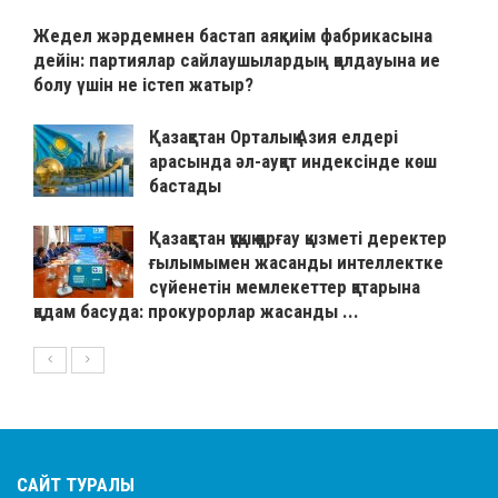
Жедел жәрдемнен бастап аяқкиім фабрикасына
дейін: партиялар сайлаушылардың қолдауына ие
болу үшін не істеп жатыр?
Қазақстан Орталық Азия елдері
арасында әл-ауқат индексінде көш
бастады
Қазақстан құқық қорғау қызметі деректер
ғылымымен жасанды интеллектке
сүйенетін мемлекеттер қатарына
қадам басуда: прокурорлар жасанды ...
САЙТ ТУРАЛЫ