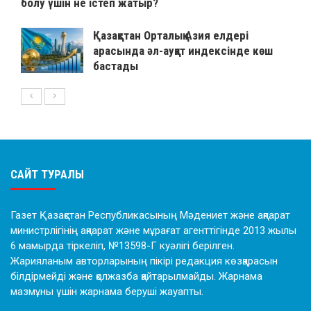
болу үшін не істеп жатыр?
Қазақстан Орталық Азия елдері
арасында әл-ауқат индексінде көш
бастады
САЙТ ТУРАЛЫ
Газет Қазақстан Республикасының Мәдениет және ақпарат
министрлігінің ақпарат және мұрағат агенттігінде 2013 жылы
6 мамырда тіркеліп, №13598-Г куәлігі берілген.
Жарияланым авторларының пікірі редакция көзқарасын
білдірмейді және қолжазба қайтарылмайды. Жарнама
мазмұны үшін жарнама беруші жауапты.