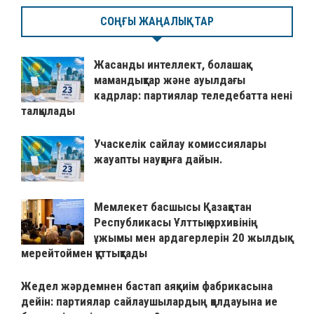
СОҢҒЫ ЖАҢАЛЫҚТАР
Жасанды интеллект, болашақ
мамандықтар және ауылдағы
кадрлар: партиялар теледебатта нені
талқылады
Учаскелік сайлау комиссиялары
жауапты науқанға дайын.
Мемлекет басшысы Қазақстан
Республикасы Ұлттық архивінің
ұжымы мен ардагерлерін 20 жылдық
мерейтоймен құттықтады
Жедел жәрдемнен бастап аяқкиім фабрикасына
дейін: партиялар сайлаушылардың қолдауына ие