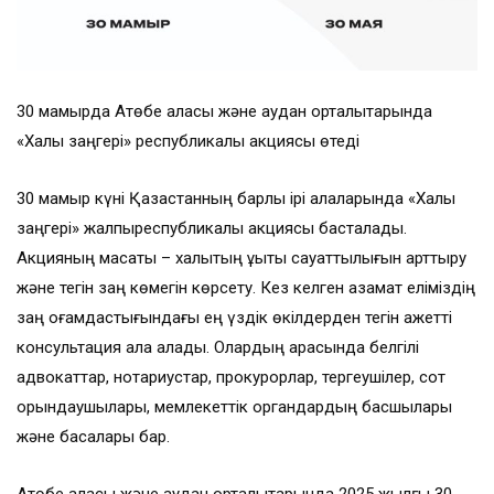
30 мамырда Ақтөбе қаласы және аудан орталықтарында
«Халық заңгері» республикалық акциясы өтеді
30 мамыр күні Қазақстанның барлық ірі қалаларында «Халық
заңгері» жалпыреспубликалық акциясы басталады.
Акцияның мақсаты – халықтың құқықтық сауаттылығын арттыру
және тегін заң көмегін көрсету. Кез келген азамат еліміздің
заң қоғамдастығындағы ең үздік өкілдерден тегін қажетті
консультация ала алады. Олардың арасында белгілі
адвокаттар, нотариустар, прокурорлар, тергеушілер, сот
орындаушылары, мемлекеттік органдардың басшылары
және басқалары бар.