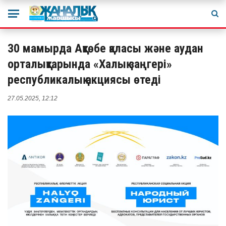
30 мамырда Ақтөбе қаласы және аудан
орталықтарында «Халық заңгері»
республикалық акциясы өтеді
27.05.2025, 12:12