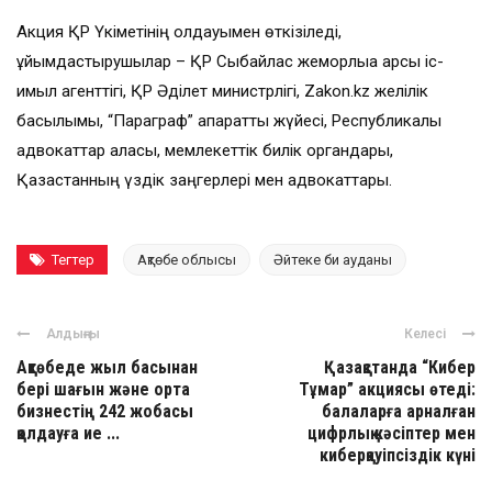
Акция ҚР Үкіметінің қолдауымен өткізіледі,
ұйымдастырушылар – ҚР Сыбайлас жемқорлыққа қарсы іс-
қимыл агенттігі, ҚР Әділет министрлігі, Zakon.kz желілік
басылымы, “Параграф” ақпараттық жүйесі, Республикалық
адвокаттар алқасы, мемлекеттік билік органдары,
Қазақстанның үздік заңгерлері мен адвокаттары.
Тегтер
Ақтөбе облысы
Әйтеке би ауданы
Алдыңғы
Келесі
Ақтөбеде жыл басынан
Қазақстанда “Кибер
бері шағын және орта
Тұмар” акциясы өтеді:
бизнестің 242 жобасы
балаларға арналған
қолдауға ие ...
цифрлық кәсіптер мен
киберқауіпсіздік күні