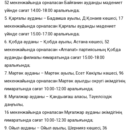
52 мекенжайында орналасқан Байғанин аудандық мәдениет
үйінде сағат 14.00-18.00 аралығында;
5. Қарғалы ауданы – Бадамша ауылы, Д.Қонаев көшесі, 17
мекенжайында орналасқан Қарғалы аудандық мәдениет
үйінде сағат 15.00-17.00 аралығында;
6. Қобда ауданы – Қобда ауылы, Астана көшесі, 52
мекенжайында орналасқан «Amanat» партиясының Қобда
аудандық филиалы ғимаратында сағат 15.00-18.00
аралығында;
7. Мәртөк ауданы – Мәртөк ауылы, Есет Көкіұлы көшесі, 96
мекенжайында орналасқан Мәртөк ауылдық округі әкімдігінің
ғимаратында сағат 10.00-12.00 аралығында;
8. Мұғалжар ауданы – Қандыағаш қаласы, Тәуелсіздік
даңғылы,
16 мекенжайында орналасқан Мұғалжар ауданы әкімдігінің
ғимаратында сағат 10.00-12.30 аралығында;
9. Ойыл ауданы – Ойыл ауылы, Шернияз көшесі, 36