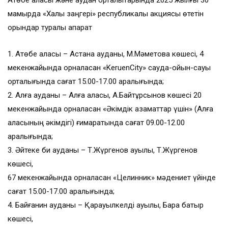
Ақтөбе қаласы және аудан орталықтарында 2025 жылғы 30
мамырда «Халық заңгері» республикалық акциясы өтетін
орындар туралы ақпарат
1. Ақтөбе қаласы – Астана ауданы, М.Мәметова көшесі, 4
мекенжайында орналасқан «KeruenCity» сауда-ойын-сауық
орталығында сағат 15.00-17.00 аралығында;
2. Алға ауданы – Алға қаласы, А.Байтұрсынов көшесі 20
мекенжайында орналасқан «Әкімдік азаматтар үшін» (Алға
қаласының әкімдігі) ғимаратында сағат 09.00-12.00
аралығында;
3. Әйтеке би ауданы – Т.Жүргенов ауылы, Т.Жүргенов
көшесі,
67 мекенжайында орналасқан «Целинник» мәдениет үйінде
сағат 15.00-17.00 аралығында;
4. Байғанин ауданы – Қарауылкелді ауылы, Барақ батыр
көшесі,