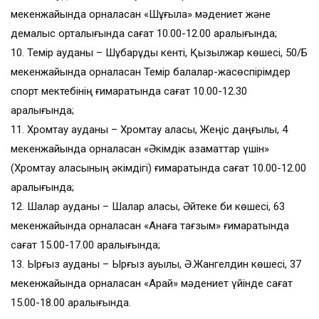
мекенжайында орналасқан «Шұғыла» мәдениет және
демалыс орталығында сағат 10.00-12.00 аралығында;
10. Темір ауданы – Шұбарқұдық кенті, Қызылжар көшесі, 50/Б
мекенжайында орналасқан Темір балалар-жасөспірімдер
спорт мектебінің ғимаратында сағат 10.00-12.30
аралығында;
11. Хромтау ауданы – Хромтау қаласы, Жеңіс даңғылы, 4
мекенжайында орналасқан «Әкімдік азаматтар үшін»
(Хромтау қаласының әкімдігі) ғимаратында сағат 10.00-12.00
аралығында;
12. Шалқар ауданы – Шалқар қаласы, Әйтеке би көшесі, 63
мекенжайында орналасқан «Анаға тағзым» ғимаратында
сағат 15.00-17.00 аралығында;
13. Ырғыз ауданы – Ырғыз ауылы, Ә.Жангелдин көшесі, 37
мекенжайында орналасқан «Арай» мәдениет үйінде сағат
15.00-18.00 аралығында.