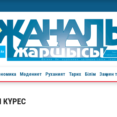
ономика
Мәдениет
Руханият
Тарих
Білім
Заң мен 
 КҮРЕС