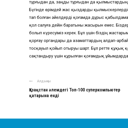
тұрғыдан да, заңды тұрғыдан да қылмыстардың
Бүгінде өрімдей жас қыздарды қылмыскерлердің
тап болған әйелдерді қоғамда дұрыс қабылдамай
қол салуға дейін баратыны жасырын емес. Бізде
болып күресуіміз керек. Бұл үшін біздің жастары
қорғау органдары да азаматтардың алдап-арба
тосқауыл қойып отыруы шарт. Бұл ретте құқық 
сақтандыру үшін құрылған қоғамдық ұйымдарда 
Алдыңғы
Қазақстан әлемдегі Топ-100 суперкомпьютер
қатарына енді