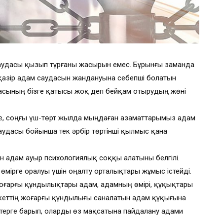
 саудасы қызып тұрғаны жасырын емес. Бұрынғы заманда
 қазір адам саудасын жандануына себепші болатын
асының бізге қатысы жоқ деп бейқам отырудың жөні
нше, соңғы үш-төрт жылда мыңдаған азаматтарымыз адам
аудасы бойынша тек әрбір төртінші қылмыс қана
н адам ауыр психологиялық соққы алатыны белгілі.
ірге оралуы үшін оңалту орталықтары жұмыс істейді.
оғарғы құндылықтары адам, адамның өмірі, құқықтары
екеттің жоғарғы құндылығы саналатын адам құқығына
ттерге барып, оларды өз мақсатына пайдалану адами