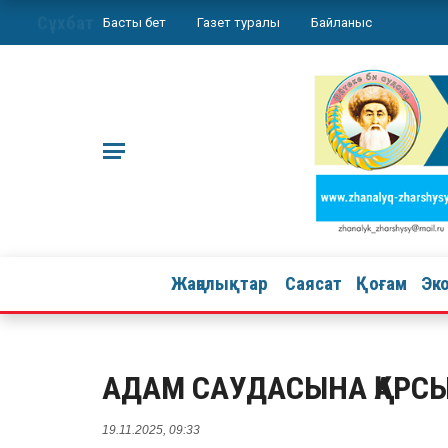
Сұхбат
Басты бет
Газет туралы
Байланыс
Жаңалықтар
Саясат
Қоғам
Эк
АДАМ САУДАСЫНА ҚАРСЫ
19.11.2025, 09:33