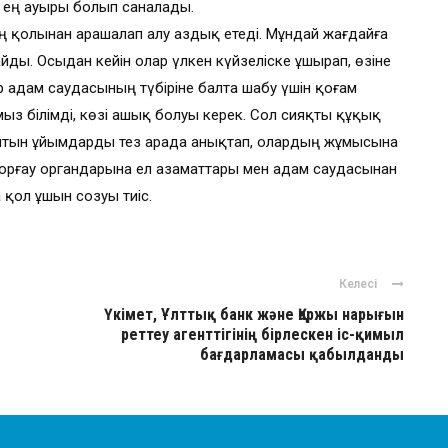
 ең ауыры болып саналады.
 қолынан арашалап алу аздық етеді. Мұндай жағдайға
ды. Осыдан кейін олар үлкен күйзеліске ұшырап, өзіне
р адам саудасының түбіріне балта шабу үшін қоғам
мыз білімді, көзі ашық болуы керек. Сол сияқты құқық
йтын ұйымдарды тез арада анықтап, олардың жұмысына
қорғау органдарына ел азаматтары мен адам саудасынан
қол ұшын созуы тиіс.
Келесі
Үкімет, Ұлттық банк және Қаржы нарығын
реттеу агенттігінің бірлескен іс-қимыл
бағдарламасы қабылданды