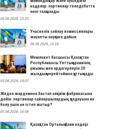
мамандықтар және ауылдағы
кадрлар: партиялар теледебатта
нені талқылады
06.08.2026, 15:25
Учаскелік сайлау комиссиялары
жауапты науқанға дайын.
06.08.2026, 14:18
Мемлекет басшысы Қазақстан
Республикасы Ұлттық архивінің
ұжымы мен ардагерлерін 20
жылдық мерейтоймен құттықтады
05.08.2026, 18:07
Жедел жәрдемнен бастап аяқкиім фабрикасына
дейін: партиялар сайлаушылардың қолдауына ие
болу үшін не істеп жатыр?
05.08.2026, 16:06
Қазақстан Орталық Азия елдері