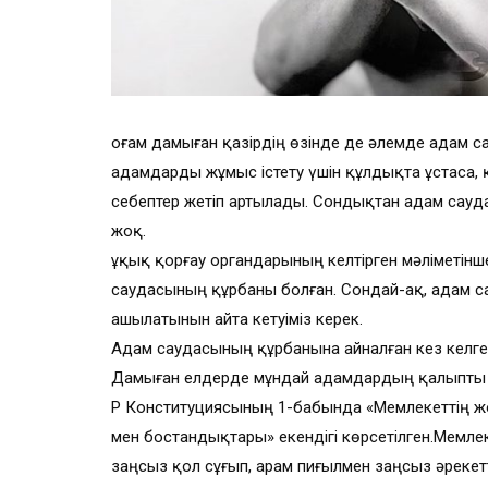
Қоғам дамыған қазірдің өзінде де әлемде адам
адамдарды жұмыс істету үшін құлдықта ұстаса,
себептер жетіп артылады. Сондықтан адам сауд
жоқ.
Құқық қорғау органдарының келтірген мәліметі
саудасының құрбаны болған. Сондай-ақ, адам с
ашылатынын айта кетуіміз керек.
Адам саудасының құрбанына айналған кез келге
Дамыған елдерде мұндай адамдардың қалыпты өм
ҚР Конституциясының 1-бабында «Мемлекеттің ж
мен бостандықтары» екендігі көрсетілген.Мемл
заңсыз қол сұғып, арам пиғылмен заңсыз әреке