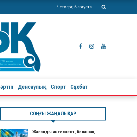
Четверг, 6 августа
тәртіп
Денсаулық
Спорт
Сұхбат
СОҢҒЫ ЖАҢАЛЫҚТАР
Жасанды интеллект, болашақ