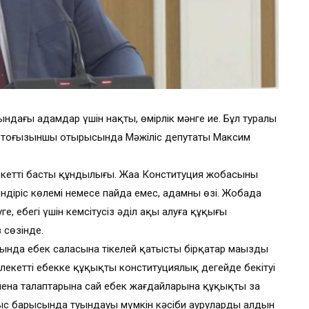
ндағы адамдар үшін нақты, өмірлік мәнге ие. Бұл туралы
ң тоғызыншы отырысында Мәжіліс депутаты Максим
кеттің басты құндылығы. Жаңа Конституция жобасының
өндіріс көлемі немесе пайда емес, адамның өзі. Жобада
уге, еңбегі үшін кемсітусіз әділ ақы алуға құқығы
 сөзінде.
сында еңбек саласына тікелей қатысты бірқатар маңызды
екеттің еңбекке құқықты конституциялық деңгейде бекітуі
гиена талаптарына сай еңбек жағдайларына құқықты заң
ыс барысында туындауы мүмкін кәсіби аурулардың алдын