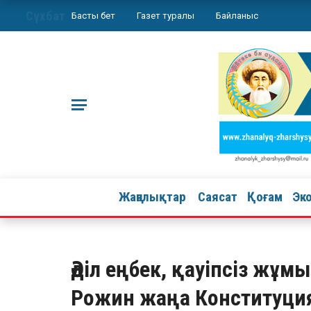
Сұхбат
Басты бет
Газет туралы
Байланыс
Жаңалықтар
Саясат
Қоғам
Эк
Әділ еңбек, қауіпсіз жұ
Рожин жаңа Конституц