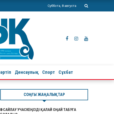
Суббота, 8 августа
тәртіп
Денсаулық
Спорт
Сұхбат
СОҢҒЫ ЖАҢАЛЫҚТАР
ӨЗ САЙЛАУ УЧАСКЕҢІЗДІ ҚАЛАЙ ОҢАЙ ТАБУҒА