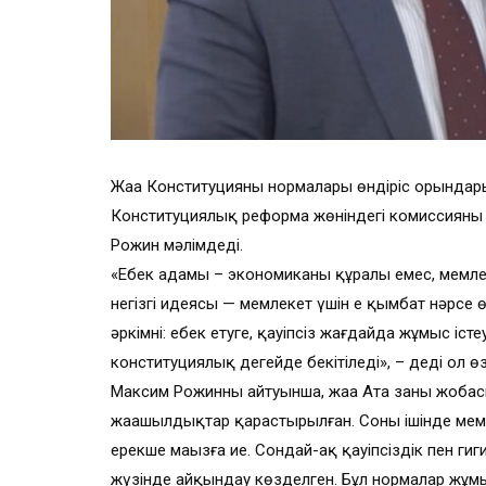
Жаңа Конституцияның нормалары өндіріс орындары
Конституциялық реформа жөніндегі комиссияны
Рожин мәлімдеді.
«Еңбек адамы – экономиканың құралы емес, мемле
негізгі идеясы — мемлекет үшін ең қымбат нәрсе 
әркімнің: еңбек етуге, қауіпсіз жағдайда жұмыс істе
конституциялық деңгейде бекітіледі», – деді ол өз
Максим Рожинның айтуынша, жаңа Ата заңның жоба
жаңашылдықтар қарастырылған. Соның ішінде мемл
ерекше маңызға ие. Сондай-ақ қауіпсіздік пен ги
жүзінде айқындау көзделген. Бұл нормалар жұм