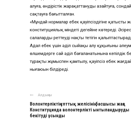
алуға, өндірістік жарақаттануды азайтуға, сондай
сақтауға бағытталған.
«Мұндай нормалар еңбек қауіпсіздігіне қатысты ж
конституциялық міндеті деңгейіне көтереді. Әсі
салаларды реттеудің нақты тетігін қалыптастырады
Адал еңбек үшін әділ сыйақы алу құқығының әлеуме
өлшемдерге сай әділ бағаланатынына кепілдік бе
тұрақты жұмыспен қамтылу, қауіпсіз еңбек жағдайл
нығаюын білдіреді.
Алдыңғы
Волонтерліктің ұлттық желісінің басшысы жаңа
Конституцияда волонтерлікті ынтыландыруды
бекітуді ұсынды