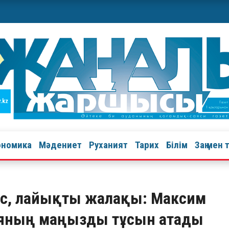
ономика
Мәдениет
Руханият
Тарих
Білім
Заң мен 
мыс, лайықты жалақы: Максим
ияның маңызды тұсын атады