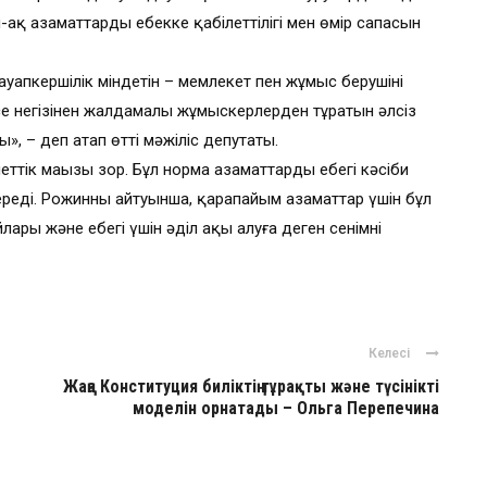
-ақ азаматтардың еңбекке қабілеттілігі мен өмір сапасын
ауапкершілік міндетін – мемлекет пен жұмыс берушінің
ресе негізінен жалдамалы жұмыскерлерден тұратын әлсіз
», – деп атап өтті мәжіліс депутаты.
ттік маңызы зор. Бұл норма азаматтардың еңбегі кәсіби
реді. Рожинның айтуынша, қарапайым азаматтар үшін бұл
ары және еңбегі үшін әділ ақы алуға деген сенімнің
Келесі
Жаңа Конституция биліктің тұрақты және түсінікті
моделін орнатады – Ольга Перепечина