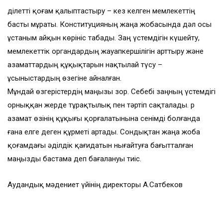
Әділетті қоғам қалыптастыру – кез келген мемлекеттің
басты мұраты. Конституцияның жаңа жобасында дәл осы
ұстаным айқын көрініс табады. Заң үстемдігін күшейту,
мемлекеттік органдардың жауапкершілігін арттыру және
азаматтардың құқықтарын нақтылай түсу –
ұсыныстардың өзегіне айналған.
Мұндай өзгерістердің маңызы зор. Себебі заңның үстемдігі
орныққан жерде тұрақтылық пен тәртіп сақталады. Әр
азамат өзінің құқығы қорғалатынына сенімді болғанда
ғана елге деген құрметі артады. Сондықтан жаңа жоба
қоғамдағы әділдік қағидатын нығайтуға бағытталған
маңызды бастама деп бағалануы тиіс.
Аудандық мәдениет үйінің директоры А.Сатбеков