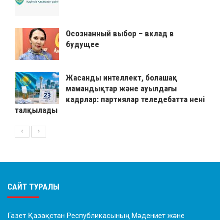
Осознанный выбор – вклад в
будущее
Жасанды интеллект, болашақ
мамандықтар және ауылдағы
кадрлар: партиялар теледебатта нені
талқылады
САЙТ ТУРАЛЫ
Газет Қазақстан Республикасының Мәдениет және