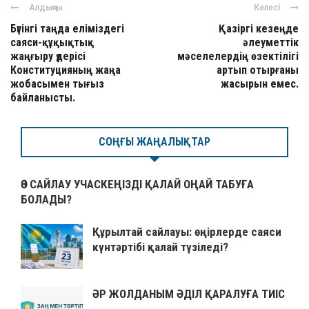
Алдыңғы
Келесі
Бүгінгі таңда еліміздегі
Қазіргі кезеңде
саяси-құқықтық
әлеуметтік
жаңғыру үдерісі
мәселелердің өзектілігі
Конституцияның жаңа
артып отырғаны
жобасымен тығыз
жасырын емес.
байланысты.
СОҢҒЫ ЖАҢАЛЫҚТАР
ӨЗ САЙЛАУ УЧАСКЕҢІЗДІ ҚАЛАЙ ОҢАЙ ТАБУҒА
БОЛАДЫ?
Құрылтай сайлауы: өңірлерде саяси
күнтәртібі қалай түзіледі?
ӘР ЖОЛДАНЫМ ӘДІЛ ҚАРАЛУҒА ТИІС