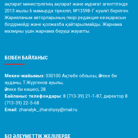
ақпарат министрлігінің ақпарат және мұрағат агенттігінде
2013 жылы 6 мамырда тіркеліп, №13598-Г куәлігі берілген.
Жарияланым авторларының пікірі редакция көзқарасын
білдірмейді және қолжазба қайтарылмайды. Жарнама
мазмұны үшін жарнама беруші жауапты.
БІЗБЕН БАЙЛАНЫС
Мекен-жайымыз:
030100 Ақтөбе облысы, Әйтеке би
ауданы, Т.Жүргенов ауылы,
Әйтеке би көшесі, 28.
Байланыс телефондары:
8 (713-39) 21-1-87, директор 8
(713-39) 22-5-68
Email:
zhanalyk_zharshysy@mail.ru
БІЗ ӘЛЕУМЕТТІК ЖЕЛІЛЕРДЕ