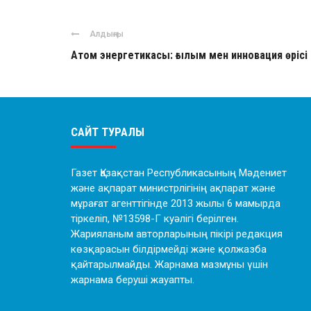
Алдыңғы
Атом энергетикасы: ғылым мен инновация өрісі
САЙТ ТУРАЛЫ
Газет Қазақстан Республикасының Мәдениет
және ақпарат министрлігінің ақпарат және
мұрағат агенттігінде 2013 жылы 6 мамырда
тіркеліп, №13598-Г куәлігі берілген.
Жарияланым авторларының пікірі редакция
көзқарасын білдірмейді және қолжазба
қайтарылмайды. Жарнама мазмұны үшін
жарнама беруші жауапты.