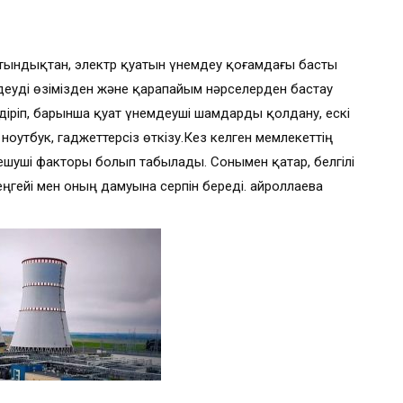
атындықтан, электр қуатын үнемдеу қоғамдағы басты
мдеуді өзімізден және қарапайым нәрселерден бастау
іріп, барынша қуат үнемдеуші шамдарды қолдану, ескі
ноутбук, гаджеттерсіз өткізу.Кез келген мемлекеттің
ешуші факторы болып табылады. Сонымен қатар, белгілі
гейі мен оның дамуына серпін береді. Қайроллаева