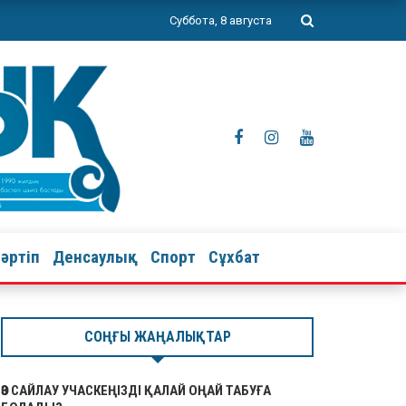
Суббота, 8 августа
тәртіп
Денсаулық
Спорт
Сұхбат
СОҢҒЫ ЖАҢАЛЫҚТАР
ӨЗ САЙЛАУ УЧАСКЕҢІЗДІ ҚАЛАЙ ОҢАЙ ТАБУҒА