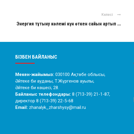
Келесі
Энергия тұтыну көлемі күн өткен сайын артып ...
БІЗБЕН БАЙЛАНЫС
Мекен-жайымыз:
030100 Ақтөбе облысы,
Әйтеке би ауданы, Т.Жүргенов ауылы,
Әйтеке би көшесі, 28.
Байланыс телефондары:
8 (713-39) 21-1-87,
директор 8 (713-39) 22-5-68
Email:
zhanalyk_zharshysy@mail.ru