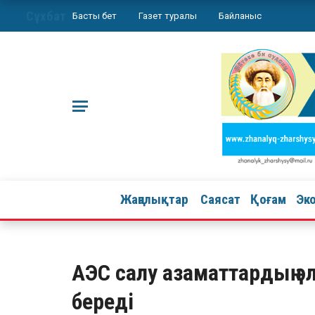
Сұхбат
Басты бет
Газет туралы
Байланыс
Жаңалықтар
Саясат
Қоғам
Эк
АЭС салу азаматтардың ә
береді