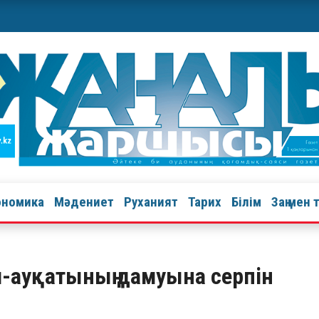
ономика
Мәдениет
Руханият
Тарих
Білім
Заң мен 
л-ауқатының дамуына серпін