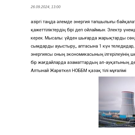
26.09.2024, 13:00
Қазіргі таңда әлемде энергия тапшылығы байқал
қажеттіліктердің бірі деп ойлаймын. Электр үне
керек. Мысалы: үйден шығарда жарықтарды сөнд
сымдарды ауыстыру,, аптасына 1 күн теледидар, 
энергиясы оның экономикасының ілгерілеуінің ш
бір жағдайларда азаматтардың әл-ауқатының дең
Алтынай Жарөткел НОББМ қазақ тілі мұғалімі