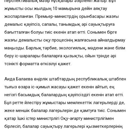
перспективалық мәзір нұсқалары әзірленіп жатыр. Бұл
жұмысты осы жылдың 10 мамырына дейін аяқтау
жоспарланған. Премьер-министрдің орынбасары жазғы
демалыс қауіпсіз, сапалы, танымдық әрі сауықтыруға
бағытталған болуы тиіс екенін атап өтті. Сонымен бірге
жазғы демалысты оқу процесінің жалғасына айналдырмау
маңызды. Барлық тәрбие, экологиялық, мәдени және білім
беру іс-шаралары балаларға қызықты, ойын түрінде әрі
түсінікті форматта өткізілуі қажет.
Аида Балаева өңірлік штабтардың республикалық штабпен
тығыз өзара іс-қимыл жасауы қажет екенін айтып, ең
негізгі басымдық балалардың қауіпсіздігі екенін атап өтті.
Бұл ретте үйлестіру жұмыстары мемлекеттік лагерьлерді де,
жеке меншік балалар лагерьлерін де қамтуға тиіс. Сонымен
қатар Ішкі істер министрлігі Оқу-ағарту министрлігімен
бірлесіп, балалар сауықтыру лагерьлері қызметкерлерінің