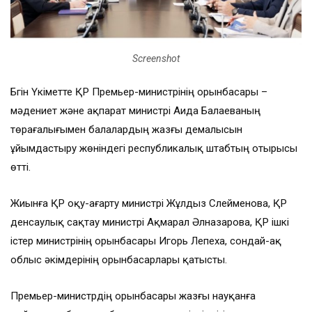
Screenshot
Бүгін Үкіметте ҚР Премьер-министрінің орынбасары –
мәдениет және ақпарат министрі Аида Балаеваның
төрағалығымен балалардың жазғы демалысын
ұйымдастыру жөніндегі республикалық штабтың отырысы
өтті.
Жиынға ҚР оқу-ағарту министрі Жұлдыз Сүлейменова, ҚР
денсаулық сақтау министрі Ақмарал Әлназарова, ҚР ішкі
істер министрінің орынбасары Игорь Лепеха, сондай-ақ
облыс әкімдерінің орынбасарлары қатысты.
Премьер-министрдің орынбасары жазғы науқанға