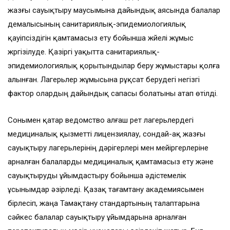
жазғы сауықтыру маусымына дайындық аясында балалар
демалысының санитариялық-эпидемиологиялық
қауіпсіздігін қамтамасыз ету бойынша жүйелі жұмыс
жүргізілуде. Қазіргі уақытта санитариялық-
эпидемиологиялық қорытындылар беру жұмыстары қолға
алынған. Лагерьлер жұмысына рұқсат берудегі негізгі
фактор олардың дайындық сапасы болатыны атап өтілді.
Сонымен қатар ведомство алғаш рет лагерьлердегі
медициналық қызметті лицензиялау, сондай-ақ жазғы
сауықтыру лагерьлерінің дәрігерлері мен мейіргерлеріне
арналған балаларды медициналық қамтамасыз ету және
сауықтыруды ұйымдастыру бойынша әдістемелік
ұсынымдар әзірледі. Қазақ тағамтану академиясымен
бірлесіп, жаңа Тамақтану стандартының талаптарына
сәйкес балалар сауықтыру ұйымдарына арналған