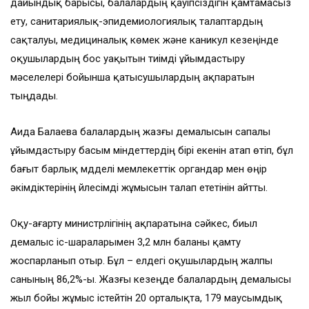
дайындық барысы, балалардың қауіпсіздігін қамтамасыз
ету, санитариялық-эпидемиологиялық талаптардың
сақталуы, медициналық көмек және каникул кезеңінде
оқушылардың бос уақытын тиімді ұйымдастыру
мәселелері бойынша қатысушылардың ақпаратын
тыңдады.
Аида Балаева балалардың жазғы демалысын сапалы
ұйымдастыру басым міндеттердің бірі екенін атап өтіп, бұл
бағыт барлық мүдделі мемлекеттік органдар мен өңір
әкімдіктерінің үйлесімді жұмысын талап ететінін айтты.
Оқу-ағарту министрлігінің ақпаратына сәйкес, биыл
демалыс іс-шараларымен 3,2 млн баланы қамту
жоспарланып отыр. Бұл – елдегі оқушылардың жалпы
санының 86,2%-ы. Жазғы кезеңде балалардың демалысы
жыл бойы жұмыс істейтін 20 орталықта, 179 маусымдық