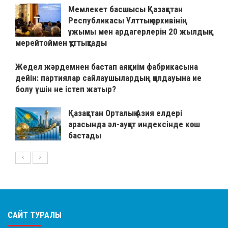
Мемлекет басшысы Қазақстан
Республикасы Ұлттық архивінің
ұжымы мен ардагерлерін 20 жылдық
мерейтоймен құттықтады
Жедел жәрдемнен бастап аяқкиім фабрикасына
дейін: партиялар сайлаушылардың қолдауына ие
болу үшін не істеп жатыр?
Қазақстан Орталық Азия елдері
арасында әл-ауқат индексінде көш
бастады
САЙТ ТУРАЛЫ