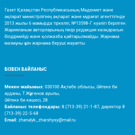
Газет Қазақстан Республикасының Мәдениет және
ақпарат министрлігінің ақпарат және мұрағат агенттігінде
2013 жылы 6 мамырда тіркеліп, №13598-Г куәлігі берілген.
Жарияланым авторларының пікірі редакция көзқарасын
білдірмейді және қолжазба қайтарылмайды. Жарнама
мазмұны үшін жарнама беруші жауапты.
БІЗБЕН БАЙЛАНЫС
Мекен-жайымыз:
030100 Ақтөбе облысы, Әйтеке би
ауданы, Т.Жүргенов ауылы,
Әйтеке би көшесі, 28.
Байланыс телефондары:
8 (713-39) 21-1-87, директор 8
(713-39) 22-5-68
Email:
zhanalyk_zharshysy@mail.ru