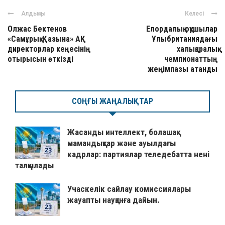
Алдыңғы
Келесі
Олжас Бектенов
Елордалық оқушылар
«Самұрық-Қазына» АҚ
Ұлыбританиядағы
директорлар кеңесінің
халықаралық
отырысын өткізді
чемпионаттың
жеңімпазы атанды
СОҢҒЫ ЖАҢАЛЫҚТАР
Жасанды интеллект, болашақ
мамандықтар және ауылдағы
кадрлар: партиялар теледебатта нені
талқылады
Учаскелік сайлау комиссиялары
жауапты науқанға дайын.