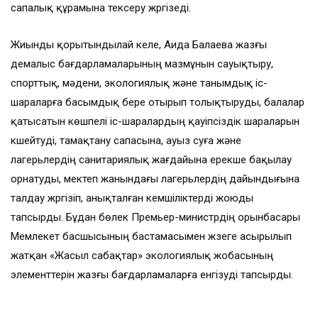
сапалық құрамына тексеру жүргізеді.
Жиынды қорытындылай келе, Аида Балаева жазғы
демалыс бағдарламаларының мазмұнын сауықтыру,
спорттық, мәдени, экологиялық және танымдық іс-
шараларға басымдық бере отырып толықтыруды, балалар
қатысатын көшпелі іс-шаралардың қауіпсіздік шараларын
күшейтуді, тамақтану сапасына, ауыз суға және
лагерьлердің санитариялық жағдайына ерекше бақылау
орнатуды, мектеп жанындағы лагерьлердің дайындығына
талдау жүргізіп, анықталған кемшіліктерді жоюды
тапсырды. Бұдан бөлек Премьер-министрдің орынбасары
Мемлекет басшысының бастамасымен жүзеге асырылып
жатқан «Жасыл сабақтар» экологиялық жобасының
элементтерін жазғы бағдарламаларға енгізуді тапсырды.