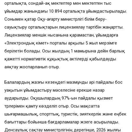
орталықта, сондай-ақ мектептер мен мектептен тыс
ұйымдар жанындағы 10 894 орталықта ұйымдастырылады.
Сонымен қатар Оқу-ағарту министрлігі білім беру-
сауықтыру орталықтарын лицензиялау тәртібін жаңартты.
Лицензиялар меншік нысанына қарамастан, ұйымдарға
«Электрондық үкімет» порталы арқылы 5 жыл мерзімге
берілетін болады. Осы жылдың 1 мамырына дейін барлық
қажетті нормативтік құқықтық актілерді қабылдауды
аяқтау жоспарланып отыр.
Балалардың жазғы кезеңдегі мазмұнды әрі пайдалы бос
уақытын ұйымдастыру мәселесіне ерекше назар
аударылды. Оқушылардың 97%-ын пайдалы қызмет
түрлерімен қамту көзделіп отыр. Осы мақсатта
шығармашылық, спорттық, туристік, зияткерлік және еңбек
бағыттары бойынша бағдарламалар жүзеге асырылады.
Денсаулық сақтау министрлігінің дерегінше, 2026 жылғы