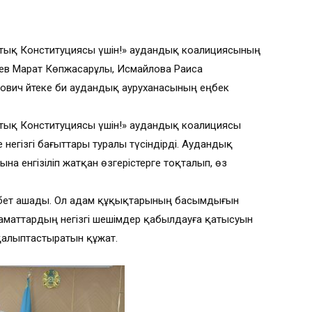
ықтық Конституциясы үшін!» аудандық коалициясының
аев Марат Көпжасарұлы, Исмайлова Раиса
вич Әйтеке би аудандық ауруханасының еңбек
қтық Конституциясы үшін!» аудандық коалициясы
егізгі бағыттары туралы түсіндірді. Аудандық
а енгізіліп жатқан өзгерістерге тоқталып, өз
 бет ашады. Ол адам құқықтарының басымдығын
азаматтардың негізгі шешімдер қабылдауға қатысуын
 қалыптастыратын құжат.