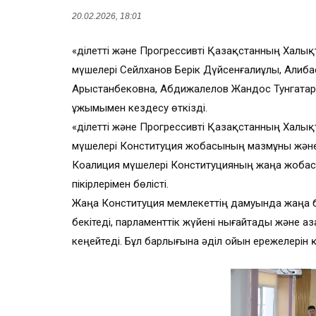
20.02.2026, 18:01
«Әділетті және Прогрессивті Қазақстанның Хал
мүшелері Сейлханов Берік Дүйсенғалиұлы, Алиб
Арыстанбековна, Абдижалелов Жандос Тунгатаро
ұжымымен кездесу өткізді.
«Әділетті және Прогрессивті Қазақстанның Халы
мүшелері Конституция жобасының мазмұны және н
Коалиция мүшелері Конституцияның жаңа жобасын
пікірлерімен бөлісті.
Жаңа Конституция мемлекеттің дамуында жаңа
бекітеді, парламенттік жүйені нығайтады және 
кеңейтеді. Бұл барлығына әділ ойын ережелерін