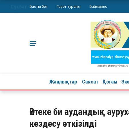
Сұхбат
Басты бет
Газет туралы
Байланыс
Жаңалықтар
Саясат
Қоғам
Эк
Әйтеке би аудандық ау
кездесу өткізілді