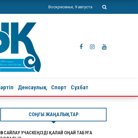
Воскресенье, 9 августа
тәртіп
Денсаулық
Спорт
Сұхбат
СОҢҒЫ ЖАҢАЛЫҚТАР
ӨЗ САЙЛАУ УЧАСКЕҢІЗДІ ҚАЛАЙ ОҢАЙ ТАБУҒА