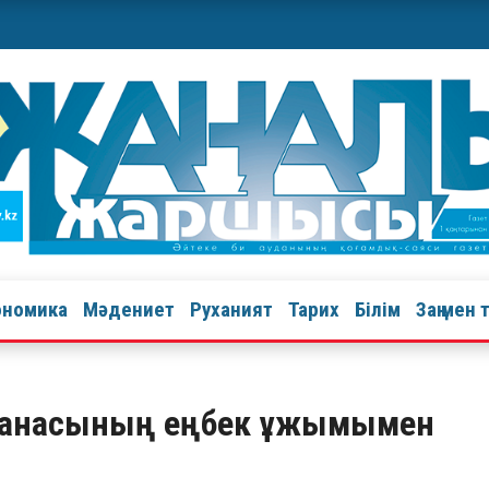
ономика
Мәдениет
Руханият
Тарих
Білім
Заң мен 
руханасының еңбек ұжымымен