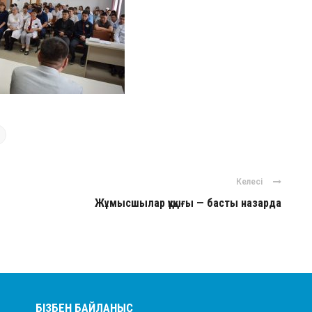
Келесі
Жұмысшылар құқығы — басты назарда
БІЗБЕН БАЙЛАНЫС