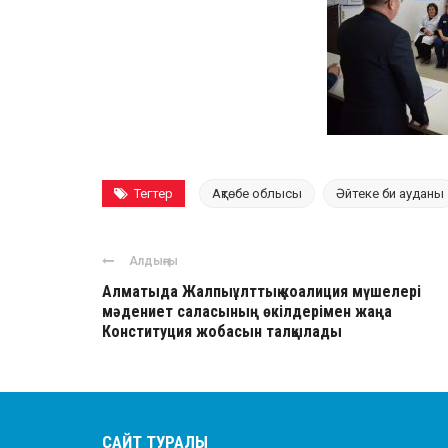
Тегтер
Ақтөбе облысы
Әйтеке би ауданы
Алдыңғы
Алматыда Жалпыұлттық коалиция мүшелері
мәдениет саласының өкілдерімен жаңа
Конституция жобасын талқылады
САЙТ ТУРАЛЫ