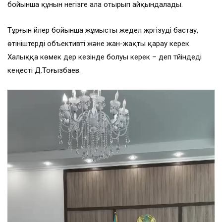
бойынша құнын негізге ала отырып айқындалады.
Тұрғын үйлер бойынша жұмысты жедел жүргізуді бастау,
өтініштерді объективті және жан-жақты қарау керек.
Халыққа көмек дер кезінде болуы керек – деп түйіндеді
кеңесті Д.Тоғызбаев.
Видеоплеер