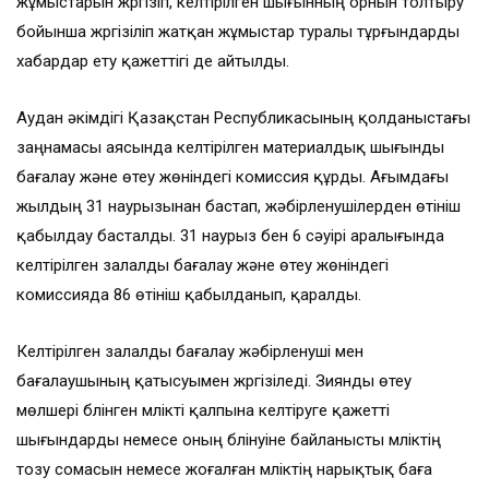
жұмыстарын жүргізіп, келтірілген шығынның орнын толтыру
бойынша жүргізіліп жатқан жұмыстар туралы тұрғындарды
хабардар ету қажеттігі де айтылды.
Аудан әкімдігі Қазақстан Республикасының қолданыстағы
заңнамасы аясында келтірілген материалдық шығынды
бағалау және өтеу жөніндегі комиссия құрды. Ағымдағы
жылдың 31 наурызынан бастап, жәбірленушілерден өтініш
қабылдау басталды. 31 наурыз бен 6 сәуірі аралығында
келтірілген залалды бағалау және өтеу жөніндегі
комиссияда 86 өтініш қабылданып, қаралды.
Келтірілген залалды бағалау жәбірленуші мен
бағалаушының қатысуымен жүргізіледі. Зиянды өтеу
мөлшері бүлінген мүлікті қалпына келтіруге қажетті
шығындарды немесе оның бүлінуіне байланысты мүліктің
тозу сомасын немесе жоғалған мүліктің нарықтық баға