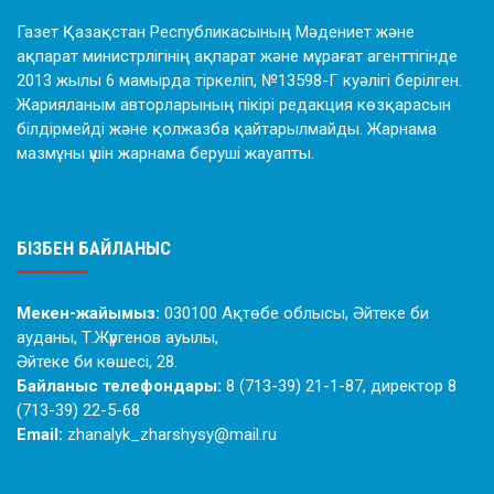
Газет Қазақстан Республикасының Мәдениет және
ақпарат министрлігінің ақпарат және мұрағат агенттігінде
2013 жылы 6 мамырда тіркеліп, №13598-Г куәлігі берілген.
Жарияланым авторларының пікірі редакция көзқарасын
білдірмейді және қолжазба қайтарылмайды. Жарнама
мазмұны үшін жарнама беруші жауапты.
БІЗБЕН БАЙЛАНЫС
Мекен-жайымыз:
030100 Ақтөбе облысы, Әйтеке би
ауданы, Т.Жүргенов ауылы,
Әйтеке би көшесі, 28.
Байланыс телефондары:
8 (713-39) 21-1-87, директор 8
(713-39) 22-5-68
Email:
zhanalyk_zharshysy@mail.ru