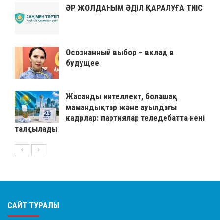
ӘР ЖОЛДАНЫМ ӘДІЛ ҚАРАЛУҒА ТИІС
Осознанный выбор – вклад в
будущее
Жасанды интеллект, болашақ
мамандықтар және ауылдағы
кадрлар: партиялар теледебатта нені
талқылады
САЙТ ТУРАЛЫ