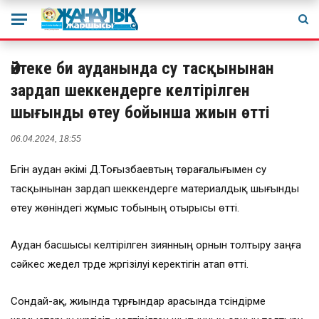
Әйтеке би ауданында су тасқынынан
зардап шеккендерге келтірілген
шығынды өтеу бойынша жиын өтті
06.04.2024, 18:55
Бүгін аудан әкімі Д.Тоғызбаевтың төрағалығымен су
тасқынынан зардап шеккендерге материалдық шығынды
өтеу жөніндегі жұмыс тобының отырысы өтті.
Аудан басшысы келтірілген зиянның орнын толтыру заңға
сәйкес жедел түрде жүргізілуі керектігін атап өтті.
Сондай-ақ, жиында тұрғындар арасында түсіндірме