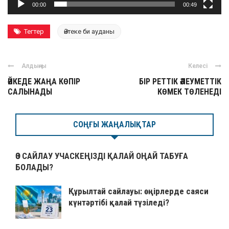
00:00
00:49
Тегтер
Әйтеке би ауданы
Алдыңғы
Келесі
ӘЙКЕДЕ ЖАҢА КӨПІР
БІР РЕТТІК ӘЛЕУМЕТТІК
САЛЫНАДЫ
КӨМЕК ТӨЛЕНЕДІ
СОҢҒЫ ЖАҢАЛЫҚТАР
ӨЗ САЙЛАУ УЧАСКЕҢІЗДІ ҚАЛАЙ ОҢАЙ ТАБУҒА
БОЛАДЫ?
Құрылтай сайлауы: өңірлерде саяси
күнтәртібі қалай түзіледі?