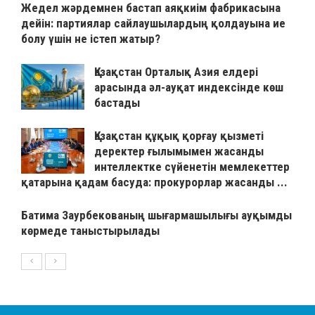
Жедел жәрдемнен бастап аяқкиім фабрикасына
дейін: партиялар сайлаушылардың қолдауына ие
болу үшін не істеп жатыр?
Қазақстан Орталық Азия елдері
арасында әл-ауқат индексінде көш
бастады
Қазақстан құқық қорғау қызметі
деректер ғылымымен жасанды
интеллектке сүйенетін мемлекеттер
қатарына қадам басуда: прокурорлар жасанды ...
Батима Заурбекованың шығармашылығы ауқымды
көрмеде таныстырылады