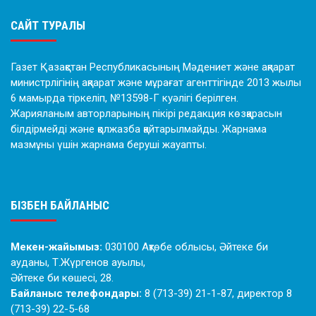
САЙТ ТУРАЛЫ
Газет Қазақстан Республикасының Мәдениет және ақпарат
министрлігінің ақпарат және мұрағат агенттігінде 2013 жылы
6 мамырда тіркеліп, №13598-Г куәлігі берілген.
Жарияланым авторларының пікірі редакция көзқарасын
білдірмейді және қолжазба қайтарылмайды. Жарнама
мазмұны үшін жарнама беруші жауапты.
БІЗБЕН БАЙЛАНЫС
Мекен-жайымыз:
030100 Ақтөбе облысы, Әйтеке би
ауданы, Т.Жүргенов ауылы,
Әйтеке би көшесі, 28.
Байланыс телефондары:
8 (713-39) 21-1-87, директор 8
(713-39) 22-5-68