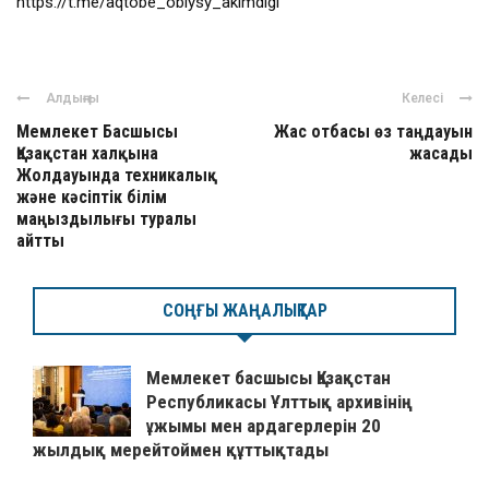
https://t.me/aqtobe_oblysy_akimdigi
Алдыңғы
Келесі
Мемлекет Басшысы
Жас отбасы өз таңдауын
Қазақстан халқына
жасады
Жолдауында техникалық
және кәсіптік білім
маңыздылығы туралы
айтты
СОҢҒЫ ЖАҢАЛЫҚТАР
Мемлекет басшысы Қазақстан
Республикасы Ұлттық архивінің
ұжымы мен ардагерлерін 20
жылдық мерейтоймен құттықтады