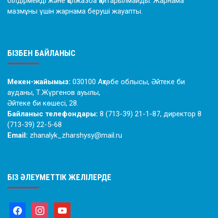
білдірмейді және қолжазба қайтарылмайды. Жарнама
мазмұны үшін жарнама беруші жауапты.
БІЗБЕН БАЙЛАНЫС
Мекен-жайымыз:
030100 Ақтөбе облысы, Әйтеке би
ауданы, Т.Жүргенов ауылы,
Әйтеке би көшесі, 28.
Байланыс телефондары:
8 (713-39) 21-1-87, директор 8
(713-39) 22-5-68
Email:
zhanalyk_zharshysy@mail.ru
БІЗ ӘЛЕУМЕТТІК ЖЕЛІЛЕРДЕ