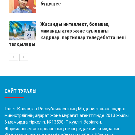
будущее
Жасанды интеллект, болашақ
мамандықтар және ауылдағы
кадрлар: партиялар теледебатта нені
талқылады
САЙТ ТУРАЛЫ
Газет Қазақстан Республикасының Мәдениет және ақпарат
министрлігінің ақпарат және мұрағат агенттігінде 2013 жылы
6 мамырда тіркеліп, №13598-Г куәлігі берілген.
Жарияланым авторларының пікірі редакция көзқарасын