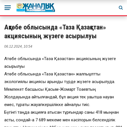
Ақтөбе облысында «Таза Қазақстан»
акциясының жүзеге асырылуы
06.12.2024, 10:54
Ақтөбе облысында «Таза Қазақстан» акциясының жүзеге
асырылуы
Ақтөбе облысында «Таза Қазақстан» жалпыұлттық
экологиялық акциясы қарқынды түрде жүзеге асырылуда.
Мемлекет басшысы Қасым-Жомарт Тоқаевтың
Жолдауында айтылғандай, бұл акция тек уақытша науқан
емес, тұрақты жауапкершілікке айналуы тиіс.
Бүгінгі таңда акцияға қатысқан тұрғындар саны 418 мыңнан
асты, сондай-ақ 7 689 мекеме мен кәсіпорын белсенділік