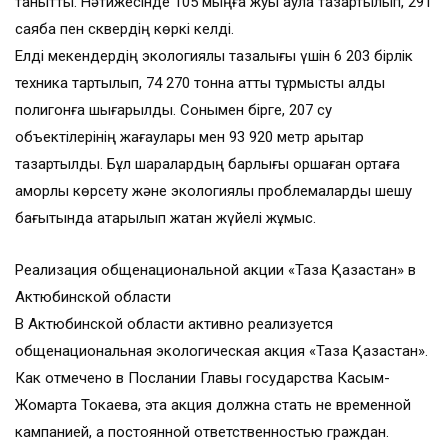
танытты. Нәтижесінде 105 мыңға жуық аула тазартылып, 291
саябақ пен сквердің көркі келді.
Елді мекендердің экологиялық тазалығы үшін 6 203 бірлік
техника тартылып, 74 270 тонна қатты тұрмыстық қалдық
полигонға шығарылды. Сонымен бірге, 207 су
объектілерінің жағаулары мен 93 920 метр арықтар
тазартылды. Бұл шаралардың барлығы қоршаған ортаға
қамқорлық көрсету және экологиялық проблемаларды шешу
бағытында атқарылып жатқан жүйелі жұмыс.
Реализация общенациональной акции «Таза Қазақстан» в
Актюбинской области
В Актюбинской области активно реализуется
общенациональная экологическая акция «Таза Қазақстан».
Как отмечено в Послании Главы государства Касым-
Жомарта Токаева, эта акция должна стать не временной
кампанией, а постоянной ответственностью граждан.