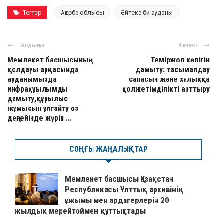
Тегтер
Ақтөбе облысы
Әйтеке би ауданы
Алдыңғы
Келесі
Мемлекет басшысының
Теміржол көлігін
қолдауы арқасында
дамыту: тасымалдау
ауданымызда
сапасын және халыққа
инфрақұылымды
қолжетімділікті арттыру
дамыту,құрылыс
жұмысын ұлғайту өз
деңгейінде жүріп ...
СОҢҒЫ ЖАҢАЛЫҚТАР
Мемлекет басшысы Қазақстан
Республикасы Ұлттық архивінің
ұжымы мен ардагерлерін 20
жылдық мерейтоймен құттықтады