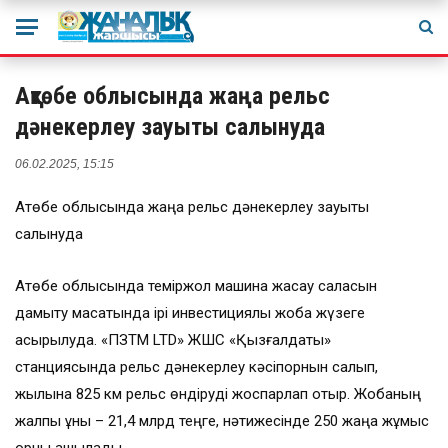
Ақтөбе облысында жаңа рельс
дәнекерлеу зауыты салынуда
06.02.2025, 15:15
Ақтөбе облысында жаңа рельс дәнекерлеу зауыты
салынуда
Ақтөбе облысында теміржол машина жасау саласын
дамыту мақсатында ірі инвестициялық жоба жүзеге
асырылуда. «ПЗТМ LTD» ЖШС «Қызғалдақты»
станциясында рельс дәнекерлеу кәсіпорнын салып,
жылына 825 км рельс өндіруді жоспарлап отыр. Жобаның
жалпы құны – 21,4 млрд теңге, нәтижесінде 250 жаңа жұмыс