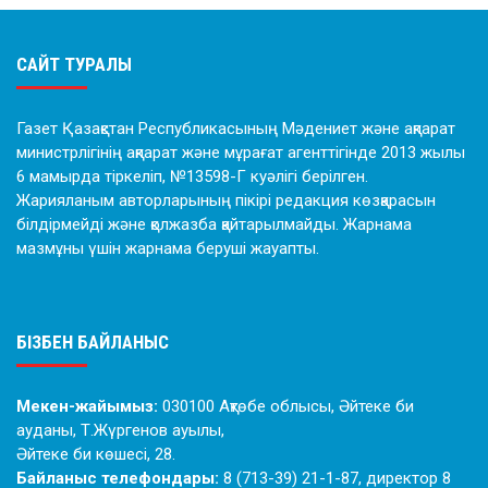
САЙТ ТУРАЛЫ
Газет Қазақстан Республикасының Мәдениет және ақпарат
министрлігінің ақпарат және мұрағат агенттігінде 2013 жылы
6 мамырда тіркеліп, №13598-Г куәлігі берілген.
Жарияланым авторларының пікірі редакция көзқарасын
білдірмейді және қолжазба қайтарылмайды. Жарнама
мазмұны үшін жарнама беруші жауапты.
БІЗБЕН БАЙЛАНЫС
Мекен-жайымыз:
030100 Ақтөбе облысы, Әйтеке би
ауданы, Т.Жүргенов ауылы,
Әйтеке би көшесі, 28.
Байланыс телефондары:
8 (713-39) 21-1-87, директор 8