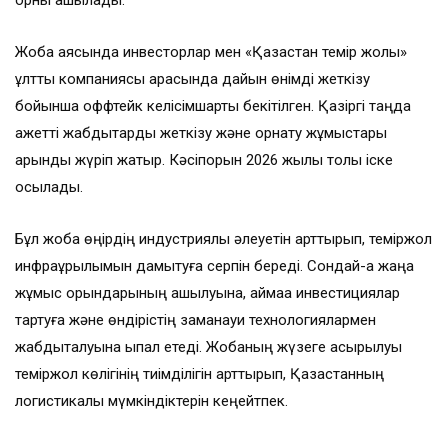
орны ашылады.
Жоба аясында инвесторлар мен «Қазақстан темір жолы»
ұлттық компаниясы арасында дайын өнімді жеткізу
бойынша оффтейк келісімшарты бекітілген. Қазіргі таңда
қажетті жабдықтарды жеткізу және орнату жұмыстары
қарқынды жүріп жатыр. Кәсіпорын 2026 жылы толық іске
қосылады.
Бұл жоба өңірдің индустриялық әлеуетін арттырып, теміржол
инфрақұрылымын дамытуға серпін береді. Сондай-ақ жаңа
жұмыс орындарының ашылуына, аймаққа инвестициялар
тартуға және өндірістің заманауи технологиялармен
жабдықталуына ықпал етеді. Жобаның жүзеге асырылуы
теміржол көлігінің тиімділігін арттырып, Қазақстанның
логистикалық мүмкіндіктерін кеңейтпек.