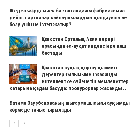
Жедел жәрдемнен бастап аяқкиім фабрикасына
дейін: партиялар сайлаушылардың қолдауына ие
болу үшін не істеп жатыр?
Қазақстан Орталық Азия елдері
арасында әл-ауқат индексінде көш
бастады
Қазақстан құқық қорғау қызметі
деректер ғылымымен жасанды
интеллектке сүйенетін мемлекеттер
қатарына қадам басуда: прокурорлар жасанды ...
Батима Заурбекованың шығармашылығы ауқымды
көрмеде таныстырылады