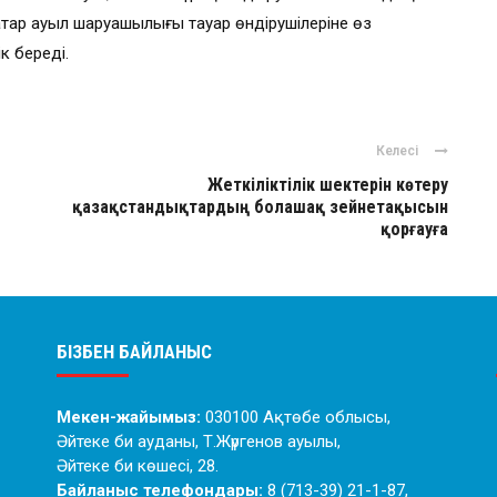
атар ауыл шаруашылығы тауар өндірушілеріне өз
к береді.
Келесі
Жеткіліктілік шектерін көтеру
қазақстандықтардың болашақ зейнетақысын
қорғауға
БІЗБЕН БАЙЛАНЫС
Мекен-жайымыз:
030100 Ақтөбе облысы,
Әйтеке би ауданы, Т.Жүргенов ауылы,
Әйтеке би көшесі, 28.
Байланыс телефондары:
8 (713-39) 21-1-87,