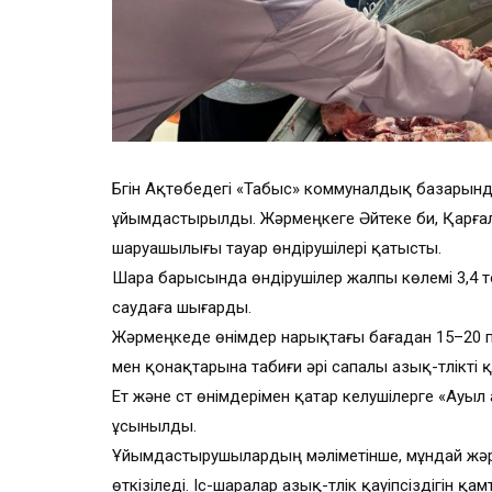
Бүгін Ақтөбедегі «Табыс» коммуналдық базарын
ұйымдастырылды. Жәрмеңкеге Әйтеке би, Қарға
шаруашылығы тауар өндірушілері қатысты.
Шара барысында өндірушілер жалпы көлемі 3,4 тон
саудаға шығарды.
Жәрмеңкеде өнімдер нарықтағы бағадан 15–20 п
мен қонақтарына табиғи әрі сапалы азық-түлікті қ
Ет және сүт өнімдерімен қатар келушілерге «Ауы
ұсынылды.
Ұйымдастырушылардың мәліметінше, мұндай жәр
өткізіледі. Іс-шаралар азық-түлік қауіпсіздігін 