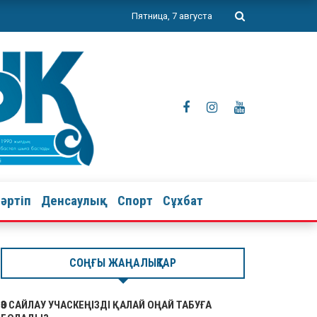
Пятница, 7 августа
тәртіп
Денсаулық
Спорт
Сұхбат
СОҢҒЫ ЖАҢАЛЫҚТАР
ӨЗ САЙЛАУ УЧАСКЕҢІЗДІ ҚАЛАЙ ОҢАЙ ТАБУҒА