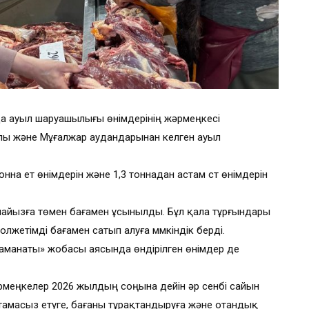
да ауыл шаруашылығы өнімдерінің жәрмеңкесі
лы және Мұғалжар аудандарынан келген ауыл
на ет өнімдерін және 1,3 тоннадан астам сүт өнімдерін
айызға төмен бағамен ұсынылды. Бұл қала тұрғындары
олжетімді бағамен сатып алуға мүмкіндік берді.
л аманаты» жобасы аясында өндірілген өнімдер де
меңкелер 2026 жылдың соңына дейін әр сенбі сайын
қамтамасыз етуге, бағаны тұрақтандыруға және отандық