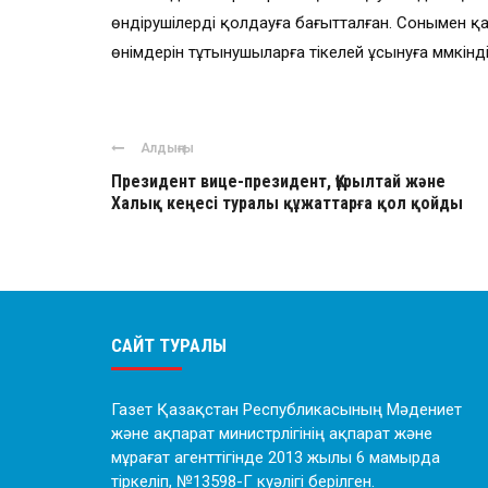
өндірушілерді қолдауға бағытталған. Сонымен қ
өнімдерін тұтынушыларға тікелей ұсынуға мүмкінді
Алдыңғы
Президент вице-президент, Құрылтай және
Халық кеңесі туралы құжаттарға қол қойды
САЙТ ТУРАЛЫ
Газет Қазақстан Республикасының Мәдениет
және ақпарат министрлігінің ақпарат және
мұрағат агенттігінде 2013 жылы 6 мамырда
тіркеліп, №13598-Г куәлігі берілген.