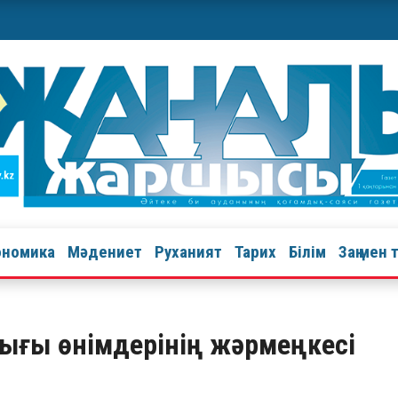
ономика
Мәдениет
Руханият
Тарих
Білім
Заң мен 
ығы өнімдерінің жәрмеңкесі