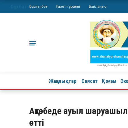
Сұхбат
Басты бет
Газет туралы
Байланыс
Жаңалықтар
Саясат
Қоғам
Эк
Ақтөбеде ауыл шаруашыл
өтті