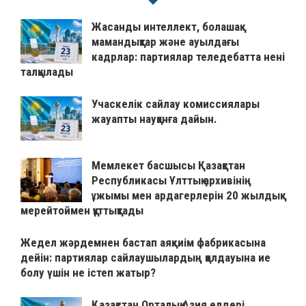
Жасанды интеллект, болашақ
мамандықтар және ауылдағы
кадрлар: партиялар теледебатта нені
талқылады
Учаскелік сайлау комиссиялары
жауапты науқанға дайын.
Мемлекет басшысы Қазақстан
Республикасы Ұлттық архивінің
ұжымы мен ардагерлерін 20 жылдық
мерейтоймен құттықтады
Жедел жәрдемнен бастап аяқкиім фабрикасына
дейін: партиялар сайлаушылардың қолдауына ие
болу үшін не істеп жатыр?
Қазақстан Орталық Азия елдері