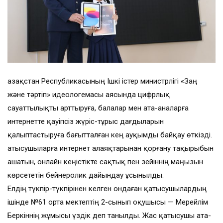
Қазақстан Республикасының Ішкі істер министрлігі «Заң
және тәртіп» идеологемасы аясында цифрлық
сауаттылықты арттыруға, балалар мен ата-аналарға
интернетте қауіпсіз жүріс-тұрыс дағдыларын
қалыптастыруға бағытталған кең ауқымды байқау өткізді.
Қатысушыларға интернет алаяқтарынан қорғану тақырыбын
ашатын, онлайн кеңістікте сақтық пен зейіннің маңызын
көрсететін бейнеролик дайындау ұсынылды.
Елдің түкпір-түкпірінен келген ондаған қатысушылардың
ішінде №61 орта мектептің 2-сынып оқушысы — Мерейлім
Беркіннің жұмысы үздік деп танылды. Жас қатысушы ата-