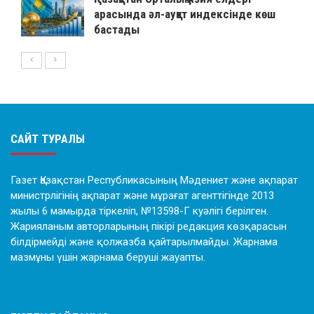
арасында әл-ауқат индексінде көш
бастады
САЙТ ТУРАЛЫ
Газет Қазақстан Республикасының Мәдениет және ақпарат
министрлігінің ақпарат және мұрағат агенттігінде 2013
жылы 6 мамырда тіркеліп, №13598-Г куәлігі берілген.
Жарияланым авторларының пікірі редакция көзқарасын
білдірмейді және қолжазба қайтарылмайды. Жарнама
мазмұны үшін жарнама беруші жауапты.