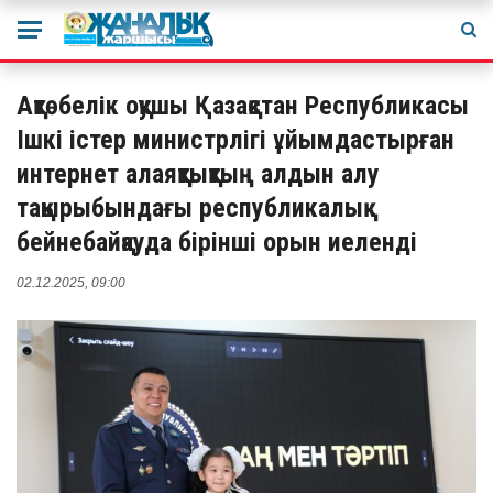
Ақтөбелік оқушы Қазақстан Республикасы
Ішкі істер министрлігі ұйымдастырған
интернет алаяқтықтың алдын алу
тақырыбындағы республикалық
бейнебайқауда бірінші орын иеленді
02.12.2025, 09:00