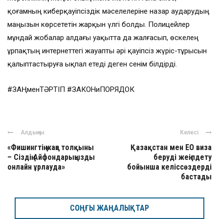
қоғамның киберқауіпсіздік мәселелеріне назар аударудың
маңызын көрсететін жарқын үлгі болды. Полицейлер
мұндай жобалар алдағы уақытта да жалғасып, өскелең
ұрпақтың интернеттегі жауапты әрі қауіпсіз жүріс-тұрысын
қалыптастыруға ықпал етеді деген сенім білдірді.
#ЗАҢменТӘРТІП #ЗАКОНиПОРЯДОК
Алдыңғы
Келесі
«Фишингтің жаңа толқыны
Қазақстан мен ЕО виза
– Сіздің Айфондарыңызды
беруді жеңілдету
онлайн ұрлауда»
бойынша келіссөздерді
бастады
СОҢҒЫ ЖАҢАЛЫҚТАР