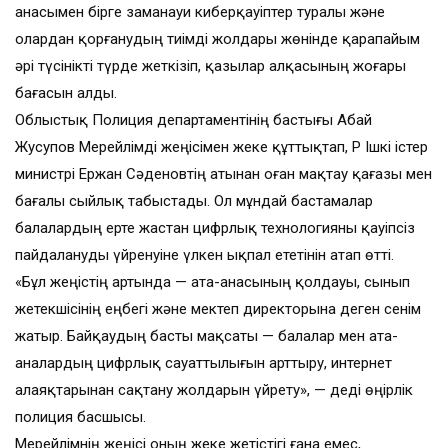
анасымен бірге заманауи киберқауіптер туралы және
олардан қорғанудың тиімді жолдары жөнінде қарапайым
әрі түсінікті түрде жеткізіп, қазылар алқасының жоғары
бағасын алды.
Облыстық Полиция департаментінің бастығы Абай
Жусупов Мерейлімді жеңісімен жеке құттықтап, ҚР Ішкі істер
министрі Ержан Сәденовтің атынан оған мақтау қағазы мен
бағалы сыйлық табыстады. Ол мұндай бастамалар
балалардың ерте жастан цифрлық технологияны қауіпсіз
пайдалануды үйренуіне үлкен ықпал ететінін атап өтті.
«Бұл жеңістің артында — ата-анасының қолдауы, сынып
жетекшісінің еңбегі және мектеп директорына деген сенім
жатыр. Байқаудың басты мақсаты — балалар мен ата-
аналардың цифрлық сауаттылығын арттыру, интернет
алаяқтарынан сақтану жолдарын үйрету», — деді өңірлік
полиция басшысы.
Мерейлімнің жеңісі оның жеке жетістігі ғана емес,