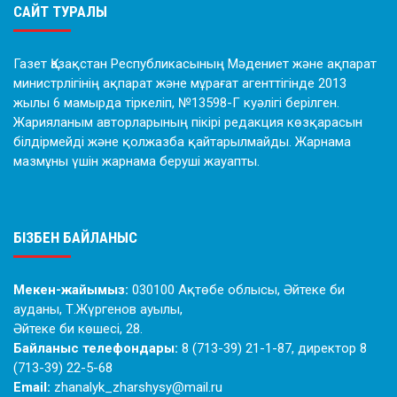
САЙТ ТУРАЛЫ
Газет Қазақстан Республикасының Мәдениет және ақпарат
министрлігінің ақпарат және мұрағат агенттігінде 2013
жылы 6 мамырда тіркеліп, №13598-Г куәлігі берілген.
Жарияланым авторларының пікірі редакция көзқарасын
білдірмейді және қолжазба қайтарылмайды. Жарнама
мазмұны үшін жарнама беруші жауапты.
БІЗБЕН БАЙЛАНЫС
Мекен-жайымыз:
030100 Ақтөбе облысы, Әйтеке би
ауданы, Т.Жүргенов ауылы,
Әйтеке би көшесі, 28.
Байланыс телефондары:
8 (713-39) 21-1-87, директор 8
(713-39) 22-5-68
Email:
zhanalyk_zharshysy@mail.ru