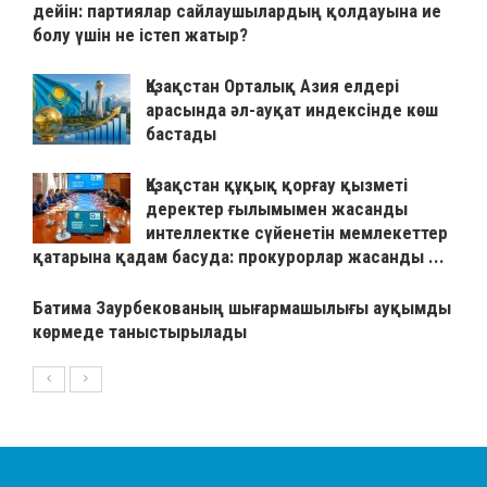
дейін: партиялар сайлаушылардың қолдауына ие
болу үшін не істеп жатыр?
Қазақстан Орталық Азия елдері
арасында әл-ауқат индексінде көш
бастады
Қазақстан құқық қорғау қызметі
деректер ғылымымен жасанды
интеллектке сүйенетін мемлекеттер
қатарына қадам басуда: прокурорлар жасанды ...
Батима Заурбекованың шығармашылығы ауқымды
көрмеде таныстырылады