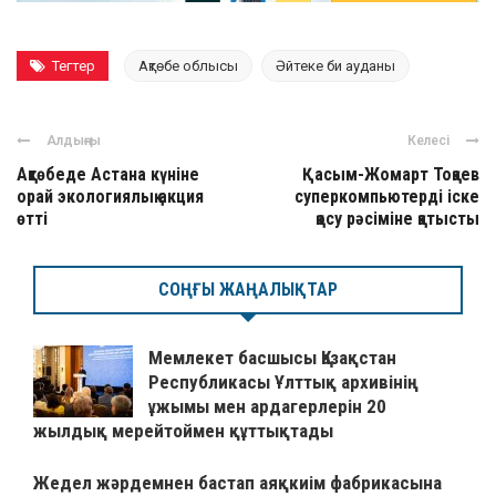
Тегтер
Ақтөбе облысы
Әйтеке би ауданы
Алдыңғы
Келесі
Ақтөбеде Астана күніне
Қасым-Жомарт Тоқаев
орай экологиялық акция
суперкомпьютерді іске
өтті
қосу рәсіміне қатысты
СОҢҒЫ ЖАҢАЛЫҚТАР
Мемлекет басшысы Қазақстан
Республикасы Ұлттық архивінің
ұжымы мен ардагерлерін 20
жылдық мерейтоймен құттықтады
Жедел жәрдемнен бастап аяқкиім фабрикасына