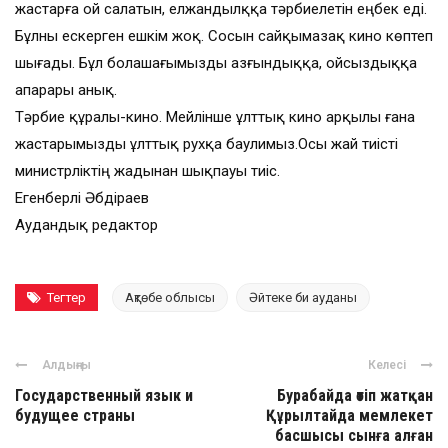
жастарға ой салатын, елжандылққа тәрбиелетін еңбек еді.
Бұлны ескерген ешкім жоқ. Сосын сайқымазақ кино көптеп
шығады. Бұл болашағымызды азғындыққа, ойсыздыққа
апарары анық.
Тәрбие құралы-кино. Мейлінше ұлттық кино арқылы ғана
жастарымызды ұлттық рухқа баулимыз.Осы жай тиісті
министрліктің жадынан шықпауы тиіс.
Егенберлі Әбдіраев
Аудандық редактор
Тегтер
Ақтөбе облысы
Әйтеке би ауданы
Алдыңғы
Келесі
Государственный язык и
Бурабайда өтіп жатқан
будущее страны
Құрылтайда мемлекет
басшысы сынға алған