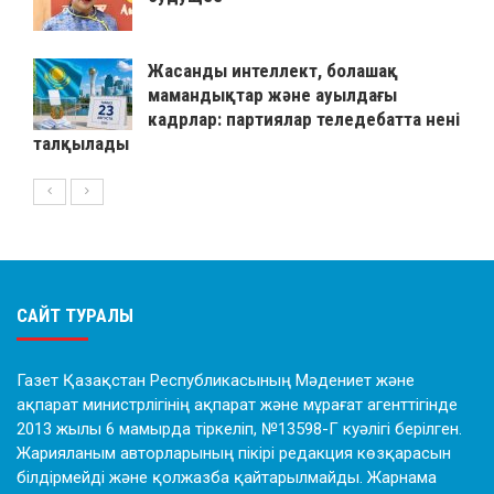
Жасанды интеллект, болашақ
мамандықтар және ауылдағы
кадрлар: партиялар теледебатта нені
талқылады
САЙТ ТУРАЛЫ
Газет Қазақстан Республикасының Мәдениет және
ақпарат министрлігінің ақпарат және мұрағат агенттігінде
2013 жылы 6 мамырда тіркеліп, №13598-Г куәлігі берілген.
Жарияланым авторларының пікірі редакция көзқарасын
білдірмейді және қолжазба қайтарылмайды. Жарнама