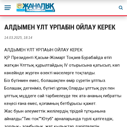
АЛДЫМЕН ҰЛТ ҰРПАҒЫН ОЙЛАУ КЕРЕК
14.03.2025, 18:14
АЛДЫМЕН ҰЛТ ҰРПАҒЫН ОЙЛАУ КЕРЕК
ҚР Президенті Қасым-Жомарт Тоқаев Бурабайда өтіп
жатқан Ұлттық құрылтайдың IV отырысына қатысып, көп
көкейінде жүрген өзекті мәселерге тоқталды.
Біз бүгінмен емес, болашақпен өмір сүретін ұлтпыз.
Болашақ дегеніміз, бүгінгі ұрпақ.Оларды ұлттық рух пен
ұлттық мүддеге сай тәрбиелеуде тек ата-ананың ғибратты
кеңесі ғана емес, қоғамның бетбұрысы қажет.
Жас буын әлеуметтік желілердің тірідей тұтқынына
айналды.”Тик-ток””Ютуб” арналарында түрлі қатігездік,
зорлық- зомбылық, жат қылықтар дәріптелетін