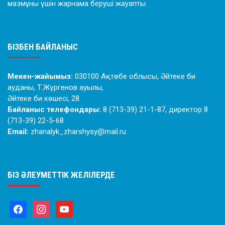
мазмұны үшін жарнама беруші жауапты.
БІЗБЕН БАЙЛАНЫС
Мекен-жайымыз:
030100 Ақтөбе облысы, Әйтеке би
ауданы, Т.Жүргенов ауылы,
Әйтеке би көшесі, 28.
Байланыс телефондары:
8 (713-39) 21-1-87, директор 8
(713-39) 22-5-68
Email:
zhanalyk_zharshysy@mail.ru
БІЗ ӘЛЕУМЕТТІК ЖЕЛІЛЕРДЕ