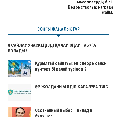
мәселелердің бірі-
Ведомстволық награда
жайы.
СОҢҒЫ ЖАҢАЛЫҚТАР
ӨЗ САЙЛАУ УЧАСКЕҢІЗДІ ҚАЛАЙ ОҢАЙ ТАБУҒА
БОЛАДЫ?
Құрылтай сайлауы: өңірлерде саяси
күнтәртібі қалай түзіледі?
ӘР ЖОЛДАНЫМ ӘДІЛ ҚАРАЛУҒА ТИІС
Осознанный выбор – вклад в
будущее