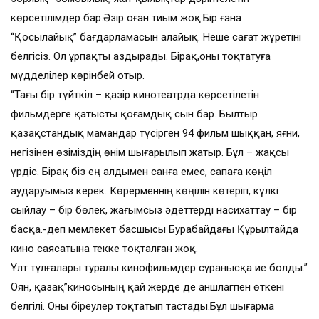
көрсетілімдер бар.Әзір оған тиым жоқ.Бір ғана
“Қосылайық” бағдарламасын алайық. Неше сағат жүретіні
белгісіз. Ол ұрпақты аздырады. Бірақ,оны тоқтатуға
мүдделілер көрінбей отыр.
“Тағы бір түйткіл – қазір кинотеатрда көрсетілетін
фильмдерге қатысты қоғамдық сын бар. Былтыр
қазақстандық мамандар түсірген 94 фильм шыққан, яғни,
негізінен өзіміздің өнім шығарылып жатыр. Бұл – жақсы
үрдіс. Бірақ біз ең алдымен санға емес, сапаға көңіл
аударуымыз керек. Көрерменнің көңілін көтеріп, күлкі
сыйлау – бір бөлек, жағымсыз әдеттерді насихаттау – бір
басқа.-деп мемлекет басшысы Бурабайдағы Құрылтайда
кино саясатына текке тоқталған жоқ.
Ұлт тұлғалары туралы кинофильмдер сұранысқа ие болды.”
Оян, қазақ”киносының қай жерде де аншлагпен өткені
белгілі. Оны біреулер тоқтатып тастады.Бұл шығарма