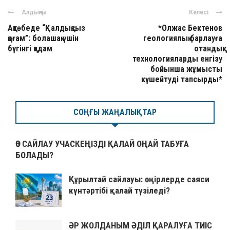
Алдыңғы
Келесі
Ақтөбеде “Қалдықсыз
*Олжас Бектенов
қоғам”: болашақ үшін
геологиялық барлауға
бүгінгі қадам
отандық
технологияларды енгізу
бойынша жұмысты
күшейтуді тапсырды*
СОҢҒЫ ЖАҢАЛЫҚТАР
ӨЗ САЙЛАУ УЧАСКЕҢІЗДІ ҚАЛАЙ ОҢАЙ ТАБУҒА
БОЛАДЫ?
Құрылтай сайлауы: өңірлерде саяси
күнтәртібі қалай түзіледі?
ӘР ЖОЛДАНЫМ ӘДІЛ ҚАРАЛУҒА ТИІС