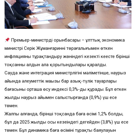
Премьер-министрдің орынбасары – ұлттық экономика
министрі Серік Жұманғариннің төрағалығымен өткен
инфляцияны тұрақтандыру жөніндегі кезекті кеңесте бірінші
тоқсанның алдын ала қорытындылары қаралды.
Сауда және интеграция министрлігінің мәліметінше, наурыз
айында әлеуметтік маңызы бар азық-түлік тауарлары
бағасының орташа өсу индексі 0,3%-ды құрады. Бұл өткен
жылдың наурыз айымен салыстырғанда (0,9%) үш есе
төмен.
Жалпы алғанда, бірінші тоқсанда баға өсімі 1,2% болды,
бұл да 2025 жылдың осы кезеңіндегі деңгейден (3,8%) үш есе
төмен. Бұл динамика баға өсімінің тұрақты баяулауын