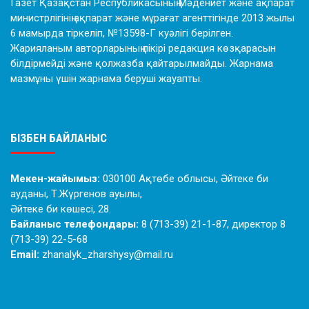
Газет Қазақстан Республикасының Мәдениет және ақпарат
министрлігінің ақпарат және мұрағат агенттігінде 2013 жылы
6 мамырда тіркеліп, №13598-Г куәлігі берілген.
Жарияланым авторларының пікірі редакция көзқарасын
білдірмейді және қолжазба қайтарылмайды. Жарнама
мазмұны үшін жарнама беруші жауапты.
БІЗБЕН БАЙЛАНЫС
Мекен-жайымыз:
030100 Ақтөбе облысы, Әйтеке би
ауданы, Т.Жүргенов ауылы,
Әйтеке би көшесі, 28.
Байланыс телефондары:
8 (713-39) 21-1-87, директор 8
(713-39) 22-5-68
Email:
zhanalyk_zharshysy@mail.ru