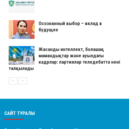
Осознанный выбор – вклад в
будущее
Жасанды интеллект, болашақ
мамандықтар және ауылдағы
кадрлар: партиялар теледебатта нені
талқылады
САЙТ ТУРАЛЫ