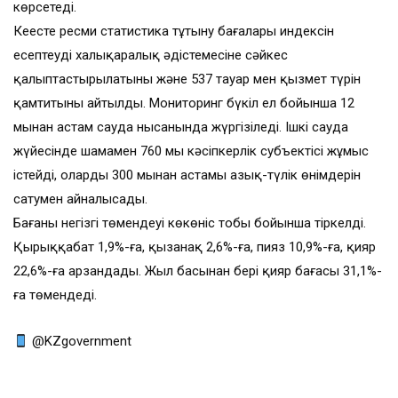
көрсетеді.
Кеңесте ресми статистика тұтыну бағалары индексін
есептеудің халықаралық әдістемесіне сәйкес
қалыптастырылатыны және 537 тауар мен қызмет түрін
қамтитыны айтылды. Мониторинг бүкіл ел бойынша 12
мыңнан астам сауда нысанында жүргізіледі. Ішкі сауда
жүйесінде шамамен 760 мың кәсіпкерлік субъектісі жұмыс
істейді, олардың 300 мыңнан астамы азық-түлік өнімдерін
сатумен айналысады.
Бағаның негізгі төмендеуі көкөніс тобы бойынша тіркелді.
Қырыққабат 1,9%-ға, қызанақ 2,6%-ға, пияз 10,9%-ға, қияр
22,6%-ға арзандады. Жыл басынан бері қияр бағасы 31,1%-
ға төмендеді.
@KZgovernment