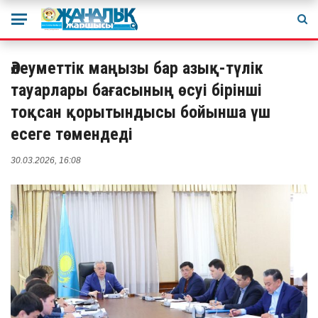
Әлеуметтік маңызы бар азық-түлік
тауарлары бағасының өсуі бірінші
тоқсан қорытындысы бойынша үш
есеге төмендеді
30.03.2026, 16:08