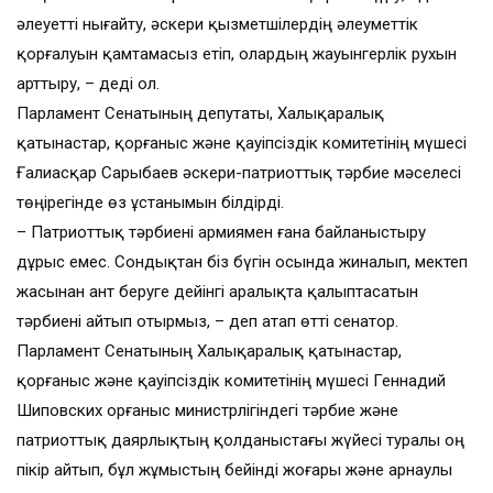
әлеуетті нығайту, әскери қызметшілердің әлеуметтік
қорғалуын қамтамасыз етіп, олардың жауынгерлік рухын
арттыру, – деді ол.
Парламент Сенатының депутаты, Халықаралық
қатынастар, қорғаныс және қауіпсіздік комитетінің мүшесі
Ғалиасқар Сарыбаев әскери-патриоттық тәрбие мәселесі
төңірегінде өз ұстанымын білдірді.
– Патриоттық тәрбиені армиямен ғана байланыстыру
дұрыс емес. Сондықтан біз бүгін осында жиналып, мектеп
жасынан ант беруге дейінгі аралықта қалыптасатын
тәрбиені айтып отырмыз, – деп атап өтті сенатор.
Парламент Сенатының Халықаралық қатынастар,
қорғаныс және қауіпсіздік комитетінің мүшесі Геннадий
Шиповских Қорғаныс министрлігіндегі тәрбие және
патриоттық даярлықтың қолданыстағы жүйесі туралы оң
пікір айтып, бұл жұмыстың бейінді жоғары және арнаулы