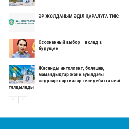
ӘР ЖОЛДАНЫМ ӘДІЛ ҚАРАЛУҒА ТИІС
Осознанный выбор – вклад в
будущее
Жасанды интеллект, болашақ
мамандықтар және ауылдағы
кадрлар: партиялар теледебатта нені
талқылады