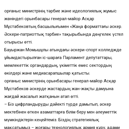
Қорғаныс министрінің тәрбие және идеологиялық жұмыс
жөніндегі орынбасары генерал-майор Асқар
Мұстабековтың басшылығымен «Жаңа форматтағы әскер.
Әскери-патриоттық тәрбие» тақырыбында дөңгелек үстел
отырысы өтті.
Бауыржан Момышұлы атындағы әскери-спорт колледжде
ұйымдастырылған іс-шараға Парламент депутаттары,
мемлекеттік органдардың, үкіметтік емес сектордың
өкілдері және медиасарапшылар қатысты.
Қорғаныс министрінің орынбасары генерал-майор Асқар
Мұстабеков әскерде жастардың жан-жақты дамуына
жағдай жасалып жатқанын атап өтті.
– Біз цифрландыруды дәйекті түрде дамытып, әскер
мектебінен өткен азаматтарға білім беру мен әлеуметтік
мүмкіндіктерін кеңейтеміз. Біздің стратегиялық
мақсатымыз – жоғары технологиялық армия құру, адами