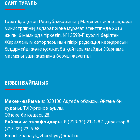
САЙТ ТУРАЛЫ
Газет Қазақстан Республикасының Мәдениет және ақпарат
министрлігінің ақпарат және мұрағат агенттігінде 2013
жылы 6 мамырда тіркеліп, №13598-Г куәлігі берілген.
Жарияланым авторларының пікірі редакция көзқарасын
білдірмейді және қолжазба қайтарылмайды. Жарнама
мазмұны үшін жарнама беруші жауапты.
БІЗБЕН БАЙЛАНЫС
Мекен-жайымыз:
030100 Ақтөбе облысы, Әйтеке би
ауданы, Т.Жүргенов ауылы,
Әйтеке би көшесі, 28.
Байланыс телефондары:
8 (713-39) 21-1-87, директор 8
(713-39) 22-5-68
Email:
zhanalyk_zharshysy@mail.ru