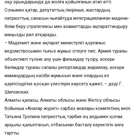
оқу орындарында да жолға қойылғанын атап өтті.
Сонымен қатар, депутаттың пікірінше, жастардың
патриоттық санасын нығайтуда интеграцияланған мәдени-
білім беру стратегиясы мен азаматтарды ақпараттандыру
маңызды рөл атқарады.
– Мәдениет және ақпарат министрлігі қорғаныс
ведомствосымен тығыз жұмыс істеуге тиіс. Армия туралы
объективті түсінік алу үшін фильмдер түсіру, әскери
бөлімдер туралы сапалы репортаждар жариялау, әскери
мамандардың кәсіби жұмысын және олардың ел
қауіпсіздігіне қосқан үлестерін көрсету қажет, – деді Г.
Шиповских.
Алматы қаласы, Алматы облысы және Жетісу облысы
бойынша «Аналар жүрегі» сарбаз аналары комитетінің өкілі
Татьяна Тропина патриоттық тәрбие ең алдымен қоғам
арқылы қалыптасып, отбасынан басталу керектігін алға
тартты.