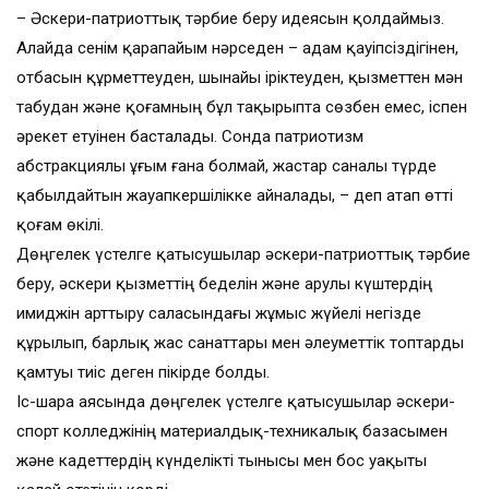
– Әскери-патриоттық тәрбие беру идеясын қолдаймыз.
Алайда сенім қарапайым нәрседен – адам қауіпсіздігінен,
отбасын құрметтеуден, шынайы іріктеуден, қызметтен мән
табудан және қоғамның бұл тақырыпта сөзбен емес, іспен
әрекет етуінен басталады. Сонда патриотизм
абстракциялы ұғым ғана болмай, жастар саналы түрде
қабылдайтын жауапкершілікке айналады, – деп атап өтті
қоғам өкілі.
Дөңгелек үстелге қатысушылар әскери-патриоттық тәрбие
беру, әскери қызметтің беделін және Қарулы күштердің
имиджін арттыру саласындағы жұмыс жүйелі негізде
құрылып, барлық жас санаттары мен әлеуметтік топтарды
қамтуы тиіс деген пікірде болды.
Іс-шара аясында дөңгелек үстелге қатысушылар әскери-
спорт колледжінің материалдық-техникалық базасымен
және кадеттердің күнделікті тынысы мен бос уақыты