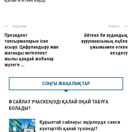
қалай өтетінін көрді.
Алдыңғы
Келесі
Президент
Әйтеке би аудандық
тапсырмаларын іске
ауруханасының еңбек
асыру: Цифрландыру және
ұжымымен өткен
жасанды интеллект
кездесу
жылы қандай жобалар
жүзеге ...
СОҢҒЫ ЖАҢАЛЫҚТАР
ӨЗ САЙЛАУ УЧАСКЕҢІЗДІ ҚАЛАЙ ОҢАЙ ТАБУҒА
БОЛАДЫ?
Құрылтай сайлауы: өңірлерде саяси
күнтәртібі қалай түзіледі?