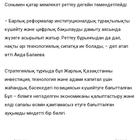
Сонымен қатар мемлекет реттеу деңгейін төмендетпейді.
– Барлық реформалар институционалдық тұрақтылықты
күшейту және цифрлық бақылауды дамыту аясында
жүзеге асырылып жатыр. Реттеу бұрынғыдан да дәл,
нақты әрі технологиялық сипатқа ие болады, – деп атап
өтті Аида Балаева.
Стратегиялық тұрғыда бұл Жарлық Қазақстанның
инвестиция, технология және адами капитал үшін
жаһандық бәсекедегі позициясын күшейтуге бағытталған.
Бұл – білімге негізделген экономиканы қалыптастыру және
елдің сапалы өсімін қамтамасыз етуге бағытталған
ауқымды міндеттің бір бөлігі.