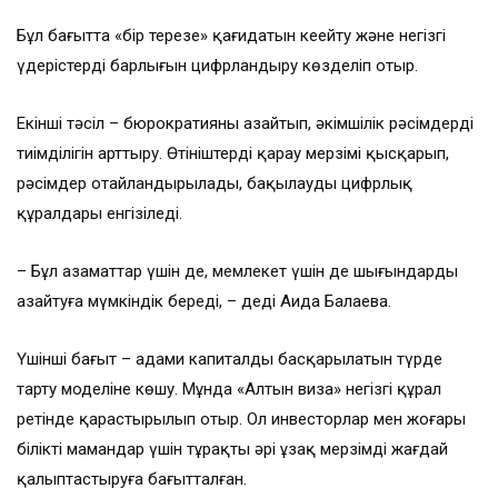
Бұл бағытта «бір терезе» қағидатын кеңейту және негізгі
үдерістердің барлығын цифрландыру көзделіп отыр.
Екінші тәсіл – бюрократияны азайтып, әкімшілік рәсімдердің
тиімділігін арттыру. Өтініштерді қарау мерзімі қысқарып,
рәсімдер оңтайландырылады, бақылаудың цифрлық
құралдары енгізіледі.
– Бұл азаматтар үшін де, мемлекет үшін де шығындарды
азайтуға мүмкіндік береді, – деді Аида Балаева.
Үшінші бағыт – адами капиталды басқарылатын түрде
тарту моделіне көшу. Мұнда «Алтын виза» негізгі құрал
ретінде қарастырылып отыр. Ол инвесторлар мен жоғары
білікті мамандар үшін тұрақты әрі ұзақ мерзімді жағдай
қалыптастыруға бағытталған.