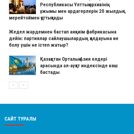
Республикасы Ұлттық архивінің
ұжымы мен ардагерлерін 20 жылдық
мерейтоймен құттықтады
Жедел жәрдемнен бастап аяқкиім фабрикасына
дейін: партиялар сайлаушылардың қолдауына ие
болу үшін не істеп жатыр?
Қазақстан Орталық Азия елдері
арасында әл-ауқат индексінде көш
бастады
САЙТ ТУРАЛЫ