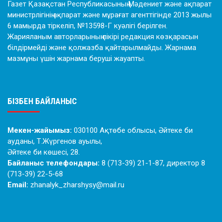
Газет Қазақстан Республикасының Мәдениет және ақпарат
министрлігінің ақпарат және мұрағат агенттігінде 2013 жылы
6 мамырда тіркеліп, №13598-Г куәлігі берілген.
Жарияланым авторларының пікірі редакция көзқарасын
білдірмейді және қолжазба қайтарылмайды. Жарнама
мазмұны үшін жарнама беруші жауапты.
БІЗБЕН БАЙЛАНЫС
Мекен-жайымыз:
030100 Ақтөбе облысы, Әйтеке би
ауданы, Т.Жүргенов ауылы,
Әйтеке би көшесі, 28.
Байланыс телефондары:
8 (713-39) 21-1-87, директор 8
(713-39) 22-5-68
Email:
zhanalyk_zharshysy@mail.ru