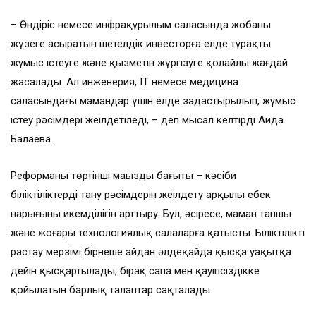
– Өндіріс немесе инфрақұрылым саласында жобаны
жүзеге асыратын шетелдік инвесторға елде тұрақты
жұмыс істеуге және қызметін жүргізуге қолайлы жағдай
жасалады. Ал инженерия, IT немесе медицина
саласындағы мамандар үшін елде заңдастырылып, жұмыс
істеу рәсімдері жеңілдетіледі, – деп мысал келтірді Аида
Балаева.
Реформаның төртінші маңызды бағыты – кәсіби
біліктіліктерді тану рәсімдерін жеңілдету арқылы еңбек
нарығының икемділігін арттыру. Бұл, әсіресе, маман тапшы
және жоғары технологиялық салаларға қатысты. Біліктілікті
растау мерзімі бірнеше айдан әлдеқайда қысқа уақытқа
дейін қысқартылады, бірақ сапа мен қауіпсіздікке
қойылатын барлық талаптар сақталады.