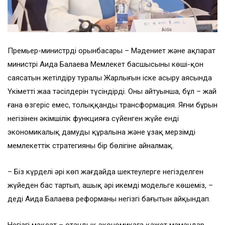
Премьер-министрдің орынбасары – Мәдениет және ақпарат
министрі Аида Балаева Мемлекет басшысының көші-қон
саясатын жетілдіру туралы Жарлығын іске асыру аясында
Үкіметтің жаңа тәсілдерін түсіндірді. Оның айтуынша, бұл – жай
ғана өзгеріс емес, толыққанды трансформация. Яғни бұрын
негізінен әкімшілік функцияға сүйенген жүйе енді
экономикалық дамудың құралына және ұзақ мерзімді
мемлекеттік стратегияның бір бөлігіне айналмақ.
– Біз күрделі әрі көп жағдайда шектеулерге негізделген
жүйеден бас тартып, ашық әрі икемді модельге көшеміз, –
деді Аида Балаева реформаның негізгі бағытын айқындап.