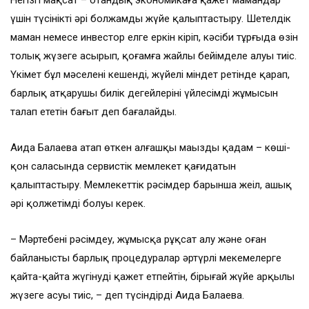
Негізгі мақсат – отандық экономикаға қажет мамандар
үшін түсінікті әрі болжамды жүйе қалыптастыру. Шетелдік
маман немесе инвестор елге еркін кіріп, кәсіби тұрғыда өзін
толық жүзеге асырып, қоғамға жайлы бейімделе алуы тиіс.
Үкімет бұл мәселені кешенді, жүйелі міндет ретінде қарап,
барлық атқарушы билік деңгейлерінің үйлесімді жұмысын
талап ететін бағыт деп бағалайды.
Аида Балаева атап өткен алғашқы маңызды қадам – көші-
қон саласында сервистік мемлекет қағидатын
қалыптастыру. Мемлекеттік рәсімдер барынша жеңіл, ашық
әрі қолжетімді болуы керек.
– Мәртебені рәсімдеу, жұмысқа рұқсат алу және оған
байланысты барлық процедуралар әртүрлі мекемелерге
қайта-қайта жүгінуді қажет етпейтін, бірыңғай жүйе арқылы
жүзеге асуы тиіс, – деп түсіндірді Аида Балаева.