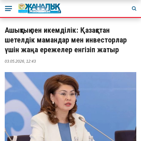
Ашықтық пен икемділік: Қазақстан
шетелдік мамандар мен инвесторлар
үшін жаңа ережелер енгізіп жатыр
03.05.2026, 12:43