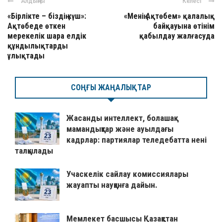
Алдыңғы
Келесі
«Бірлікте – біздің күш»:
«Менің Ақтөбем» қалалық
Ақтөбеде өткен
байқауына өтінім
мерекелік шара елдік
қабылдау жалғасуда
құндылықтарды
ұлықтады
СОҢҒЫ ЖАҢАЛЫҚТАР
Жасанды интеллект, болашақ
мамандықтар және ауылдағы
кадрлар: партиялар теледебатта нені
талқылады
Учаскелік сайлау комиссиялары
жауапты науқанға дайын.
Мемлекет басшысы Қазақстан