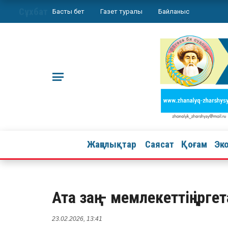
Сұхбат
Басты бет
Газет туралы
Байланыс
Жаңалықтар
Саясат
Қоғам
Эк
Ата заң – мемлекеттің ірге
23.02.2026, 13:41