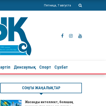
Пятница, 7 августа
тәртіп
Денсаулық
Спорт
Сұхбат
СОҢҒЫ ЖАҢАЛЫҚТАР
Жасанды интеллект, болашақ