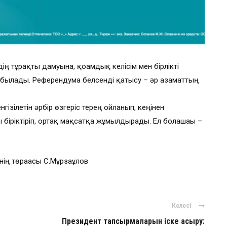
ң тұрақты дамуына, қоғамдық келісім мен бірлікті
табылады. Референдумға белсенді қатысу – әр азаматтың
гізілетін әрбір өзгеріс терең ойланып, кеңінен
 біріктіріп, ортақ мақсатқа жұмылдырады. Ел болашағы –
нің төрағасы С.Мұрзағұлов
Келесі
Президент тапсырмаларын іске асыру: