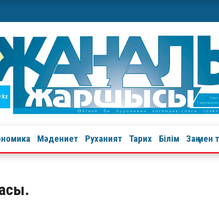
ономика
Мәдениет
Руханият
Тарих
Білім
Заң мен 
тасы.