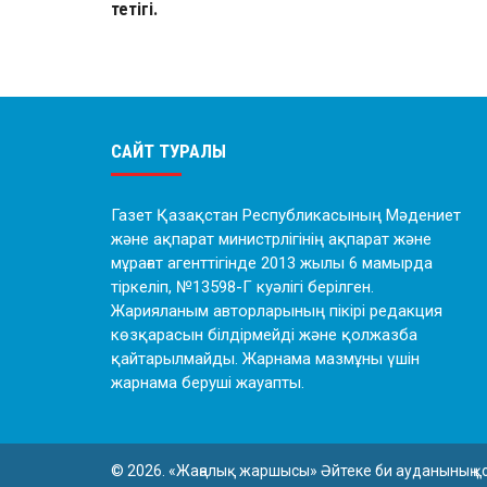
тетігі.
САЙТ ТУРАЛЫ
Газет Қазақстан Республикасының Мәдениет
және ақпарат министрлігінің ақпарат және
мұрағат агенттігінде 2013 жылы 6 мамырда
тіркеліп, №13598-Г куәлігі берілген.
Жарияланым авторларының пікірі редакция
көзқарасын білдірмейді және қолжазба
қайтарылмайды. Жарнама мазмұны үшін
жарнама беруші жауапты.
© 2026. «Жаңалық жаршысы» Әйтеке би ауданының қ