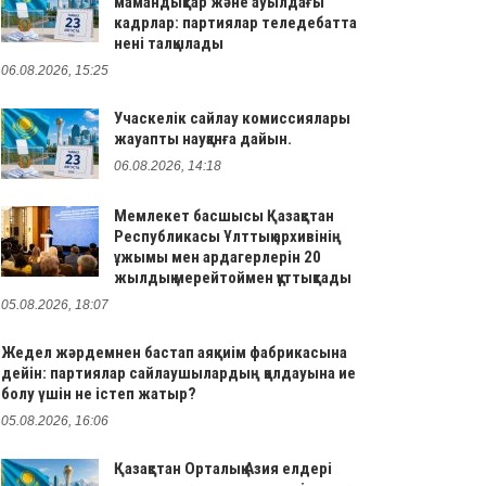
мамандықтар және ауылдағы
кадрлар: партиялар теледебатта
нені талқылады
06.08.2026, 15:25
Учаскелік сайлау комиссиялары
жауапты науқанға дайын.
06.08.2026, 14:18
Мемлекет басшысы Қазақстан
Республикасы Ұлттық архивінің
ұжымы мен ардагерлерін 20
жылдық мерейтоймен құттықтады
05.08.2026, 18:07
Жедел жәрдемнен бастап аяқкиім фабрикасына
дейін: партиялар сайлаушылардың қолдауына ие
болу үшін не істеп жатыр?
05.08.2026, 16:06
Қазақстан Орталық Азия елдері