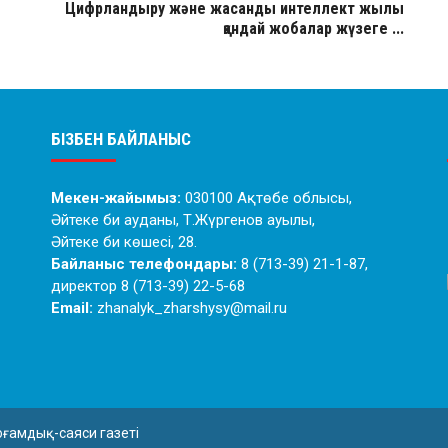
Цифрландыру және жасанды интеллект жылы
қандай жобалар жүзеге ...
БІЗБЕН БАЙЛАНЫС
Мекен-жайымыз:
030100 Ақтөбе облысы,
Әйтеке би ауданы, Т.Жүргенов ауылы,
Әйтеке би көшесі, 28.
Байланыс телефондары:
8 (713-39) 21-1-87,
директор 8 (713-39) 22-5-68
Email:
zhanalyk_zharshysy@mail.ru
оғамдық-саяси газеті