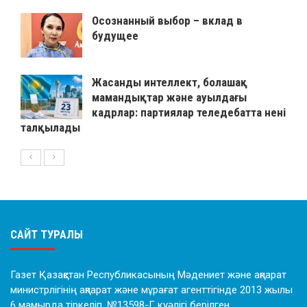
Осознанный выбор – вклад в
будущее
Жасанды интеллект, болашақ
мамандықтар және ауылдағы
кадрлар: партиялар теледебатта нені
талқылады
САЙТ ТУРАЛЫ
Газет Қазақстан Республикасының Мәдениет және ақпарат
министрлігінің ақпарат және мұрағат агенттігінде 2013 жылы
6 мамырда тіркеліп, №13598-Г куәлігі берілген.