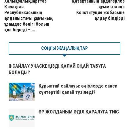
Халықаралық шарттар
Қазақстанның ардагерлер
Қазақстан
қауымы жаңа
Республикасының
Конституция жобасына
қолданыстағы құқығының
қолдау білдірді
құрамдас бөлігі болып
қала береді – ...
СОҢҒЫ ЖАҢАЛЫҚТАР
ӨЗ САЙЛАУ УЧАСКЕҢІЗДІ ҚАЛАЙ ОҢАЙ ТАБУҒА
БОЛАДЫ?
Құрылтай сайлауы: өңірлерде саяси
күнтәртібі қалай түзіледі?
ӘР ЖОЛДАНЫМ ӘДІЛ ҚАРАЛУҒА ТИІС