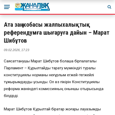
Ата заң жобасы жалпыхалықтық
референдумға шығаруға дайын – Марат
Шибұтов
09.02.2026, 17:23
Саясаттанушы Марат Шибұтов болашақ бірпалаталы
Парламент – Құрылтайды тарату мүмкіндігі туралы
конституциялық норманы неғұрлым егжей-тегжейлі
тұжырымдауды ұсынды. Ол өз пікірін Конституциялық
реформа жөніндегі комиссияның оныншы отырысында
білдірді.
Марат Шибұтов Құрылтай бірқатар жоғары лауазымды