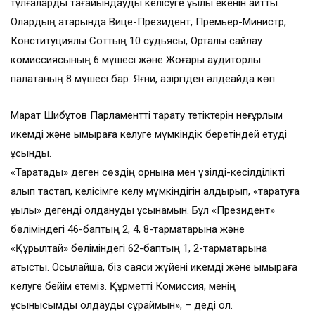
тұлғаларды тағайындауды келісуге құқылы екенін айтты.
Олардың қатарында Вице-Президент, Премьер-Министр,
Конституциялық Соттың 10 судьясы, Орталық сайлау
комиссиясының 6 мүшесі және Жоғары аудиторлық
палатаның 8 мүшесі бар. Яғни, қазіргіден әлдеқайда көп.
Марат Шибұтов Парламентті тарату тетіктерін неғұрлым
икемді және ымыраға келуге мүмкіндік беретіндей етуді
ұсынды.
«Таратады» деген сөздің орнына мен үзілді-кесілділікті
алып тастап, келісімге келу мүмкіндігін қалдырып, «таратуға
құқылы» дегенді қолдануды ұсынамын. Бұл «Президент»
бөліміндегі 46-баптың 2, 4, 8-тармақтарына және
«Құрылтай» бөліміндегі 62-баптың 1, 2-тармақтарына
қатысты. Осылайша, біз саяси жүйені икемді және ымыраға
келуге бейім етеміз. Құрметті Комиссия, менің
ұсынысымды қолдауды сұраймын», – деді ол.