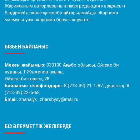
Жарияланым авторларының пікірі редакция көзқарасын
білдірмейді және қолжазба қайтарылмайды. Жарнама
мазмұны үшін жарнама беруші жауапты.
БІЗБЕН БАЙЛАНЫС
Мекен-жайымыз:
030100 Ақтөбе облысы, Әйтеке би
ауданы, Т.Жүргенов ауылы,
Әйтеке би көшесі, 28.
Байланыс телефондары:
8 (713-39) 21-1-87, директор 8
(713-39) 22-5-68
Email:
zhanalyk_zharshysy@mail.ru
БІЗ ӘЛЕУМЕТТІК ЖЕЛІЛЕРДЕ