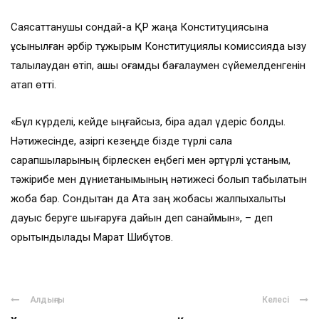
Саясаттанушы сондай-ақ ҚР жаңа Конституциясына
ұсынылған әрбір тұжырым Конституциялық комиссияда қызу
талқылаудан өтіп, ашық қоғамдық бағалаумен сүйемелденгенін
атап өтті.
«Бұл күрделі, кейде ыңғайсыз, бірақ адал үдеріс болды.
Нәтижесінде, қазіргі кезеңде бізде түрлі сала
сарапшыларының бірлескен еңбегі мен әртүрлі ұстаным,
тәжірибе мен дүниетанымының нәтижесі болып табылатын
жоба бар. Сондықтан да Ата заң жобасы жалпыхалықтық
дауыс беруге шығаруға дайын деп санаймын», – деп
қорытындылады Марат Шибұтов.
Алдыңғы
Келесі