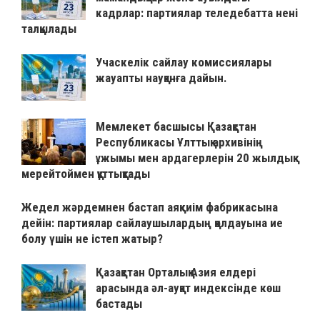
кадрлар: партиялар теледебатта нені
талқылады
Учаскелік сайлау комиссиялары
жауапты науқанға дайын.
Мемлекет басшысы Қазақстан
Республикасы Ұлттық архивінің
ұжымы мен ардагерлерін 20 жылдық
мерейтоймен құттықтады
Жедел жәрдемнен бастап аяқкиім фабрикасына
дейін: партиялар сайлаушылардың қолдауына ие
болу үшін не істеп жатыр?
Қазақстан Орталық Азия елдері
арасында әл-ауқат индексінде көш
бастады