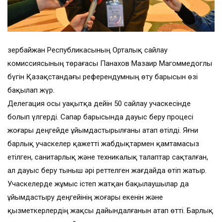
Әзербайжан Республикасының Орталық сайлау
комиссиясының төрағасы Панахов Мазаир Магоммедоглы
бүгін Қазақстандағы референдумның өту барысын өзі
бақылап жүр.
Делегация осы уақытқа дейін 50 сайлау учаскесінде
болып үлгерді. Сапар барысында дауыс беру процесі
жоғары деңгейде ұйымдастырылғаны атап өтілді. Яғни
барлық учаскелер қажетті жабдықтармен қамтамасыз
етілген, санитарлық және техникалық талаптар сақталған,
ал дауыс беру тыныш әрі реттелген жағдайда өтіп жатыр.
Учаскелерде жұмыс істеп жатқан бақылаушылар да
ұйымдастыру деңгейінің жоғары екенін және
қызметкерлердің жақсы дайындалғанын атап өтті. Барлық