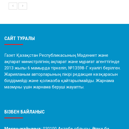
САЙТ ТУРАЛЫ
Газет Қазақстан Республикасының Мәдениет және
ақпарат министрлігінің ақпарат және мұрағат агенттігінде
2013 жылы 6 мамырда тіркеліп, №13598-Г куәлігі берілген.
Жарияланым авторларының пікірі редакция көзқарасын
білдірмейді және қолжазба қайтарылмайды. Жарнама
мазмұны үшін жарнама беруші жауапты.
БІЗБЕН БАЙЛАНЫС
Мекен-жайымыз:
030100 Ақтөбе облысы, Әйтеке би