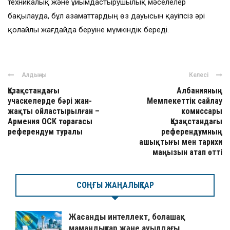
техникалық және ұйымдастырушылық мәселелер
бақылауда, бұл азаматтардың өз дауысын қауіпсіз әрі
қолайлы жағдайда беруіне мүмкіндік береді.
Алдыңғы
Келесі
Қазақстандағы
Албанияның
учаскелерде бәрі жан-
Мемлекеттік сайлау
жақты ойластырылған –
комиссары
Армения ОСК төрағасы
Қазақстандағы
референдум туралы
референдумның
ашықтығы мен тарихи
маңызын атап өтті
СОҢҒЫ ЖАҢАЛЫҚТАР
Жасанды интеллект, болашақ
мамандықтар және ауылдағы