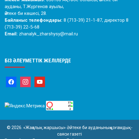
ауданы, Т.Жүргенов ауылы,
Әйтеке би көшесі, 28.
Байланыс телефондары:
8 (713-39) 21-1-87, директор 8
(713-39) 22-5-68
Email:
zhanalyk_zharshysy@mail.ru
БІЗ ӘЛЕУМЕТТІК ЖЕЛІЛЕРДЕ
© 2026. «Жаңалық жаршысы» Әйтеке би ауданының қоғамдық-
саяси газеті