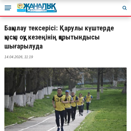
Бақылау тексерісі: Қарулы күштерде
қысқы оқу кезеңінің қорытындысы
шығарылуда
14.04.2026, 11:19