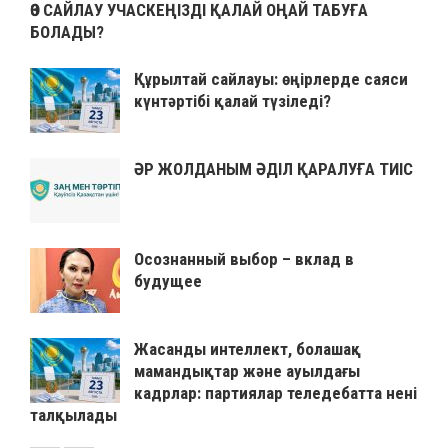
ӨЗ САЙЛАУ УЧАСКЕҢІЗДІ ҚАЛАЙ ОҢАЙ ТАБУҒА
БОЛАДЫ?
Құрылтай сайлауы: өңірлерде саяси
күнтәртібі қалай түзіледі?
ӘР ЖОЛДАНЫМ ӘДІЛ ҚАРАЛУҒА ТИІС
Осознанный выбор – вклад в
будущее
Жасанды интеллект, болашақ
мамандықтар және ауылдағы
кадрлар: партиялар теледебатта нені
талқылады