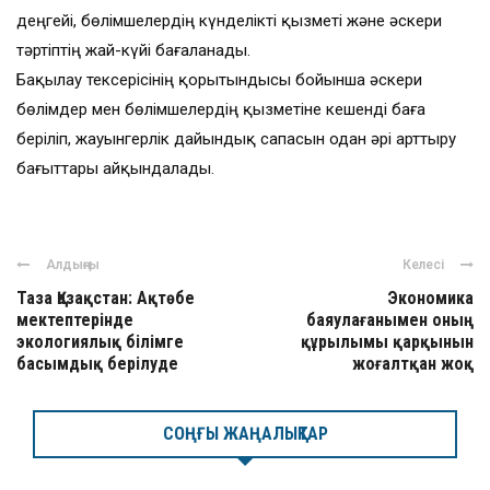
деңгейі, бөлімшелердің күнделікті қызметі және әскери
тәртіптің жай-күйі бағаланады.
Бақылау тексерісінің қорытындысы бойынша әскери
бөлімдер мен бөлімшелердің қызметіне кешенді баға
беріліп, жауынгерлік дайындық сапасын одан әрі арттыру
бағыттары айқындалады.
Алдыңғы
Келесі
Таза Қазақстан: Ақтөбе
Экономика
мектептерінде
баяулағанымен оның
экологиялық білімге
құрылымы қарқынын
басымдық берілуде
жоғалтқан жоқ
СОҢҒЫ ЖАҢАЛЫҚТАР