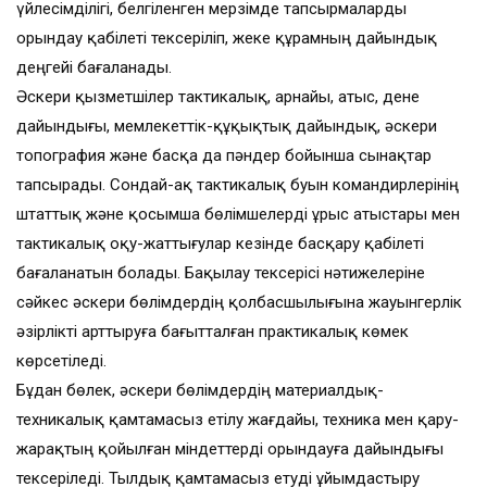
үйлесімділігі, белгіленген мерзімде тапсырмаларды
орындау қабілеті тексеріліп, жеке құрамның дайындық
деңгейі бағаланады.
Әскери қызметшілер тактикалық, арнайы, атыс, дене
дайындығы, мемлекеттік-құқықтық дайындық, әскери
топография және басқа да пәндер бойынша сынақтар
тапсырады. Сондай-ақ тактикалық буын командирлерінің
штаттық және қосымша бөлімшелерді ұрыс атыстары мен
тактикалық оқу-жаттығулар кезінде басқару қабілеті
бағаланатын болады. Бақылау тексерісі нәтижелеріне
сәйкес әскери бөлімдердің қолбасшылығына жауынгерлік
әзірлікті арттыруға бағытталған практикалық көмек
көрсетіледі.
Бұдан бөлек, әскери бөлімдердің материалдық-
техникалық қамтамасыз етілу жағдайы, техника мен қару-
жарақтың қойылған міндеттерді орындауға дайындығы
тексеріледі. Тылдық қамтамасыз етуді ұйымдастыру