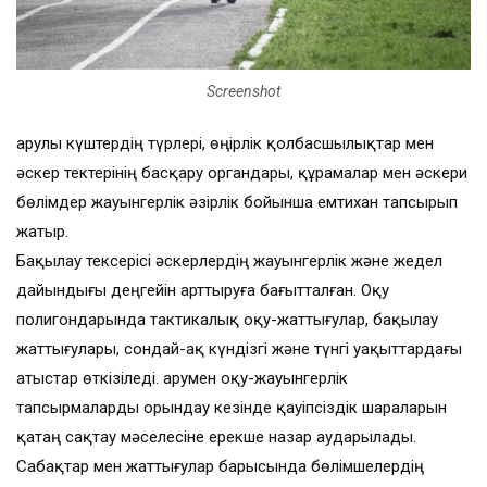
Screenshot
Қарулы күштердің түрлері, өңірлік қолбасшылықтар мен
әскер тектерінің басқару органдары, құрамалар мен әскери
бөлімдер жауынгерлік әзірлік бойынша емтихан тапсырып
жатыр.
Бақылау тексерісі әскерлердің жауынгерлік және жедел
дайындығы деңгейін арттыруға бағытталған. Оқу
полигондарында тактикалық оқу-жаттығулар, бақылау
жаттығулары, сондай-ақ күндізгі және түнгі уақыттардағы
атыстар өткізіледі. Қарумен оқу-жауынгерлік
тапсырмаларды орындау кезінде қауіпсіздік шараларын
қатаң сақтау мәселесіне ерекше назар аударылады.
Сабақтар мен жаттығулар барысында бөлімшелердің