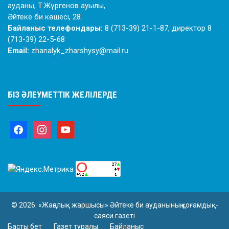
ауданы, Т.Жүргенов ауылы,
Әйтеке би көшесі, 28.
Байланыс телефондары:
8 (713-39) 21-1-87, директор 8
(713-39) 22-5-68
Email:
zhanalyk_zharshysy@mail.ru
БІЗ ӘЛЕУМЕТТІК ЖЕЛІЛЕРДЕ
© 2026. «Жаңалық жаршысы» Әйтеке би ауданының қоғамдық-
саяси газеті
Басты бет
Газет туралы
Байланыс