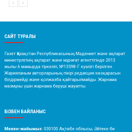
САЙТ ТУРАЛЫ
Газет Қазақстан Республикасының Мәдениет және ақпарат
министрлігінің ақпарат және мұрағат агенттігінде 2013
жылы 6 мамырда тіркеліп, №13598-Г куәлігі берілген.
Жарияланым авторларының пікірі редакция көзқарасын
білдірмейді және қолжазба қайтарылмайды. Жарнама
мазмұны үшін жарнама беруші жауапты.
БІЗБЕН БАЙЛАНЫС
Мекен-жайымыз:
030100 Ақтөбе облысы, Әйтеке би