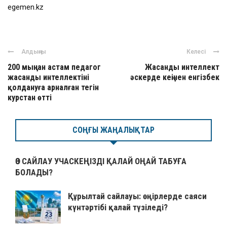
egemen.kz
Алдыңғы
Келесі
200 мыңнан астам педагог
Жасанды интеллект
жасанды интеллектіні
әскерде кеңінен енгізбек
қолдануға арналған тегін
курстан өтті
СОҢҒЫ ЖАҢАЛЫҚТАР
ӨЗ САЙЛАУ УЧАСКЕҢІЗДІ ҚАЛАЙ ОҢАЙ ТАБУҒА
БОЛАДЫ?
Құрылтай сайлауы: өңірлерде саяси
күнтәртібі қалай түзіледі?