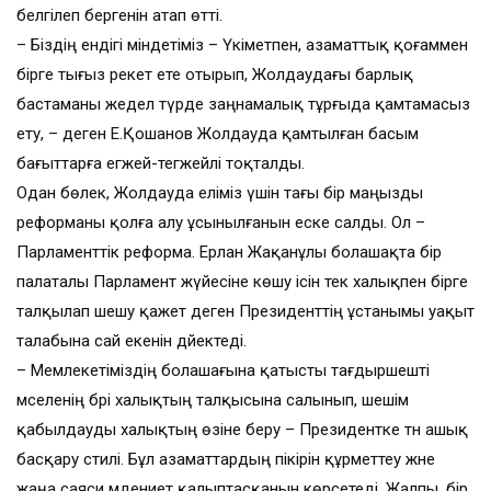
белгілеп бергенін атап өтті.
– Біздің ендігі міндетіміз – Үкіметпен, азаматтық қоғаммен
бірге тығыз әрекет ете отырып, Жолдаудағы барлық
бастаманы жедел түрде заңнамалық тұрғыда қамтамасыз
ету, – деген Е.Қошанов Жолдауда қамтылған басым
бағыттарға егжей-тегжейлі тоқталды.
Одан бөлек, Жолдауда еліміз үшін тағы бір маңызды
реформаны қолға алу ұсынылғанын еске салды. Ол –
Парламенттік реформа. Ерлан Жақанұлы болашақ­та бір
палаталы Парламент жүйесіне көшу ісін тек халықпен бірге
талқылап шешу қажет деген Президенттің ұстанымы уақыт
талабына сай екенін дәйектеді.
– Мемлекетіміздің бола­шағына қатысты тағдыршеш­ті
мәселенің бәрі халықтың талқысына салынып, шешім
қабылдауды халықтың өзіне беру – Президентке тән ашық
басқару стилі. Бұл азаматтардың пікірін құрметтеу және
жаңа саяси мәдениет қалыптасқа­нын көрсетеді. Жалпы, бір