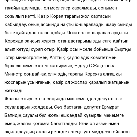
тағайындалмады, ол мәселелер қаралмады, сонымен
созылып кетті. Қазір Корея тарапы жол картасын
қабылдау, оның аясында нақты іс-шараларды жазу сынды
бізге қайтадан талап қойды. Яғни сол іс-шаралар арқылы
Кореяда заңсыз жүрген отандастарымызды елге қайтып
алып кетуді сұрап отыр. Қазір осы мәселе бойынша Сыртқы
істер министрлігімен, Ұлттық қауіпсіздік комитетімен
бірлесіп жұмыс істеп жатырмыз, – деді С.Жақыпова.
Министр сондай-ақ еліміздің тарапы Кореяға алғашқы
жоспарын ұсынғанын, қазір ол жоспар қаралып жатқанын
жеткізді.
Жалпы отырыстың соңында мәжілісмендер депутаттық
сауалдарын жолдады. Сөз баста­ған депутат Ермұрат
Бапидің сауалы бұл жолы ешқандай құзырлы меке­меге
емес, жалпы қоғамға бағыт­талды. Яғни ол ағайынмен
ақыл­дасу­дың амалы ретінде ертеңгі ұлт мүддесін ойлаған,