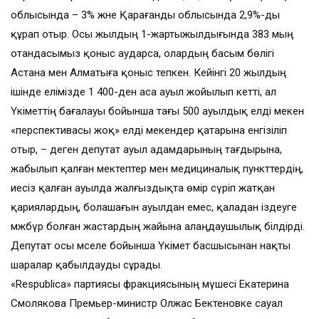
облысында – 3% және Қарағанды облысында 2,9%-ды
құрап отыр. Осы жылдың 1-жартыжылдығында 383 мың
отандасымыз қоныс аударса, олардың басым бөлігі
Астана мен Алматыға қоныс тепкен. Кейінгі 20 жылдың
ішінде елімізде 1 400-ден аса ауыл жойылып кетті, ал
Үкіметтің бағалауы бойынша тағы 500 ауылдық елді мекен
«перспективасы жоқ» елді мекендер қатары­на енгізіліп
отыр, – деген де­путат ауыл адамдарының тағ­дыры­на,
жабылып қалған мектеп­­тер мен медициналық пункт­тер­дің,
иесіз қалған ауылда жалғыз­дықта өмір сүріп жатқан
қария­лардың, болашағын ауылдан емес, қаладан іздеуге
мәж­бүр болған жастардың жайына алаң­даушылық білдірді.
Депутат осы мәселе бойынша Үкімет басшысынан нақты
шаралар қабылдауды сұрады.
«Respublica» партиясы фрак­циясының мүшесі Екатерина
Смолякова Премьер-министр Олжас Бектеновке сауал