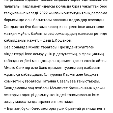
палаталы Парламент идеясы қоғамда біраз уақыттан бері
талқыланып келеді. 2022 жылғы конституциялық реформа
барысында осы бағыттағы алғашқы қадамдар жасалды.
Сондықтан бұл бас­тама кезең-кезеңімен іске асып келе
жатқан жүйелі, байыпты реформалардың жалғасы ретінде
қабылдануы қажет, – деді Е.Қошанов.
Сөз соңында Мәжіліс төрағасы Президент жүктеген
міндеттерді іске асыру үшін әр депутаттың, әр фракцияның
табанды еңбегі мен қажырлы қызметі қажет екенін айтты.
Мәжіліс банктер және банк қызметі туралы заң жобасын
жұмысқа қабылдады. Ол туралы Қаржы және бюджет
комитетінің төрағасы Татьяна Савельева таныстырды.
Баяндамашы заң жобасы Мемлекет басшысының қаржы
секторын одан әрі дамыту жөніндегі тапсырмасын іске
асыру мақсатында әзірленгенін жеткізді.
– Бұл заң бүкіл банк секторы үшін бірыңғай әрі тиімді негіз