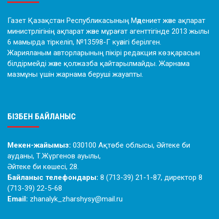
Газет Қазақстан Республикасының Мәдениет және ақпарат
министрлігінің ақпарат және мұрағат агенттігінде 2013 жылы
6 мамырда тіркеліп, №13598-Г куәлігі берілген.
Жарияланым авторларының пікірі редакция көзқарасын
білдірмейді және қолжазба қайтарылмайды. Жарнама
мазмұны үшін жарнама беруші жауапты.
БІЗБЕН БАЙЛАНЫС
Мекен-жайымыз:
030100 Ақтөбе облысы, Әйтеке би
ауданы, Т.Жүргенов ауылы,
Әйтеке би көшесі, 28.
Байланыс телефондары:
8 (713-39) 21-1-87, директор 8
(713-39) 22-5-68
Email:
zhanalyk_zharshysy@mail.ru