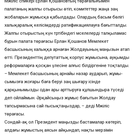
Мәжіліс спикері Ерлан Қошановтың төрағалығымен
палатаның жалпы отырысы өтіп, комитеттер жаңа заң
жобаларын жұмысқа қабылдады. Олардың басым бөлігі
халықаралық келісімдерді ратификациялауға бағытталды.
Жалпы отырыстың күн тәртібіндегі мәселелерді тал­қыламас
бұрын палата төра­ғасы Ерлан Қошанов Мемлекет
басшысының халыққа арнаған Жолдауының маңызын атап
өтті. Президенттің депутаттық корпус жұмысына, ауқымды
реформаларға қосқан үлесіне алғыс білдіргеніне тоқталды.
– Мемлекет басшысының арнайы назар аударып, жұмы­
сымызға жоғары баға беруі заң шығару ісінде
қарқынымызды одан ары арттыруға құлшын­дыра түседі
деп ойлаймын. Әрқайсыңыз жұмыс бағытын Жолдау
тапсырмасына сай пысықтаңыздар, – деді Мәжіліс
төрағасы.
Сондай-ақ ол Президент маңызды бастамалар көтеріп,
алдағы жұмыстың аясын ай­қындап, нақты мерзімін