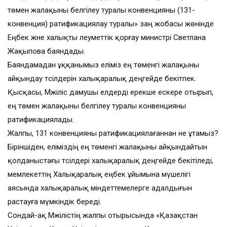
төмен жалақыны белгі­леу туралы конвенцияны (131-
конвенция) ратификациялау туралы» заң жобасы жөнінде
Еңбек және халықты әлеуметтік қорғау министрі Светлана
Жақыпова баяндады.
Баяндамадан ұққанымыз еліміз ең төменгі жалақыны
айқындау тәсілдерін халықара­лық деңгейде бекітпек.
Қысқасы, Мәжіліс дамушы елдерді ерекше ескере отырып,
ең төмен жалақыны белгілеу туралы конвенцияны
ратификациялады.
Жалпы, 131 конвенцияны ратификациялағаннан не ұтамыз?
Біріншіден, еліміздің ең төменгі жалақыны айқындай­тын
қолданыстағы тәсілдері халықаралық деңгейде бекіті­леді,
мемлекеттің Халықаралық еңбек ұйымына мүшелігі
аясында халықаралық міндеттемелерге адалдығын
растауға мүмкіндік береді.
Сондай-ақ Мәжілістің жалпы отырысында «Қазақстан