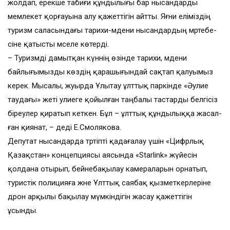
жолдап, ерекше табиғи құндылығы бар нысан­дарды
мемлекет қорғауына алу қа­жеттігін айтты. Яғни елі­міз­дің
туризм саласындағы тари­хи-мәдени нысандардың мәрте­бе­
сіне қатысты мәселе көтерді.
– Туризмді дамытқан күннің өзінде тарихи, мәдени
байлығы­мызды көздің қарашығындай сақтап қалуымыз
керек. Мысалы, жуырда Ұлытау ұлттық паркінде «Әулие
таудағы» жеті әулиеге қойыл­ған таңбалы тастарды белгі­сіз
біреулер қиратып кеткен. Бұл – ұлттық құндылыққа жасал­
ған қиянат, – деді Е.Смолякова.
Депутат нысандарда тәртіпті қадағалау үшін «Цифрлық
Қазақстан» концепциясы аясында «Starlink» жүйесін
қолдана отырып, бейнебақылау камераларын орнатып,
туристік полицияға және Ұлттық саябақ қызметкерлеріне
дрон арқылы бақылау мүмкіндігін жасау қажеттігін
ұсынды.