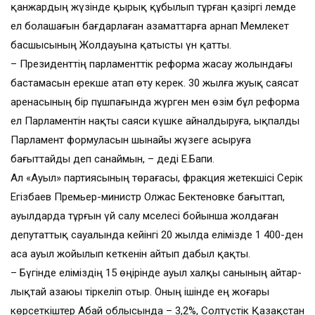
қан­жар­дың жүзінде қырық құбы­лып тұрған қазіргі әлемде
ел бо­ла­шағын бағдарлаған азамат­тар­ға арнап Мемлекет
басшысы­ның Жолдауына қатысты үн қатты.
– Президенттің парламенттік реформа жасау жолындағы
бастамасын ерекше атап өту керек. 30 жылға жуық саясат
аренасының бір пұшпағында жүрген мен өзім бұл реформа
ел Парламентін нақты саяси күшке айналдыруға, ықпалды
Парламент формуласын шынайы жүзеге асыруға
бағыттайды деп санаймын, – деді Е.Бапи.
Ал «Ауыл» партиясының төр­ағасы, фракция жетекшісі Серік
Егізбаев Премьер-министр Олжас Бектеновке бағыттап,
ауыл­­дарда тұрғын үй салу мәсе­лесі бойынша жолдаған
депу­таттық сауалында кейінгі 20 жыл­да елімізде 1 400-ден
аса ауыл жойылып кеткенін айтып дабыл қақты.
– Бүгінде еліміздің 15 өңірін­де ауыл халқы санының айтар­
лықтай азаюы тіркеліп отыр. Оның ішінде ең жоғары
көрсет­кіштер Абай облысында – 3,2%, Солтүстік Қазақстан