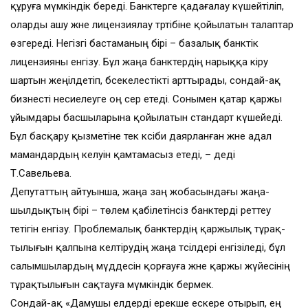
құруға мүмкіндік береді. Банктерге қадағалау күшейтіліп,
оларды ашу және лицензиялау тәртібіне қойылатын талаптар
өзгереді. Негізгі бастаманың бірі – базалық банктік
лицензияны енгізу. Бұл жаңа банк­тердің нарыққа кіру
шартын жеңілдетіп, бәсекелестікті арттырады, сондай-ақ
бизнесті несиелеуге оң әсер етеді. Сонымен қатар қаржы
ұйымдары басшыларына қойылатын стандарт күшейеді.
Бұл басқару қызметіне тек кәсіби даярлан­ған және адал
мамандардың келуін қамтамасыз етеді, – деді
Т.Савельева.
Депутаттың айтуынша, жаңа заң жобасындағы жаңа­
шылдықтың бірі – төлем қабілетінсіз банктерді реттеу
тетігін енгізу. Проблемалық банк­тердің қаржылық тұрақ­
тылығын қалпына келтіру­дің жаңа тәсілдері енгізіледі, бұл
салымшылардың мүддесін қорғауға және қаржы жүйесінің
тұрақтылығын сақтауға мүм­кіндік бермек.
Сондай-ақ «Дамушы елдерді ерекше ескере отырып, ең