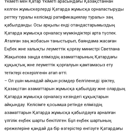
Үкіметі мен Қатар Үкіметі арасындағы Қазақстаннан
келген жұмыскерлерді Қатарда жұмысқа орналастыруды
реттеу туралы келісімді ратификациялау туралы» заң
қабылданды. Осы арқылы енді отандастарымыздың
Қатарда жұмысқа орналасу мүмкіндіктері арта түспек.
Аталған заң жобасын таныс­тырып, баяндама жасаған
Еңбек және халықты әлеуметтік қор­ғау министрі Светлана
Жақыпова заңда еліміздің азамат­тары­ның Қатардағы
құқықтық және әлеуметтік қорғалуын қам­тамасыз ету
тетіктері ескеріл­генін атап өтті.
– Ол үшін мынадай айқын рәсімдер белгіленеді: іріктеу,
Қазақстан азаматтарын жұмысқа қабылдау және олардың
Қатарда жұмысқа орналасу кезіндегі құқықтарын
айқындау. Келісімге қосымша ретінде еліміздің
азаматтарын Қатарда жұмысқа қабыл­дауға арналған
үлгілік еңбек шарты бекітілген. Бұл еңбек шартының
ережелеріне қан­дай да бір өзгерістер енгізуге Қатар­дағы