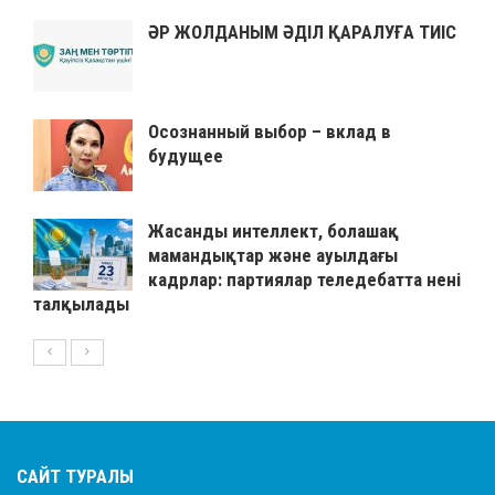
ӘР ЖОЛДАНЫМ ӘДІЛ ҚАРАЛУҒА ТИІС
Осознанный выбор – вклад в
будущее
Жасанды интеллект, болашақ
мамандықтар және ауылдағы
кадрлар: партиялар теледебатта нені
талқылады
САЙТ ТУРАЛЫ