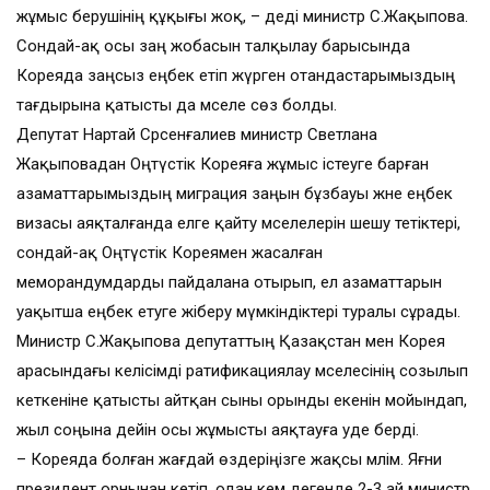
жұмыс берушінің құқы­ғы жоқ, – деді министр С.Жақыпова.
Сондай-ақ осы заң жобасын талқылау барысында
Кореяда заңсыз еңбек етіп жүрген отандастарымыздың
тағдырына қатысты да мәселе сөз болды.
Депутат Нартай Сәрсен­ғалиев министр Светлана
Жақыповадан Оңтүстік Корея­ға жұмыс істеуге барған
азамат­тарымыздың миграция заңын бұзбауы және еңбек
визасы аяқталғанда елге қайту мәселелерін шешу тетік­тері,
сондай-ақ Оңтүстік Корея­мен жасалған
меморандумдарды пайдалана отырып, ел азаматтарын
уақытша еңбек етуге жіберу мүмкіндіктері туралы сұрады.
Министр С.Жақыпова депутаттың Қазақстан мен Корея
арасындағы келісімді ратификациялау мәселесінің созылып
кеткеніне қатысты айтқан сыны орынды екенін мойындап,
жыл соңына дейін осы жұмысты аяқтауға уәде берді.
– Кореяда болған жағдай өздеріңізге жақсы мәлім. Яғни
президент орнынан кетіп, одан кем дегенде 2-3 ай министр