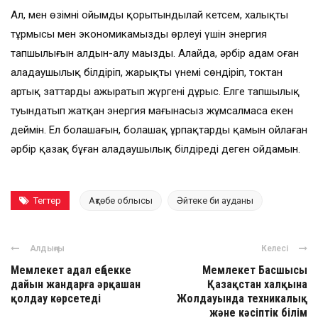
Ал, мен өзімнің ойымды қорытындылай кетсем, халықтың
тұрмысы мен экономикамыздың өрлеуі үшін энергия
тапшылығын алдын-алу маңызды. Алайда, әрбір адам оған
алаңдаушылық білдіріп, жарықты үнемі сөндіріп, токтан
артық заттарды ажыратып жүргені дұрыс. Елге тапшылық
туындатып жатқан энергия мағынасыз жұмсалмаса екен
деймін. Ел болашағын, болашақ ұрпақтардың қамын ойлаған
әрбір қазақ бұған алаңдаушылық білдіреді деген ойдамын.
Тегтер
Ақтөбе облысы
Әйтеке би ауданы
Алдыңғы
Келесі
Мемлекет адал еңбекке
Мемлекет Басшысы
дайын жандарға әрқашан
Қазақстан халқына
қолдау көрсетеді
Жолдауында техникалық
және кәсіптік білім