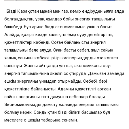
Біздің Қазақстан мұнай мен газ, көмір өндіруден ылғи алда
болғандықтан, ұзақ жылдар бойы энергия тапшылығы
білінбеді. Бұл әрине біздің экономикамыз үшін оң бағыт.
Алайда, қазіргі кезде халықтың өмір сүру деңгейі артты,
қажеттіліктері көбейді. Соған байланысты энергия
тапшылығы белең алуда. Оған басты себеп, жыл сайын
халық санының көбеюі, ірі-ірі кәсіпорындардың өте көптеп
салынуы. Жалпы айтқанда ұлттық экономиканың өсуі
энергия тапшылығына әкеліп соқтыруда. Дамыған заманда
ешкім энергияны үнемдеп отырмайды. Себебі, бәрі
қажеттілікке байланысты. Адамның қажеттілігі артқан
сайын, энергияның тіпті дамуына себепкер болады.
Экономикамызды дамыту жолында энергия тапшылығы
болмау керек. Сондықтан біздің білікті басшылар бұл
мәселеге оң шешім табарына сенемін.