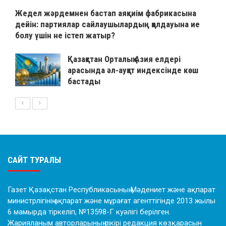
Жедел жәрдемнен бастап аяқкиім фабрикасына
дейін: партиялар сайлаушылардың қолдауына ие
болу үшін не істеп жатыр?
Қазақстан Орталық Азия елдері
арасында әл-ауқат индексінде көш
бастады
САЙТ ТУРАЛЫ
Газет Қазақстан Республикасының Мәдениет және ақпарат
министрлігінің ақпарат және мұрағат агенттігінде 2013 жылы
6 мамырда тіркеліп, №13598-Г куәлігі берілген.
Жарияланым авторларының пікірі редакция көзқарасын