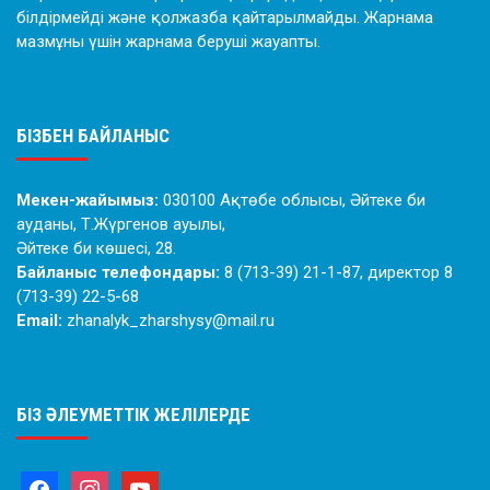
білдірмейді және қолжазба қайтарылмайды. Жарнама
мазмұны үшін жарнама беруші жауапты.
БІЗБЕН БАЙЛАНЫС
Мекен-жайымыз:
030100 Ақтөбе облысы, Әйтеке би
ауданы, Т.Жүргенов ауылы,
Әйтеке би көшесі, 28.
Байланыс телефондары:
8 (713-39) 21-1-87, директор 8
(713-39) 22-5-68
Email:
zhanalyk_zharshysy@mail.ru
БІЗ ӘЛЕУМЕТТІК ЖЕЛІЛЕРДЕ