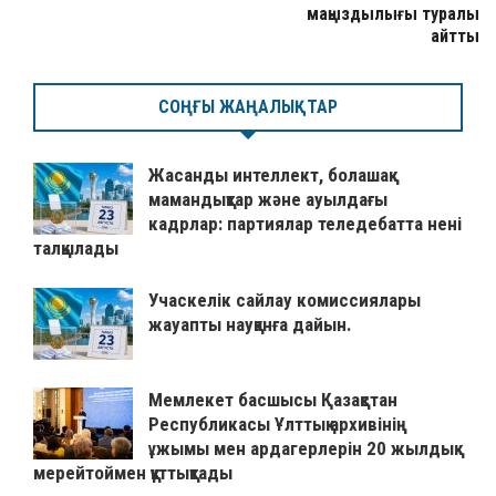
маңыздылығы туралы
айтты
СОҢҒЫ ЖАҢАЛЫҚТАР
Жасанды интеллект, болашақ
мамандықтар және ауылдағы
кадрлар: партиялар теледебатта нені
талқылады
Учаскелік сайлау комиссиялары
жауапты науқанға дайын.
Мемлекет басшысы Қазақстан
Республикасы Ұлттық архивінің
ұжымы мен ардагерлерін 20 жылдық
мерейтоймен құттықтады