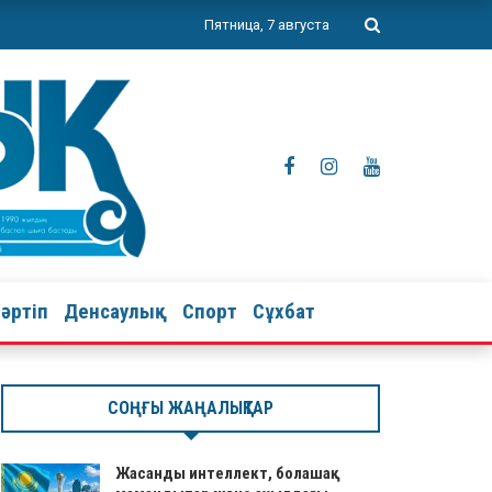
Пятница, 7 августа
тәртіп
Денсаулық
Спорт
Сұхбат
СОҢҒЫ ЖАҢАЛЫҚТАР
Жасанды интеллект, болашақ