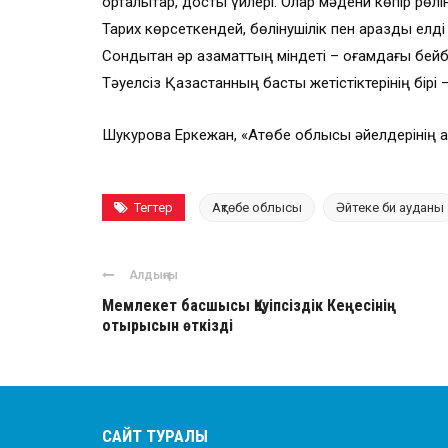
орталықтар, достық үйлері. Олар мәдени көпір рөлін 
Тарих көрсеткендей, бөлінушілік пен араздық елді 
Сондықтан әр азаматтың міндеті – қоғамдағы бейбіт
Тәуелсіз Қазақстанның басты жетістіктерінің бірі
Шукурова Еркежан, «Ақтөбе облысы әйелдерінің агр
Тегтер
Ақтөбе облысы
Әйтеке би ауданы
Алдыңғы
Мемлекет басшысы Қауіпсіздік Кеңесінің
отырысын өткізді
САЙТ ТУРАЛЫ