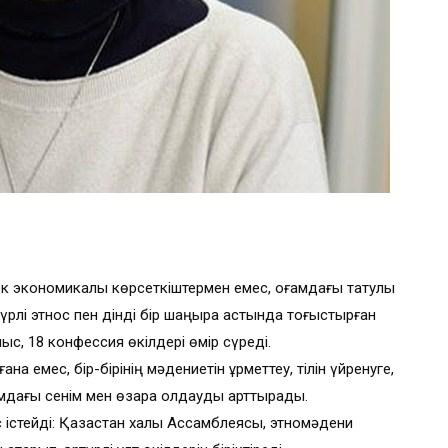
ек экономикалық көрсеткіштермен емес, қоғамдағы татулық
түрлі этнос пен дінді бір шаңырақ астында тоғыстырған
ыс, 18 конфессия өкілдері өмір сүреді.
ғана емес, бір-бірінің мәдениетін құрметтеу, тілін үйренуге,
ғамдағы сенім мен өзара қолдауды арттырады.
 істейді: Қазақстан халқы Ассамблеясы, этномәдени