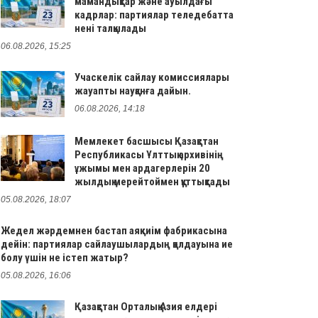
мамандықтар және ауылдағы
кадрлар: партиялар теледебатта
нені талқылады
06.08.2026, 15:25
Учаскелік сайлау комиссиялары
жауапты науқанға дайын.
06.08.2026, 14:18
Мемлекет басшысы Қазақстан
Республикасы Ұлттық архивінің
ұжымы мен ардагерлерін 20
жылдық мерейтоймен құттықтады
05.08.2026, 18:07
Жедел жәрдемнен бастап аяқкиім фабрикасына
дейін: партиялар сайлаушылардың қолдауына ие
болу үшін не істеп жатыр?
05.08.2026, 16:06
Қазақстан Орталық Азия елдері