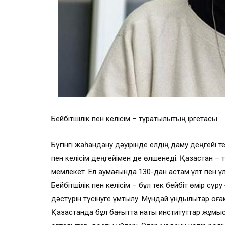
Бейбітшілік пен келісім – тұрақтылықтың іргетасы
Бүгінгі жаһандану дәуірінде елдің даму деңгейі т
пен келісім деңгейімен де өлшенеді. Қазақстан – 
мемлекет. Ел аумағында 130-дан астам ұлт пен ұл
Бейбітшілік пен келісім – бұл тек бейбіт өмір сүру 
дәстүрін түсінуге ұмтылу. Мұндай құндылықтар қо
Қазақстанда бұл бағытта нақты институттар жұмыс