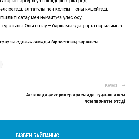
атқарып, әртүрлі ұлт өкілдерін біріктіреді.
әлсіретеді, ал татулық пен келісім – оны күшейтеді.
шілікті сақтау мен нығайтуға үлес қосу.
 – тұрақтылық. Оны сақтау – баршамыздың ортақ парызымыз.
арлық одағы» қоғамдық бірлестігінің төрағасы
Келесі
Астанада әскерилер арасында тұңғыш әлем
чемпионаты өтеді
БІЗБЕН БАЙЛАНЫС