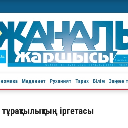
ономика
Мәдениет
Руханият
Тарих
Білім
Заң мен 
– тұрақтылықтың іргетасы