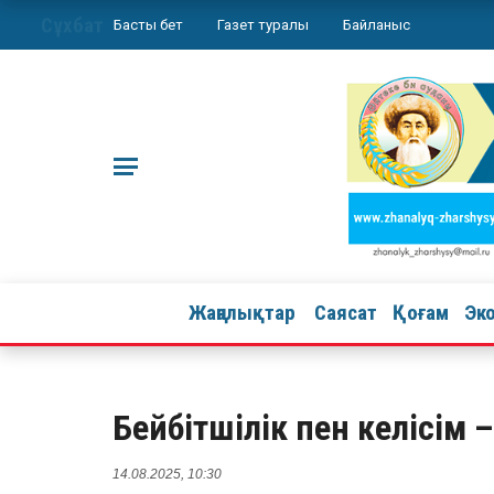
Сұхбат
Басты бет
Газет туралы
Байланыс
Жаңалықтар
Саясат
Қоғам
Эк
Бейбітшілік пен келісім 
14.08.2025, 10:30