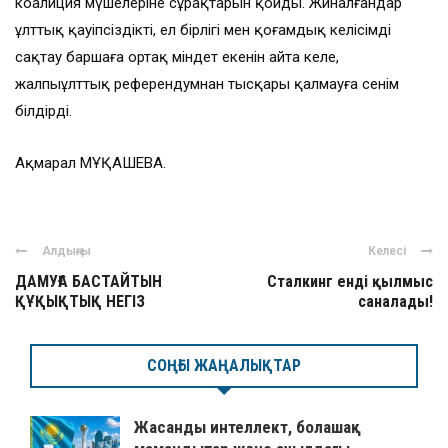
коалиция мүшелеріне сұрақтарын қойды. Жиналғандар
ұлттық қауіпсіздікті, ел бірлігі мен қоғамдық келісімді
сақтау баршаға ортақ міндет екенін айта келе,
жалпыұлттық референдумнан тысқары қалмауға сенім
білдірді.
Ақмарал МҰҚАШЕВА.
Алдыңғы
Келесі
ДАМУҒА БАСТАЙТЫН
Сталкинг енді қылмыс
ҚҰҚЫҚТЫҚ НЕГІЗ
саналады!
СОҢҒЫ ЖАҢАЛЫҚТАР
Жасанды интеллект, болашақ