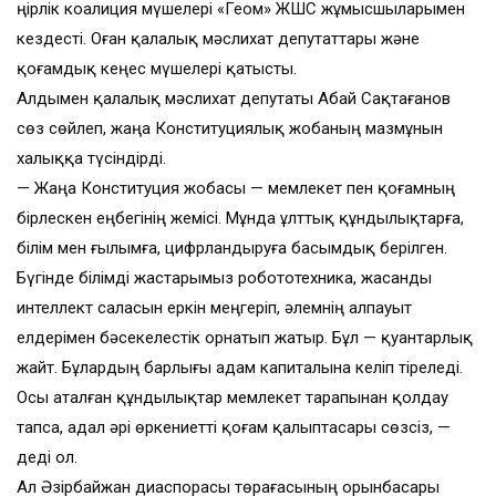
Өңірлік коалиция мүшелері «Геом» ЖШС жұмысшыларымен
кездесті. Оған қалалық мәслихат депутаттары және
қоғамдық кеңес мүшелері қатысты.
Алдымен қалалық мәслихат депутаты Абай Сақтағанов
сөз сөйлеп, жаңа Конституциялық жобаның мазмұнын
халыққа түсіндірді.
— Жаңа Конституция жобасы — мемлекет пен қоғамның
бірлескен еңбегінің жемісі. Мұнда ұлттық құндылықтарға,
білім мен ғылымға, цифрландыруға басымдық берілген.
Бүгінде білімді жастарымыз робототехника, жасанды
интеллект саласын еркін меңгеріп, әлемнің алпауыт
елдерімен бәсекелестік орнатып жатыр. Бұл — қуантарлық
жайт. Бұлардың барлығы адам капиталына келіп тіреледі.
Осы аталған құндылықтар мемлекет тарапынан қолдау
тапса, адал әрі өркениетті қоғам қалыптасары сөзсіз, —
деді ол.
Ал Әзірбайжан диаспорасы төрағасының орынбасары