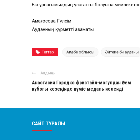
Біз ұрпағымыздың ұлағатты болуына мемлекетпен
Амағосова Гүлсім
Ауданның құрметті азаматы
Тегтер
Ақтөбе облысы
Әйтеке би ауданы
Алдыңғы
Анастасия Городко фристайл-могулдан Әлем
кубогы кезеңінде күміс медаль иеленді
САЙТ ТУРАЛЫ