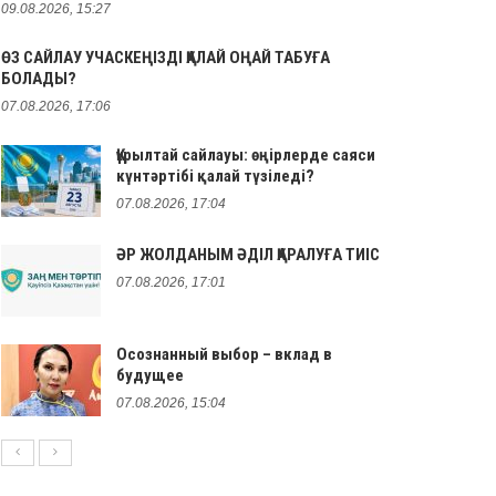
09.08.2026, 15:27
ӨЗ САЙЛАУ УЧАСКЕҢІЗДІ ҚАЛАЙ ОҢАЙ ТАБУҒА
БОЛАДЫ?
07.08.2026, 17:06
Құрылтай сайлауы: өңірлерде саяси
күнтәртібі қалай түзіледі?
07.08.2026, 17:04
ӘР ЖОЛДАНЫМ ӘДІЛ ҚАРАЛУҒА ТИІС
07.08.2026, 17:01
Осознанный выбор – вклад в
будущее
07.08.2026, 15:04