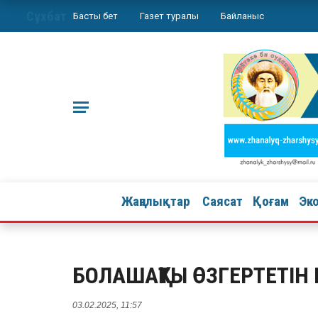
Сұхбат
Басты бет
Газет туралы
Байланыс
Жаңалықтар
Саясат
Қоғам
Эк
БОЛАШАҚТЫ ӨЗГЕРТЕТІН 
03.02.2025, 11:57