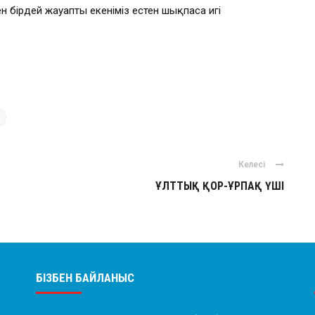
 бірдей жауапты екеніміз естен шықпаса игі
Келесі
ҰЛТТЫҚ ҚОР-ҰРПАҚ ҮШІ
БІЗБЕН БАЙЛАНЫС