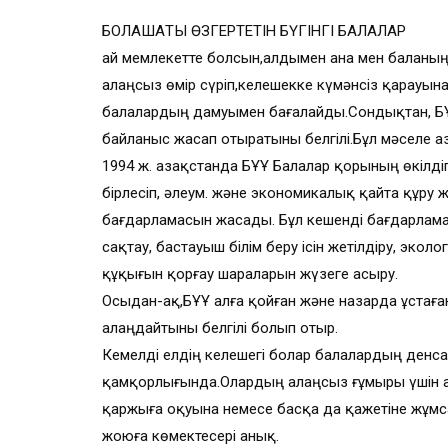
БОЛАШАҚТЫ ӨЗГЕРТЕТІН БҮГІНГІ БАЛАЛАР
Қай мемлекетте болсын,алдымен ана мен балан
алаңсыз өмір сүріп,келешекке күмәнсіз қарауына
балалардың дамуымен бағалайды.Сондықтан, БҰҰ
байланыс жасап отыратыны белгілі.Бұл мәселе Қа
1994 ж. Қазақстанда БҰҰ Балалар қорының өкілдіг
бірлесіп, әлеум. және экономикалық қайта құр
бағдарламасын жасады. Бұл кешенді бағдарлама
сақтау, бастауыш білім беру ісін жетілдіру, эко
құқығын қорғау шараларын жүзеге асыру.
Осыдан-ақ,БҰҰ алға қойған және назарда ұстаға
алаңдайтыны белгілі болып отыр.
Кемелді елдің келешегі болар балалардың денса
қамқорлығында.Олардың алаңсыз ғұмыры үшін а
қаржыға оқуына немесе басқа да қажетіне жұмса
жоюға көмектесері анық.