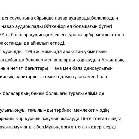
ың денсаулығына айрықша назар аударады,балалардың
 назар аударылады.Өйткені,әр ел болашағын бүгінгі
-ы балалар құқығы,келешегі туралы әрбір мемлекетпен
зақстанды да айналып өтпеді.
і құрылды. 1995 ж. мамырда Қазақстан үкіметімен
у жағдайында балалар мен аналарды қорғаудың 5 жылдық
ның негізгі бағыттары — ана мен бала денсаулығын
логиялық-санитарлық көмекті дамыту, ана мен бала
н балалардың бекем болашағы туралы еліміз де
улығы,оқуы, тағылымды тәрбиесі мемлекетіміздің
рнайы қор құрылып,жұмыс жасауда.18-ге толған шақта
уына мүмкіндік бар.Мұның өзі көптеген кедергілерді