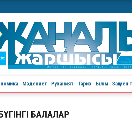
ономика
Мәдениет
Руханият
Тарих
Білім
Заң мен 
БҮГІНГІ БАЛАЛАР