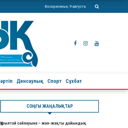
Воскресенье, 9 августа
тәртіп
Денсаулық
Спорт
Сұхбат
СОҢҒЫ ЖАҢАЛЫҚТАР
Құрылтай сайлауына – жан-жақты дайындық